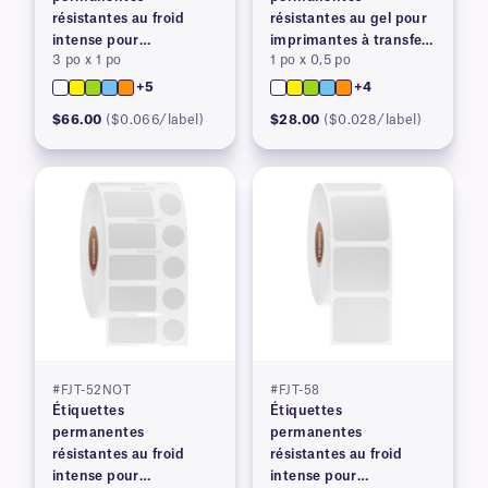
résistantes au froid
résistantes au gel pour
intense pour
imprimantes à transfert
3 po x 1 po
1 po x 0,5 po
imprimantes à transfert
thermique, avec fente
thermique
arrière
+5
+4
$66.00
($0.066/label)
$28.00
($0.028/label)
#FJT-52NOT
#FJT-58
Étiquettes
Étiquettes
permanentes
permanentes
résistantes au froid
résistantes au froid
intense pour
intense pour