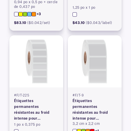
0,94 po x 0,5 po + cercle
imprimantes à transfert
imprimantes à transfert
de 0,437 po
1,25 po x 1 po
thermique
thermique
+3
$83.10
($0.042/set)
$43.10
($0.043/label)
#FJT-225
#FJT-9
Étiquettes
Étiquettes
permanentes
permanentes
résistantes au froid
résistantes au froid
intense pour
intense pour
3,2 cm x 2,2 cm
imprimantes à transfert
imprimantes à transfert
1 po x 0,375 po
thermique
thermique