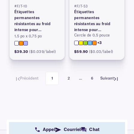
#FJT-10
#FJT-53
Étiquettes
Étiquettes
permanentes
permanentes
résistantes au froid
résistantes au froid
intense pour
intense pour
Cercle de 0,5 pouce
imprimantes à transfert
imprimantes à transfert
1,5 po x 0,75 po
thermique
thermique
+3
$39.30
($0.039/label)
$59.90
($0.03/label)
Précédent
1
2
…
6
Suivant
Appel
Courriel
Chat