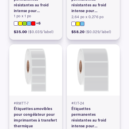
résistantes au froid
résistantes au froid
intense pour
intense pour
1 po x 1 po
imprimantes à transfert
imprimantes à transfert
2,64 po x 0,276 po
thermique
thermique
+6
$35.00
($0.035/label)
$58.20
($0.029/label)
#RMTT-7
#FJT-24
Étiquettes amovibles
Étiquettes
pour congélateur pour
permanentes
imprimantes à transfert
résistantes au froid
thermique
intense pour