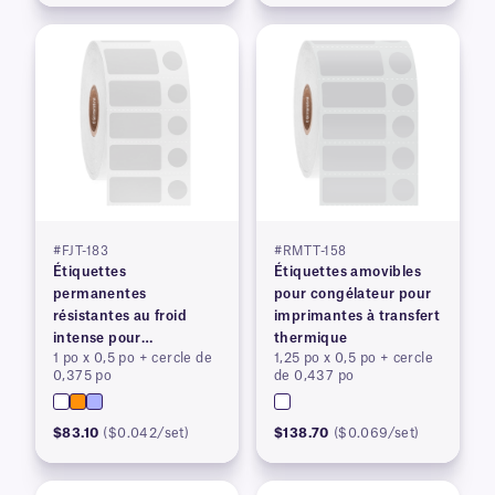
#FJT-183
#RMTT-158
Étiquettes
Étiquettes amovibles
permanentes
pour congélateur pour
résistantes au froid
imprimantes à transfert
intense pour
thermique
1 po x 0,5 po + cercle de
1,25 po x 0,5 po + cercle
imprimantes à transfert
0,375 po
de 0,437 po
thermique
$83.10
($0.042/set)
$138.70
($0.069/set)