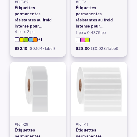
#FJT-62
#FJT-1
Étiquettes
Étiquettes
permanentes
permanentes
résistantes au froid
résistantes au froid
intense pour
intense pour
4 po x 2 po
imprimantes à transfert
imprimantes à transfert
1 po x 0,4375 po
thermique
thermique
+1
$82.10
($0.164/label)
$28.00
($0.028/label)
#FJT-29
#FJT-11
Étiquettes
Étiquettes
permanentes
permanentes