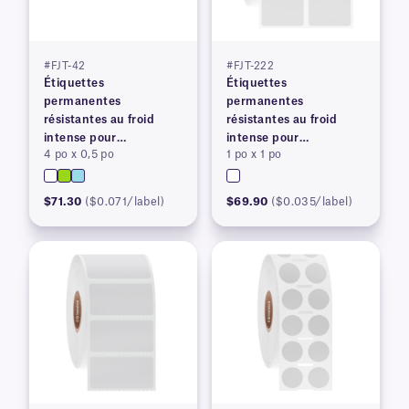
#FJT-42
#FJT-222
Étiquettes
Étiquettes
permanentes
permanentes
résistantes au froid
résistantes au froid
intense pour
intense pour
4 po x 0,5 po
1 po x 1 po
imprimantes à transfert
imprimantes à transfert
thermique
thermique
$71.30
($0.071/label)
$69.90
($0.035/label)