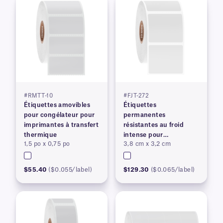
#RMTT-10
#FJT-272
Étiquettes amovibles
Étiquettes
pour congélateur pour
permanentes
imprimantes à transfert
résistantes au froid
thermique
intense pour
1,5 po x 0,75 po
3,8 cm x 3,2 cm
imprimantes à transfert
thermique
$55.40
($0.055/label)
$129.30
($0.065/label)