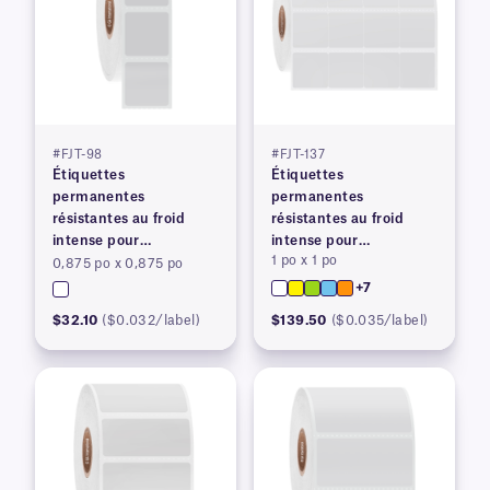
#FJT-98
#FJT-137
Étiquettes
Étiquettes
permanentes
permanentes
résistantes au froid
résistantes au froid
intense pour
intense pour
1 po x 1 po
imprimantes à transfert
imprimantes à transfert
0,875 po x 0,875 po
thermique
thermique
+7
$32.10
($0.032/label)
$139.50
($0.035/label)