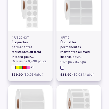
#FJT-22NOT
#FJT-2
Étiquettes
Étiquettes
permanentes
permanentes
résistantes au froid
résistantes au froid
intense pour
intense pour
Cercles de 0,438 pouce
imprimantes à transfert
imprimantes à transfert
1,125 po x 0,75 po
thermique
thermique
+1
$59.90
($0.03/label)
$33.90
($0.034/label)