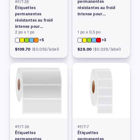
permanentes
#FJT-28
Étiquettes
résistantes au froid
permanentes
intense pour
résistantes au froid
imprimantes à transfert
intense pour
thermique
2 po x 1 po
1 po x 0,5 po
imprimantes à transfert
thermique
+5
+3
$109.70
($0.055/label)
$28.00
($0.028/label)
#FJT-36
#FJT-7
Étiquettes
Étiquettes
permanentes
permanentes