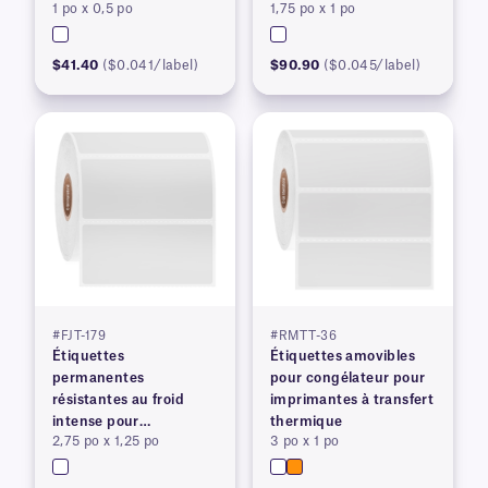
1 po x 0,5 po
1,75 po x 1 po
imprimantes à transfert
thermique
$41.40
($0.041/label)
$90.90
($0.045/label)
#FJT-179
#RMTT-36
Étiquettes
Étiquettes amovibles
permanentes
pour congélateur pour
résistantes au froid
imprimantes à transfert
intense pour
thermique
2,75 po x 1,25 po
3 po x 1 po
imprimantes à transfert
thermique