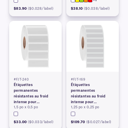
+1
$83.90
($0.028/label)
$38.10
($0.038/label)
#FJT-240
#FJT-169
Étiquettes
Étiquettes
permanentes
permanentes
résistantes au froid
résistantes au froid
intense pour
intense pour
1,5 po x 0,5 po
1,25 po x 0,25 po
imprimantes à transfert
imprimantes à transfert
thermique
thermique
$33.00
($0.033/label)
$109.70
($0.027/label)