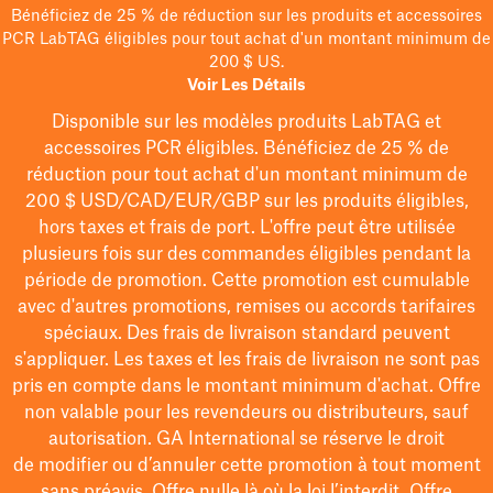
Bénéficiez de 25 % de réduction sur les produits et accessoires
PCR LabTAG éligibles pour tout achat d'un montant minimum de
200 $ US.
Voir Les Détails
Disponible sur les modèles
produits LabTAG
et
accessoires PCR éligibles. Bénéficiez de 25 % de
réduction pour tout achat d'un montant minimum de
200 $
USD/CAD/EUR/GBP
sur les produits éligibles
,
hors taxes et frais de port
. L'offre peut être utilisée
plusieurs fois sur des commandes éligibles pendant la
période de promotion.
Cette promotion est cumulable
avec d'autres promotions, remises ou accords tarifaires
spéciaux.
Des frais de livraison standard peuvent
s'appliquer. Les taxes et les frais de livraison ne sont pas
pris en compte dans le montant minimum d'achat. Offre
non valable pour les revendeurs ou distributeurs, sauf
autorisation. GA International se réserve le droit
de
modifier
ou d’annuler cette promotion à tout moment
sans préavis. Offre nulle là où la loi l’interdit. Offre