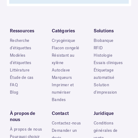
Ressources
Catégories
Solutions
Recherche
Cryogénique
Biobanque
d'étiquettes
Flacon congelé
RFID
Modèles
Résistant au
Histologie
d'étiquettes
xylène
Essais cliniques
Littérature
Autoclave
Étiquetage
Étude de cas
Marqueurs
automatisé
FAQ
Imprimer et
Solution
Blog
numériser
d'impression
Bandes
À propos de
Contact
Juridique
nous
Contactez-nous
Conditions
À propos de nous
Demander un
générales de
Pourquoi choisir
devis
vente