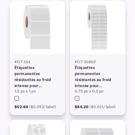
#FJT-504
#FJT-506NP
Étiquettes
Étiquettes
permanentes
permanentes
résistantes au froid
résistantes au froid
intense pour
intense pour
1,5 po x 1 po
0,75 po x 0,2 po
imprimantes à transfert
imprimantes à transfert
thermique
thermique
$52.60
($0.053/label)
$84.20
($0.021/label)