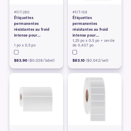
#FJT-280
#FJT-158
Étiquettes
Étiquettes
permanentes
permanentes
résistantes au froid
résistantes au froid
intense pour
intense pour
1,25 po x 0,5 po + cercle
imprimantes à transfert
imprimantes à transfert
1 po x 0,5 po
de 0,437 po
thermique
thermique
$83.90
($0.028/label)
$83.10
($0.042/set)