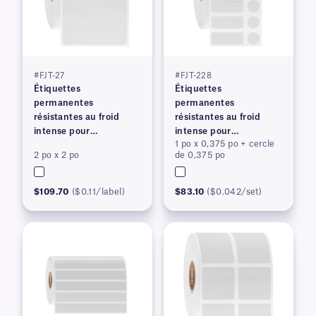
#FJT-27
#FJT-228
Étiquettes
Étiquettes
permanentes
permanentes
résistantes au froid
résistantes au froid
intense pour
intense pour
1 po x 0,375 po + cercle
imprimantes à transfert
imprimantes à transfert
2 po x 2 po
de 0,375 po
thermique
thermique
$109.70
($0.11/label)
$83.10
($0.042/set)