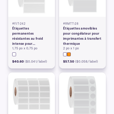
#FJT-242
#RMTT-28
Étiquettes
Étiquettes amovibles
permanentes
pour congélateur pour
résistantes au froid
imprimantes à transfert
intense pour
thermique
1,75 po x 0,75 po
2 po x 1 po
imprimantes à transfert
thermique
$40.60
($0.041/label)
$57.50
($0.058/label)