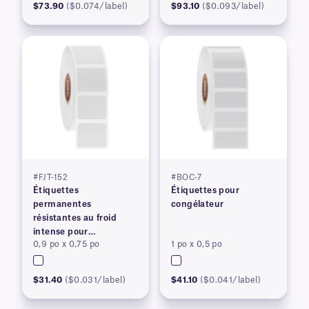
$73.90
($0.074/label)
$93.10
($0.093/label)
#FJT-152
#BOC-7
Étiquettes
Étiquettes pour
permanentes
congélateur
résistantes au froid
intense pour
0,9 po x 0,75 po
1 po x 0,5 po
imprimantes à transfert
thermique
$31.40
($0.031/label)
$41.10
($0.041/label)