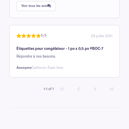
Note
1
de 5,0
Voir tous les avis
sur 5
basée sur
avis client
5/5
29 juillet 2021
Noté
une
5
sur
Étiquettes pour congélateur - 1 po x 0,5 po #BOC-7
5 sur la
base d'
Répondre à nos besoins.
évaluation
Anonyme
Californie, États-Unis
client
1-1 of 1