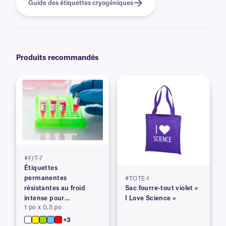
Guide des étiquettes cryogéniques
Produits recommandés
#FJT-7
Étiquettes
permanentes
#TOTE-1
résistantes au froid
Sac fourre-tout violet «
intense pour
I Love Science »
1 po x 0,5 po
imprimantes à transfert
thermique
+3