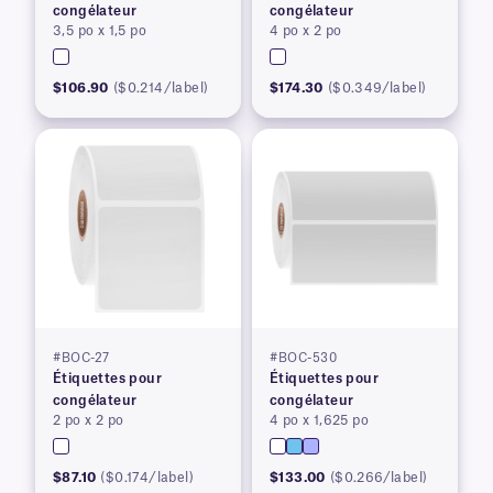
congélateur
congélateur
3,5 po x 1,5 po
4 po x 2 po
$106.90
($0.214/label)
$174.30
($0.349/label)
#BOC-27
#BOC-530
Étiquettes pour
Étiquettes pour
congélateur
congélateur
2 po x 2 po
4 po x 1,625 po
$87.10
($0.174/label)
$133.00
($0.266/label)