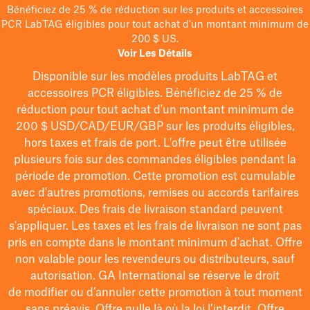
Bénéficiez de 25 % de réduction sur les produits et accessoires
PCR LabTAG éligibles pour tout achat d'un montant minimum de
200 $ US.
Voir Les Détails
Disponible sur les modèles
produits LabTAG
et
accessoires PCR éligibles. Bénéficiez de 25 % de
réduction pour tout achat d'un montant minimum de
200 $
USD/CAD/EUR/GBP
sur les produits éligibles
,
hors taxes et frais de port
. L'offre peut être utilisée
plusieurs fois sur des commandes éligibles pendant la
période de promotion.
Cette promotion est cumulable
avec d'autres promotions, remises ou accords tarifaires
spéciaux.
Des frais de livraison standard peuvent
s'appliquer. Les taxes et les frais de livraison ne sont pas
pris en compte dans le montant minimum d'achat. Offre
non valable pour les revendeurs ou distributeurs, sauf
autorisation. GA International se réserve le droit
de
modifier
ou d’annuler cette promotion à tout moment
sans préavis. Offre nulle là où la loi l’interdit. Offre