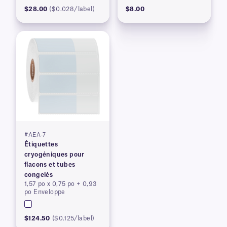
$28.00
($0.028/label)
$8.00
#AEA-7
Étiquettes
cryogéniques pour
flacons et tubes
congelés
1,57 po x 0,75 po + 0,93
po Enveloppe
$124.50
($0.125/label)