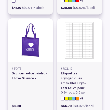
+3
$41.10
($0.041/label)
$28.00
($0.028/label)
#TOTE-1
#RCL-12
Sac fourre-tout violet «
Étiquettes
I Love Science »
cryogéniques
amovibles Cryo–
LazrTAG™ pour
0,94 po x 0,5 po
imprimantes laser
+7
$8.00
$66.70
($0.025/label)