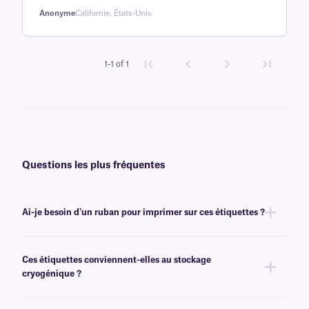
Anonyme
Californie, États-Unis
1-1 of 1
Questions les plus fréquentes
Ai-je besoin d'un ruban pour imprimer sur ces étiquettes ?
Oui, les étiquettes FreezerTAG™ sont transfert thermique et nécessitent
un ruban pour être imprimées. Pour obtenir un résultat optimal, ces
Ces étiquettes conviennent-elles au stockage
étiquettes doivent être imprimées avec un ruban
de classe RR
de même
cryogénique ?
largeur ou plus large.
Non, les étiquettes FreezerTAG résistent aux températures de