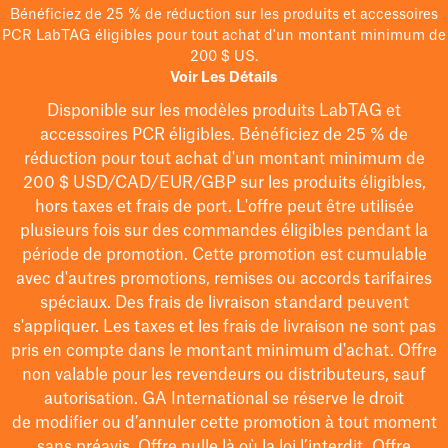
Bénéficiez de 25 % de réduction sur les produits et accessoires
PCR LabTAG éligibles pour tout achat d'un montant minimum de
200 $ US.
Voir Les Détails
Disponible sur les modèles
produits LabTAG
et
accessoires PCR éligibles. Bénéficiez de 25 % de
réduction pour tout achat d'un montant minimum de
200 $
USD/CAD/EUR/GBP
sur les produits éligibles
,
hors taxes et frais de port
. L'offre peut être utilisée
plusieurs fois sur des commandes éligibles pendant la
période de promotion.
Cette promotion est cumulable
avec d'autres promotions, remises ou accords tarifaires
spéciaux.
Des frais de livraison standard peuvent
s'appliquer. Les taxes et les frais de livraison ne sont pas
pris en compte dans le montant minimum d'achat. Offre
non valable pour les revendeurs ou distributeurs, sauf
autorisation. GA International se réserve le droit
de
modifier
ou d’annuler cette promotion à tout moment
sans préavis. Offre nulle là où la loi l’interdit. Offre