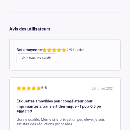
Avis des utilisateurs
Note moyenne
5/5 (1 avis)
Note
1
de 5,0
Voir tous les avis
sur 5
basée sur
avis client
5/5
29 juillet 2021
Noté
une
5
sur
Étiquettes amovibles pour congélateur pour
5 sur la
imprimantes à transfert thermique - 1 po x 0,5 po
base d'
#RMTT-7
évaluation
Bonne qualité. Même si le prix est un peu élevé, je suis
client
satisfait des réductions proposées.