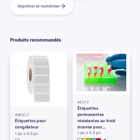
Imprimer et numériser
Produits recommandés
#FJT-7
Étiquettes
permanentes
#BOC-7
Étiquettes pour
résistantes au froid
congélateur
intense pour
1 po x 0,5 po
imprimantes à transfert
1 po x 0,5 po
thermique