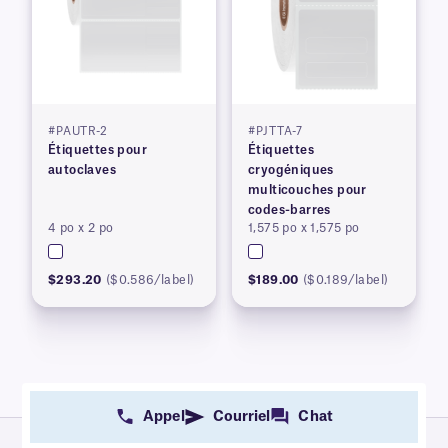
#PAUTR-2
#PJTTA-7
Étiquettes pour
Étiquettes
autoclaves
cryogéniques
multicouches pour
codes-barres
4 po x 2 po
1,575 po x 1,575 po
$293.20
($0.586/label)
$189.00
($0.189/label)
Appel
Courriel
Chat