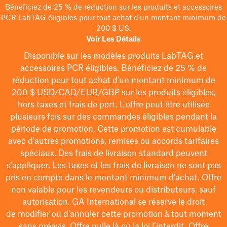
Bénéficiez de 25 % de réduction sur les produits et accessoires
PCR LabTAG éligibles pour tout achat d'un montant minimum de
200 $ US.
Voir Les Détails
Disponible sur les modèles
produits LabTAG
et
accessoires PCR éligibles. Bénéficiez de 25 % de
réduction pour tout achat d'un montant minimum de
200 $
USD/CAD/EUR/GBP
sur les produits éligibles
,
hors taxes et frais de port
. L'offre peut être utilisée
plusieurs fois sur des commandes éligibles pendant la
période de promotion.
Cette promotion est cumulable
avec d'autres promotions, remises ou accords tarifaires
spéciaux.
Des frais de livraison standard peuvent
s'appliquer. Les taxes et les frais de livraison ne sont pas
pris en compte dans le montant minimum d'achat. Offre
non valable pour les revendeurs ou distributeurs, sauf
autorisation. GA International se réserve le droit
de
modifier
ou d’annuler cette promotion à tout moment
sans préavis. Offre nulle là où la loi l’interdit. Offre