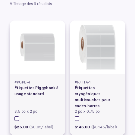
Affichage des 6 résultats
#PGPB-4
#PJTTA-1
Étiquettes Piggyback à
Étiquettes
usage standard
cryogéniques
multicouches pour
codes-barres
3,5 po x 2 po
2 po x 0,75 po
$25.00
($0.05/label)
$146.00
($0.146/label)