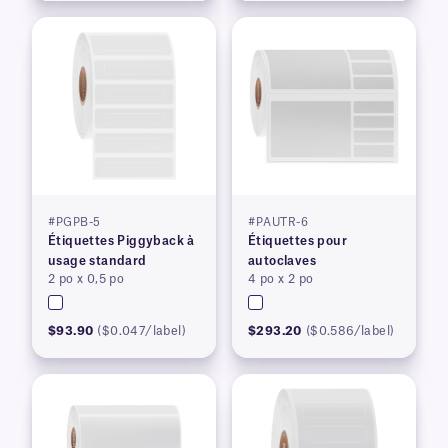
#PGPB-5
#PAUTR-6
Étiquettes Piggyback à
Étiquettes pour
usage standard
autoclaves
2 po x 0,5 po
4 po x 2 po
$93.90
($0.047/label)
$293.20
($0.586/label)