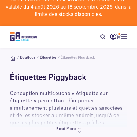
valable du 4 août 2026 au 18 septembre 2026, dans la
limite des stocks disponibles.
0
/
Boutique
/
Étiquettes
/ Étiquettes Piggyback
Étiquettes Piggyback
Conception multicouche « étiquette sur
étiquette » permettant d'imprimer
simultanément plusieurs étiquettes associées
et de les stocker au même endroit jusqu'à ce
que les plus petites étiquettes qu'elles
Read More
contiennent soient nécessaires pour identifier