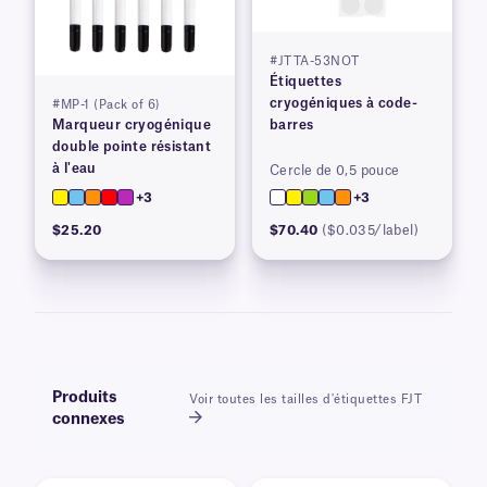
#JTTA-53NOT
Étiquettes
cryogéniques à code-
#MP-1 (Pack of 6)
Marqueur cryogénique
barres
double pointe résistant
à l'eau
Cercle de 0,5 pouce
+3
+3
$25.20
$70.40
($0.035/label)
Produits
Voir toutes les tailles d'étiquettes FJT
connexes