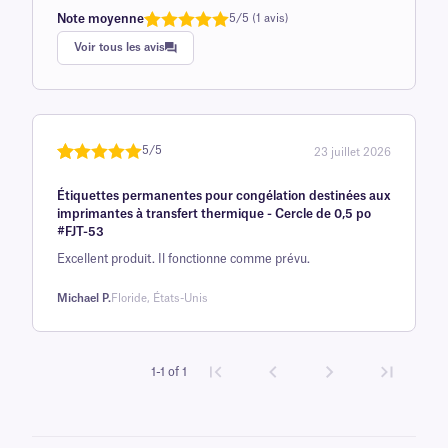
Note moyenne
5/5 (1 avis)
Note
1
de 5,0
Voir tous les avis
sur 5
basée sur
avis client
5/5
23 juillet 2026
Noté
une
5
sur
Étiquettes permanentes pour congélation destinées aux
5 sur la
imprimantes à transfert thermique - Cercle de 0,5 po
base d'
#FJT-53
évaluation
Excellent produit. Il fonctionne comme prévu.
client
Michael P.
Floride, États-Unis
1-1 of 1