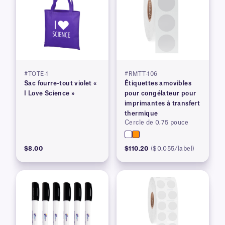
#TOTE-1
#RMTT-106
Sac fourre-tout violet «
Étiquettes amovibles
I Love Science »
pour congélateur pour
imprimantes à transfert
thermique
Cercle de 0,75 pouce
$8.00
$110.20
($0.055/label)