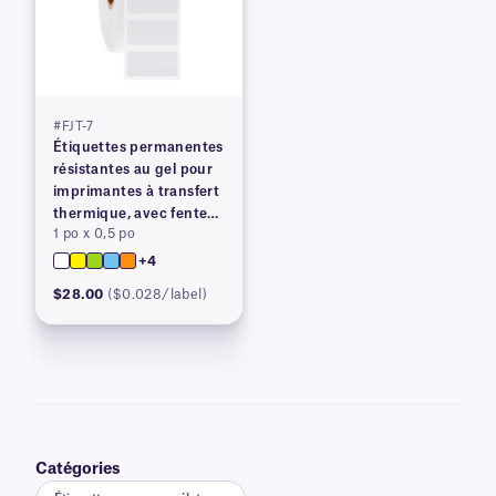
#FJT-7
Étiquettes permanentes
résistantes au gel pour
imprimantes à transfert
thermique, avec fente
1 po x 0,5 po
arrière
+4
$28.00
($0.028/label)
Catégories