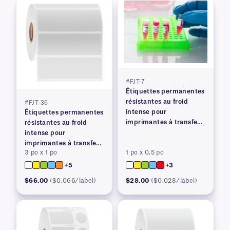
#FJT-7
Étiquettes permanentes
résistantes au froid
#FJT-36
intense pour
Étiquettes permanentes
imprimantes à transfert
résistantes au froid
thermique
intense pour
imprimantes à transfert
3 po x 1 po
1 po x 0,5 po
thermique
+5
+3
$66.00
($0.066/label)
$28.00
($0.028/label)