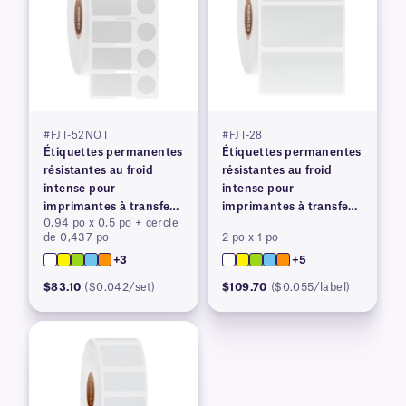
#FJT-52NOT
#FJT-28
Étiquettes permanentes
Étiquettes permanentes
résistantes au froid
résistantes au froid
intense pour
intense pour
imprimantes à transfert
imprimantes à transfert
0,94 po x 0,5 po + cercle
thermique
thermique
de 0,437 po
2 po x 1 po
+3
+5
$83.10
($0.042/set)
$109.70
($0.055/label)