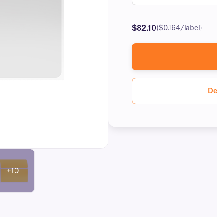
$82.10
($0.164/label)
De
+10