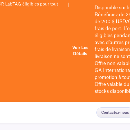
PCR LabTAG éligibles pour tout
|
Disponible sur 
Bénéficiez de 2
de 200 $
USD/
frais de port
. L'
éligibles pendan
avec d'autres pr
Voir Les
frais de livraiso
Détails
livraison ne so
Offre non valabl
GA International
promotion à tout 
Offre valable d
stocks disponibl
Contactez-nous