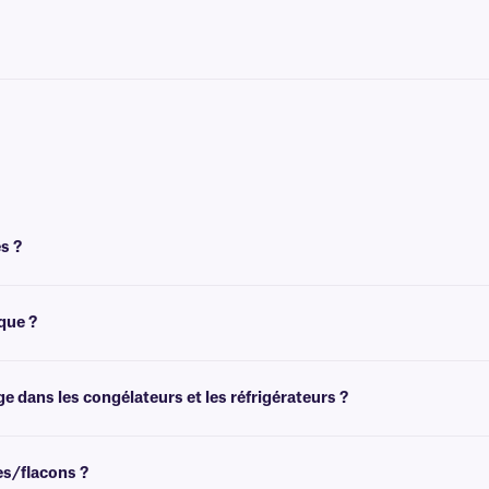
s ?
tent un ruban pour être imprimées. Pour obtenir un résultat optimal, ces étique
que ?
élation (-80 °C), mais ne sont pas recommandées pour les environnements cryog
ge dans les congélateurs et les réfrigérateurs ?
 des environnements de congélation et peuvent être utilisées dans des congélateu
es/flacons ?