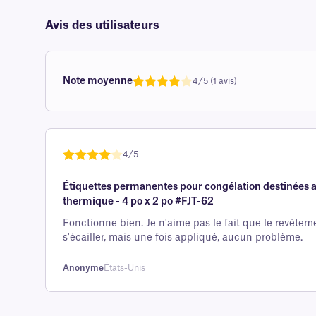
Avis des utilisateurs
Note moyenne
4/5 (1 avis)
Note
1
de
4,0
sur 5
basée
sur
4/5
avis
Note
1
de 4
client
Étiquettes permanentes pour congélation destinées a
sur 5
thermique - 4 po x 2 po #FJT-62
basée
sur
Fonctionne bien. Je n'aime pas le fait que le revêtem
s'écailler, mais une fois appliqué, aucun problème.
avis
client
Anonyme
États-Unis