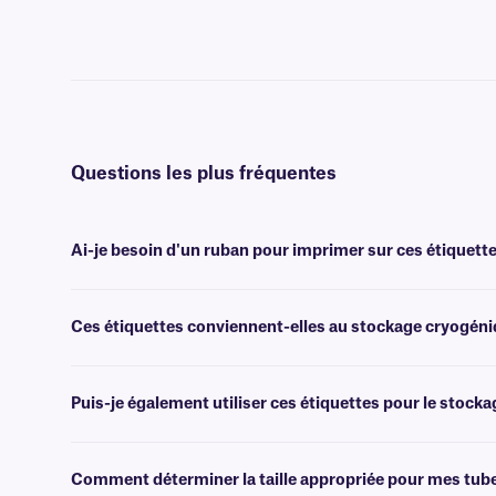
Questions les plus fréquentes
Ai-je besoin d'un ruban pour imprimer sur ces étiquette
Oui, les étiquettes FreezerTAG™ sont transfert thermique et nécessi
largeur ou plus large.
Ces étiquettes conviennent-elles au stockage cryogéni
Non, les étiquettes FreezerTAG résistent aux températures de cong
cryogénique, nous vous recommandons nos étiquettes
NitroTAG®.
Puis-je également utiliser ces étiquettes pour le stocka
Oui, les étiquettes FreezerTAG sont conçues pour être utilisées dans
°C).
Comment déterminer la taille appropriée pour mes tub