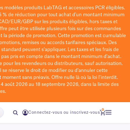
les modèles
produits LabTAG
et accessoires PCR éligibles.
5 % de réduction pour tout achat d'un montant minimum
CAD/EUR/GBP
sur les produits éligibles
, hors taxes et
offre peut être utilisée plusieurs fois sur des commandes
t la période de promotion.
Cette promotion est cumulable
omotions, remises ou accords tarifaires spéciaux.
Des
n standard peuvent s'appliquer. Les taxes et les frais de
nt pas pris en compte dans le montant minimum d'achat.
e pour les revendeurs ou distributeurs, sauf autorisation.
 se réserve le droit de
modifier
ou d’annuler cette
moment sans préavis. Offre nulle là où la loi l’interdit.
u 4 août 2026 au 18 septembre 2026, dans la limite des
es.
0
Connectez-vous ou inscrivez-vous