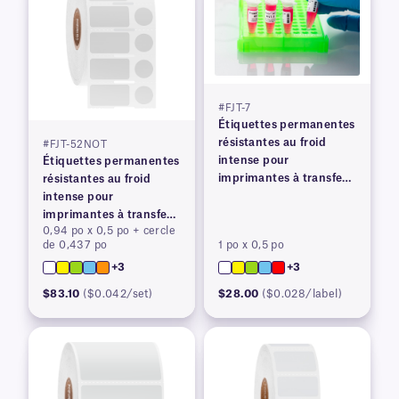
#FJT-7
Étiquettes permanentes
résistantes au froid
#FJT-52NOT
intense pour
Étiquettes permanentes
imprimantes à transfert
résistantes au froid
thermique
intense pour
imprimantes à transfert
0,94 po x 0,5 po + cercle
thermique
de 0,437 po
1 po x 0,5 po
+3
+3
$83.10
($0.042/set)
$28.00
($0.028/label)