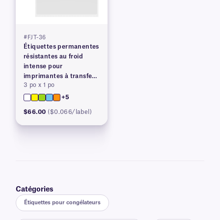
#FJT-36
Étiquettes permanentes
résistantes au froid
intense pour
imprimantes à transfert
3 po x 1 po
thermique
+5
$66.00
($0.066/label)
Catégories
Étiquettes pour congélateurs