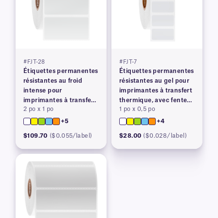
#FJT-28
#FJT-7
Étiquettes permanentes
Étiquettes permanentes
résistantes au froid
résistantes au gel pour
intense pour
imprimantes à transfert
imprimantes à transfert
thermique, avec fente
2 po x 1 po
1 po x 0,5 po
thermique
arrière
+5
+4
$109.70
($0.055/label)
$28.00
($0.028/label)