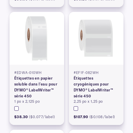
#EDWA-010WH
#EF1F-082WH
Étiquettes en papier
Étiquettes
soluble dans l'eau pour
cryogéniques pour
DYMO® LabelWriter™
DYMO® LabelWriter™
série 450
série 450
1 po x 2,125 po
2,25 po x 1,25 po
$38.30
($0.077/label)
$107.90
($0.108/label)