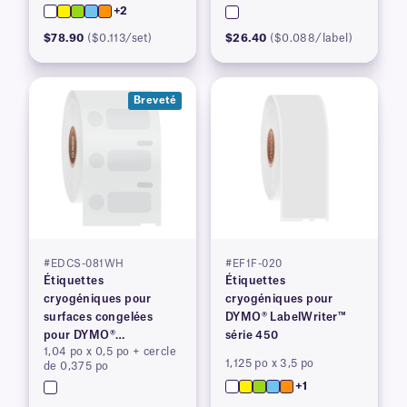
+2
$78.90
($0.113/set)
$26.40
($0.088/label)
Breveté
#EDCS-081WH
#EF1F-020
Étiquettes
Étiquettes
cryogéniques pour
cryogéniques pour
surfaces congelées
DYMO® LabelWriter™
pour DYMO®
série 450
1,04 po x 0,5 po + cercle
LabelWriter™ série 450,
1,125 po x 3,5 po
de 0,375 po
brevetées
+1