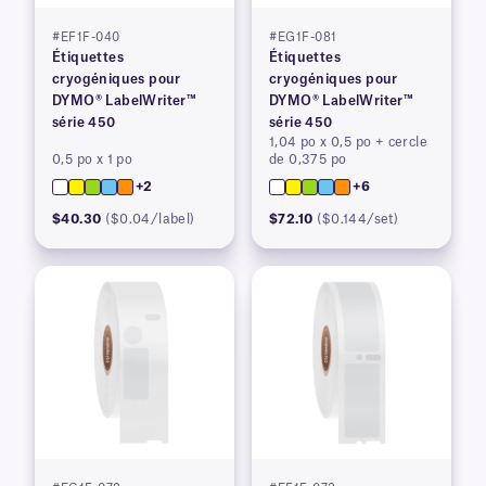
#EF1F-040
#EG1F-081
Étiquettes
Étiquettes
cryogéniques pour
cryogéniques pour
DYMO® LabelWriter™
DYMO® LabelWriter™
série 450
série 450
1,04 po x 0,5 po + cercle
0,5 po x 1 po
de 0,375 po
+2
+6
$40.30
($0.04/label)
$72.10
($0.144/set)