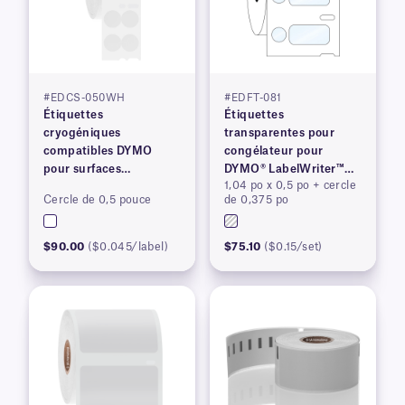
#EDCS-050WH
#EDFT-081
Étiquettes
Étiquettes
cryogéniques
transparentes pour
compatibles DYMO
congélateur pour
pour surfaces
DYMO® LabelWriter™
1,04 po x 0,5 po + cercle
congelées, brevetées
série 450, brevet en
Cercle de 0,5 pouce
de 0,375 po
instance
$90.00
($0.045/label)
$75.10
($0.15/set)