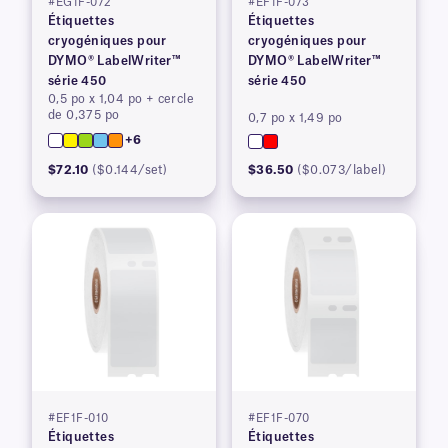
#EG1F-072
#EF1F-073
Étiquettes
Étiquettes
cryogéniques pour
cryogéniques pour
DYMO® LabelWriter™
DYMO® LabelWriter™
série 450
série 450
0,5 po x 1,04 po + cercle
de 0,375 po
0,7 po x 1,49 po
+6
$72.10
($0.144/set)
$36.50
($0.073/label)
#EF1F-010
#EF1F-070
Étiquettes
Étiquettes