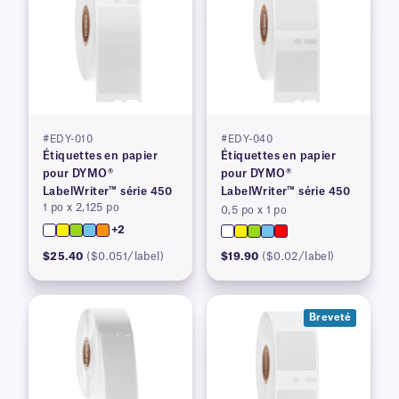
#EDY-010
#EDY-040
Étiquettes en papier
Étiquettes en papier
pour DYMO®
pour DYMO®
LabelWriter™ série 450
LabelWriter™ série 450
1 po x 2,125 po
0,5 po x 1 po
+2
$25.40
($0.051/label)
$19.90
($0.02/label)
Breveté