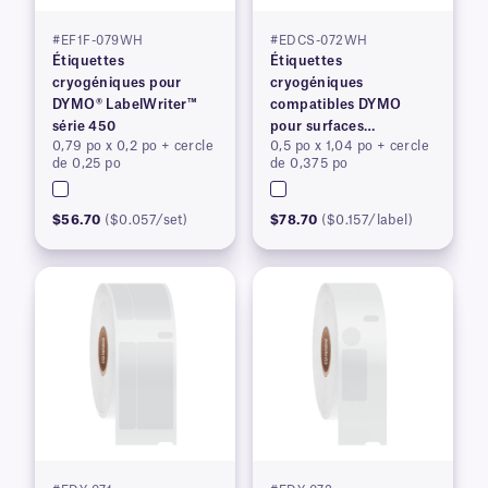
#EF1F-079WH
#EDCS-072WH
Étiquettes
Étiquettes
cryogéniques pour
cryogéniques
DYMO® LabelWriter™
compatibles DYMO
série 450
pour surfaces
0,79 po x 0,2 po + cercle
0,5 po x 1,04 po + cercle
congelées, brevetées
de 0,25 po
de 0,375 po
$56.70
($0.057/set)
$78.70
($0.157/label)