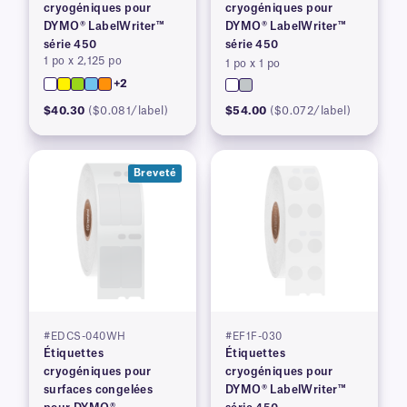
cryogéniques pour
cryogéniques pour
DYMO® LabelWriter™
DYMO® LabelWriter™
série 450
série 450
1 po x 2,125 po
1 po x 1 po
+2
$40.30
($0.081/label)
$54.00
($0.072/label)
Breveté
#EDCS-040WH
#EF1F-030
Étiquettes
Étiquettes
cryogéniques pour
cryogéniques pour
surfaces congelées
DYMO® LabelWriter™