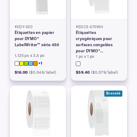
#EDY-020
#EDCS-070WH
Étiquettes en papier
Étiquettes
pour DYMO®
cryogéniques pour
LabelWriter™ série 450
surfaces congelées
pour DYMO®
1,125 po x 3,5 po
1 po x 1 po
LabelWriter™ série 450,
+1
brevetées
$16.00
($0.046/label)
$59.40
($0.079/label)
Breveté