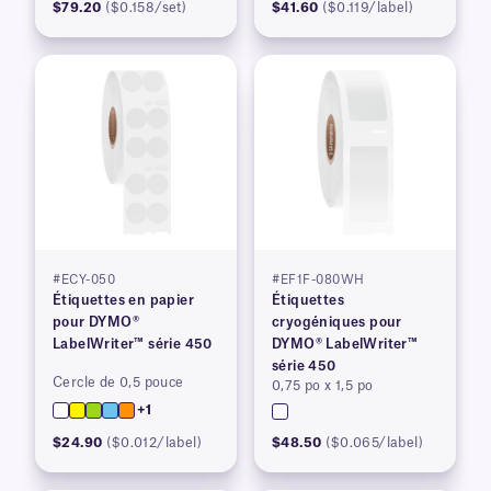
$79.20
($0.158/set)
$41.60
($0.119/label)
#ECY-050
#EF1F-080WH
Étiquettes en papier
Étiquettes
pour DYMO®
cryogéniques pour
LabelWriter™ série 450
DYMO® LabelWriter™
série 450
Cercle de 0,5 pouce
0,75 po x 1,5 po
+1
$24.90
($0.012/label)
$48.50
($0.065/label)