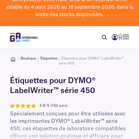
valable du 4 août 2026 au 18 septembre 2026, dans la
limite des stocks disponibles.
0
/
Boutique
/
Étiquettes
/ Étiquettes pour DYMO® LabelWriter™
série 450
Étiquettes pour DYMO®
LabelWriter™ série 450
4,8/5 (162 avis)
4.8
Spécialement conçues pour être utilisées avec
les imprimantes DYMO® LabelWriter™ série
450, ces étiquettes de laboratoire compatibles
offrent une solution pratique et efficace pour