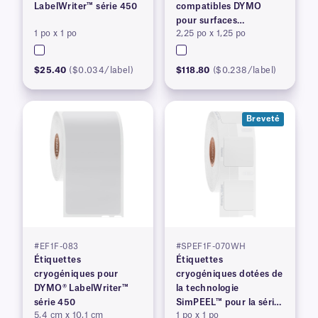
LabelWriter™ série 450
compatibles DYMO
pour surfaces
1 po x 1 po
2,25 po x 1,25 po
congelées, brevetées
$25.40
($0.034/label)
$118.80
($0.238/label)
Breveté
#EF1F-083
#SPEF1F-070WH
Étiquettes
Étiquettes
cryogéniques pour
cryogéniques dotées de
DYMO® LabelWriter™
la technologie
série 450
SimPEEL™ pour la série
5,4 cm x 10,1 cm
1 po x 1 po
DYMO® LabelWriter™