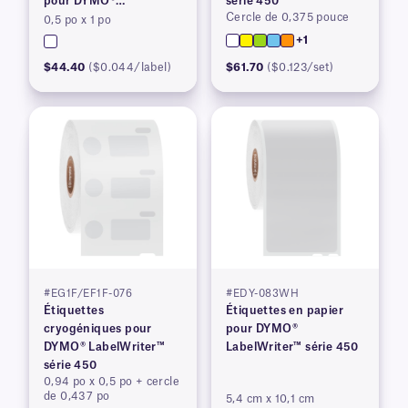
pour DYMO®
série 450
Cercle de 0,375 pouce
LabelWriter™ série 450,
0,5 po x 1 po
brevetées
+1
$44.40
($0.044/label)
$61.70
($0.123/set)
#EG1F/EF1F-076
#EDY-083WH
Étiquettes
Étiquettes en papier
cryogéniques pour
pour DYMO®
DYMO® LabelWriter™
LabelWriter™ série 450
série 450
0,94 po x 0,5 po + cercle
de 0,437 po
5,4 cm x 10,1 cm