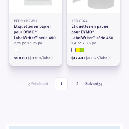
#EDY-082WH
#EDY-074
Étiquettes en papier
Étiquettes en papier
pour DYMO®
pour DYMO®
LabelWriter™ série 450
LabelWriter™ série 450
2,25 po x 1,25 po
1,4 po x 3,5 po
$50.60
($0.169/label)
$17.40
($0.067/label)
Précédent
1
2
Suivant