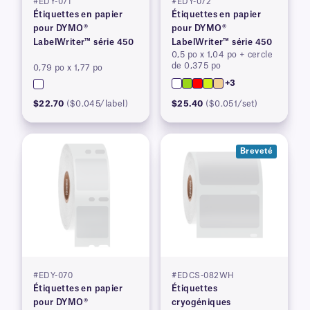
#EDY-071
#EDY-072
Étiquettes en papier
Étiquettes en papier
pour DYMO®
pour DYMO®
LabelWriter™ série 450
LabelWriter™ série 450
0,5 po x 1,04 po + cercle
de 0,375 po
0,79 po x 1,77 po
+3
$22.70
($0.045/label)
$25.40
($0.051/set)
Breveté
#EDY-070
#EDCS-082WH
Étiquettes en papier
Étiquettes
pour DYMO®
cryogéniques