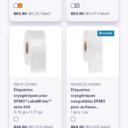
450, brevetées
$65.90
($0.22/label)
$52.90
($0.071/label)
Breveté
#EF1F-071WH
#SPEDCS-070WH
Étiquettes
Étiquettes
cryogéniques pour
cryogéniques
DYMO® LabelWriter™
compatibles DYMO
série 450
pour surfaces
0,79 po x 1,77 po
1 po x 1 po
congelées avec
technologie SimPEEL™
(BREVETÉE)
$36.50
($0.073/label)
$58.20
($0.078/label)