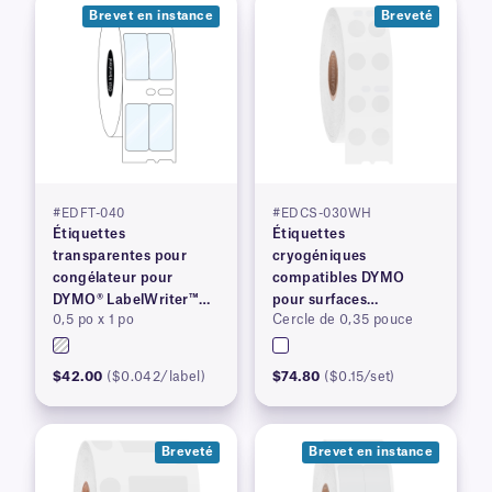
Brevet en instance
Breveté
#EDFT-040
#EDCS-030WH
Étiquettes
Étiquettes
transparentes pour
cryogéniques
congélateur pour
compatibles DYMO
DYMO® LabelWriter™
pour surfaces
0,5 po x 1 po
Cercle de 0,35 pouce
série 450, brevet en
congelées, brevetées
instance
$42.00
($0.042/label)
$74.80
($0.15/set)
Breveté
Brevet en instance