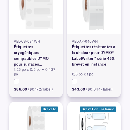
#EDCS-084WH
#EDAP-040WH
Étiquettes
Étiquettes résistantes à
cryogéniques
la chaleur pour DYMO®
compatibles DYMO
LabelWriter™ série 450,
pour surfaces
brevet en instance
1,25 po x 0,5 po + 0,437
congelées, brevetées
po
0,5 po x 1 po
$86.00
($0.172/label)
$43.60
($0.044/label)
Breveté
Brevet en instance