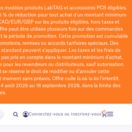
les modèles
produits LabTAG
et accessoires PCR éligibles.
5 % de réduction pour tout achat d'un montant minimum
CAD/EUR/GBP
sur les produits éligibles
, hors taxes et
offre peut être utilisée plusieurs fois sur des commandes
t la période de promotion.
Cette promotion est cumulable
omotions, remises ou accords tarifaires spéciaux.
Des
n standard peuvent s'appliquer. Les taxes et les frais de
nt pas pris en compte dans le montant minimum d'achat.
e pour les revendeurs ou distributeurs, sauf autorisation.
 se réserve le droit de
modifier
ou d’annuler cette
moment sans préavis. Offre nulle là où la loi l’interdit.
u 4 août 2026 au 18 septembre 2026, dans la limite des
es.
0
Connectez-vous ou inscrivez-vous