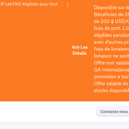
PCR LabTAG éligibles pour tout
|
Disponible sur 
Bénéficiez de 2
de 200 $
USD/
frais de port
. L'
éligibles pendan
avec d'autres pr
Voir Les
frais de livraiso
Détails
livraison ne so
Offre non valabl
GA International
promotion à tout 
Offre valable d
stocks disponibl
Contactez-nous