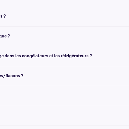
s ?
tent un ruban pour être imprimées. Pour obtenir un résultat optimal, ces étique
que ?
élation (-80 °C), mais ne sont pas recommandées pour les environnements cryog
ge dans les congélateurs et les réfrigérateurs ?
 des environnements de congélation et peuvent être utilisées dans des congélateu
es/flacons ?
ez des recommandations pour les tailles de flacons/tubes les plus courantes.
rmanent qui n'est pas conçu pour être retiré facilement. Pour transfert thermiq
me de couleurs.