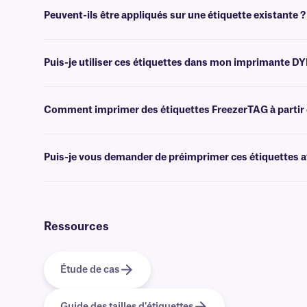
Peuvent-ils être appliqués sur une étiquette existante ?
Non, nous ne recommandons pas nos étiquettes FreezerTAG standard à 
Puis-je utiliser ces étiquettes dans mon imprimante D
Non, les étiquettes FreezerTAG sont conçues pour être imprimées à l
guide d'achat d'imprimantes
ou
contacter notre équipe d'assis
Comment imprimer des étiquettes FreezerTAG à partir 
Les logiciels
de création de codes-barres ou d'étiquettes permettent 
l'impression.
Puis-je vous demander de préimprimer ces étiquettes av
Oui, nous pouvons fournir nos étiquettes FreezerTAG préimprimées av
nos options
d'impression personnalisées
.
Ressources
Étude de cas