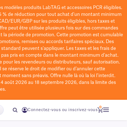
les modèles
produits LabTAG
et accessoires PCR éligibles.
5 % de réduction pour tout achat d'un montant minimum
CAD/EUR/GBP
sur les produits éligibles
, hors taxes et
offre peut être utilisée plusieurs fois sur des commandes
t la période de promotion.
Cette promotion est cumulable
omotions, remises ou accords tarifaires spéciaux.
Des
n standard peuvent s'appliquer. Les taxes et les frais de
nt pas pris en compte dans le montant minimum d'achat.
e pour les revendeurs ou distributeurs, sauf autorisation.
 se réserve le droit de
modifier
ou d’annuler cette
moment sans préavis. Offre nulle là où la loi l’interdit.
u 4 août 2026 au 18 septembre 2026, dans la limite des
es.
0
Connectez-vous ou inscrivez-vous