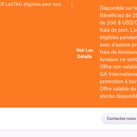
PCR LabTAG éligibles pour tout
|
Disponible sur 
Bénéficiez de 2
de 200 $
USD/
frais de port
. L'
éligibles pendan
avec d'autres pr
Voir Les
frais de livraiso
Détails
livraison ne so
Offre non valabl
GA International
promotion à tout 
Offre valable d
stocks disponibl
Contactez-nous