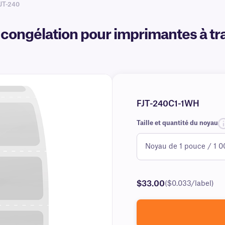
FJT-240
ongélation pour imprimantes à tran
FJT-240C1-1WH
Taille et quantité du noyau
$33.00
($0.033/label)