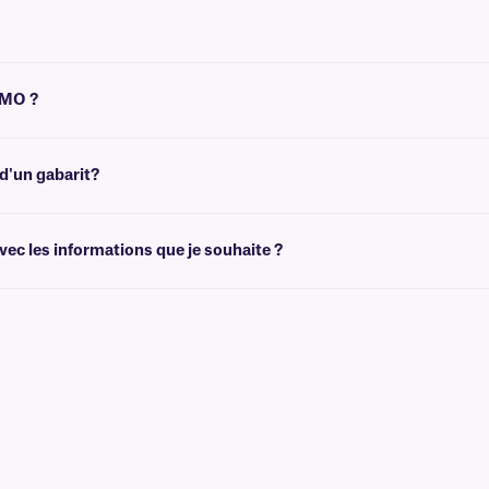
cette fin. Pour recouvrir les étiquettes existantes, nos étiquettes
FreezerTA
YMO ?
'aide d'une transfert thermique équipée d'un ruban. Découvrez notre sélection 
tance technique
, qui se fera un plaisir de vous aider à trouver le modèle qui vou
d'un gabarit?
de créer des modèles adaptés à la taille de vos étiquettes. Vous pouvez ensuite 
ec les informations que je souhaite ?
ec des graphiques et des logos en couleur, ainsi que des informations variables