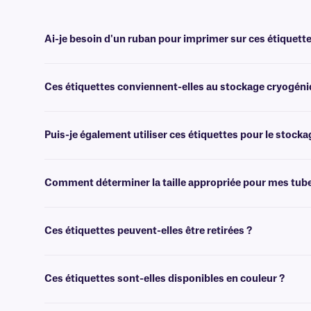
Ai-je besoin d'un ruban pour imprimer sur ces étiquette
Oui, les étiquettes FreezerTAG™ sont transfert thermique et nécessi
largeur ou plus large.
Ces étiquettes conviennent-elles au stockage cryogéni
Non, les étiquettes FreezerTAG résistent aux températures de cong
cryogénique, nous vous recommandons nos étiquettes
NitroTAG®.
Puis-je également utiliser ces étiquettes pour le stocka
Oui, les étiquettes FreezerTAG sont conçues pour être utilisées dans
°C).
Comment déterminer la taille appropriée pour mes tub
Veuillez consulter notre
guide
pratique
des tailles
, où vous trouver
Ces étiquettes peuvent-elles être retirées ?
Non, les étiquettes de la gamme FJT sont recouvertes d'un adhésif pe
recommandons notre
gamme RMTT
.
Ces étiquettes sont-elles disponibles en couleur ?
Oui, les étiquettes FreezerTAG sont disponibles dans une large gam