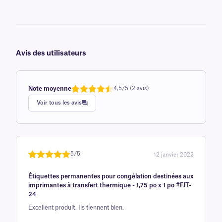
Avis des utilisateurs
Note moyenne
4,5/5 (2 avis)
Note
1
de 4,5
Voir tous les avis
sur 5
basée
sur
avis
client
5/5
12 janvier 2022
Noté
une
5
sur
Étiquettes permanentes pour congélation destinées aux
5 sur la
imprimantes à transfert thermique - 1,75 po x 1 po #FJT-
base d'
24
évaluation
Excellent produit. Ils tiennent bien.
client