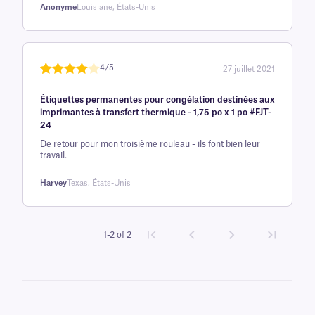
Anonyme
Louisiane, États-Unis
4/5
27 juillet 2021
Note
1
de 4
Étiquettes permanentes pour congélation destinées aux
sur 5
imprimantes à transfert thermique - 1,75 po x 1 po #FJT-
basée
24
sur
De retour pour mon troisième rouleau - ils font bien leur
avis
travail.
client
Harvey
Texas, États-Unis
1-2 of 2