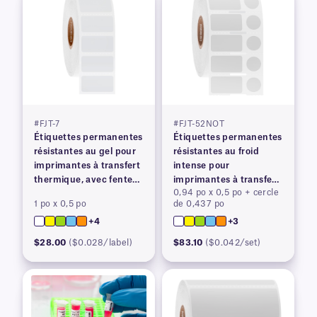
#FJT-7
#FJT-52NOT
Étiquettes permanentes
Étiquettes permanentes
résistantes au gel pour
résistantes au froid
imprimantes à transfert
intense pour
thermique, avec fente
imprimantes à transfert
0,94 po x 0,5 po + cercle
arrière
thermique
1 po x 0,5 po
de 0,437 po
+4
+3
$28.00
($0.028/label)
$83.10
($0.042/set)