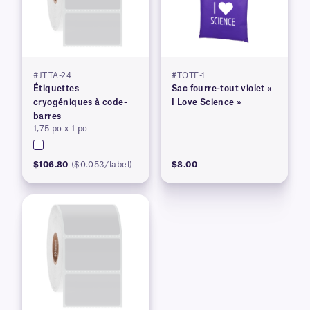
#JTTA-24
#TOTE-1
Étiquettes
Sac fourre-tout violet «
cryogéniques à code-
I Love Science »
barres
1,75 po x 1 po
$106.80
($0.053/label)
$8.00