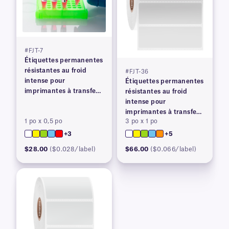
#FJT-7
Étiquettes permanentes
résistantes au froid
#FJT-36
intense pour
Étiquettes permanentes
imprimantes à transfert
résistantes au froid
thermique
intense pour
imprimantes à transfert
1 po x 0,5 po
3 po x 1 po
thermique
+3
+5
$28.00
($0.028/label)
$66.00
($0.066/label)