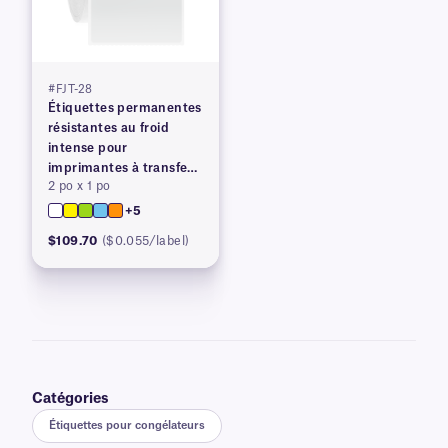
#FJT-28
Étiquettes permanentes
résistantes au froid
intense pour
imprimantes à transfert
2 po x 1 po
thermique
+5
$109.70
($0.055/label)
Catégories
Étiquettes pour congélateurs