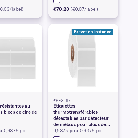
0.03/label)
€70.20
(€0.07/label)
Brevet en instance
#PFG-67
 résistantes au
Étiquettes
r blocs de cire de
thermotransférables
détectables par détecteur
de métaux pour blocs de
x 0,9375 po
cire de paraffine
0,9375 po x 0,9375 po