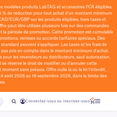
les modèles
produits LabTAG
et accessoires PCR éligibles.
5 % de réduction pour tout achat d'un montant minimum
CAD/EUR/GBP
sur les produits éligibles
, hors taxes et
offre peut être utilisée plusieurs fois sur des commandes
t la période de promotion.
Cette promotion est cumulable
omotions, remises ou accords tarifaires spéciaux.
Des
n standard peuvent s'appliquer. Les taxes et les frais de
nt pas pris en compte dans le montant minimum d'achat.
e pour les revendeurs ou distributeurs, sauf autorisation.
 se réserve le droit de
modifier
ou d’annuler cette
moment sans préavis. Offre nulle là où la loi l’interdit.
u 4 août 2026 au 18 septembre 2026, dans la limite des
es.
0
Connectez-vous ou inscrivez-vous