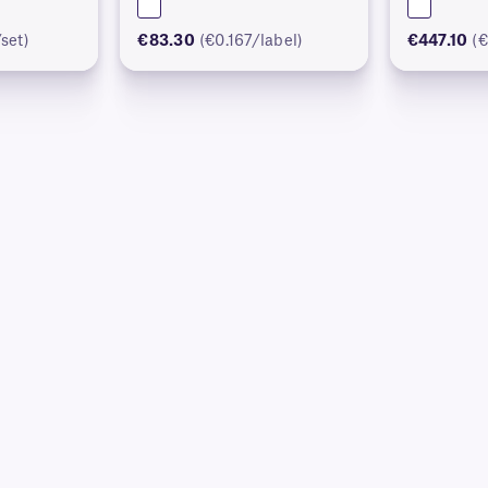
set)
€83.30
(€0.167/label)
€447.10
(€