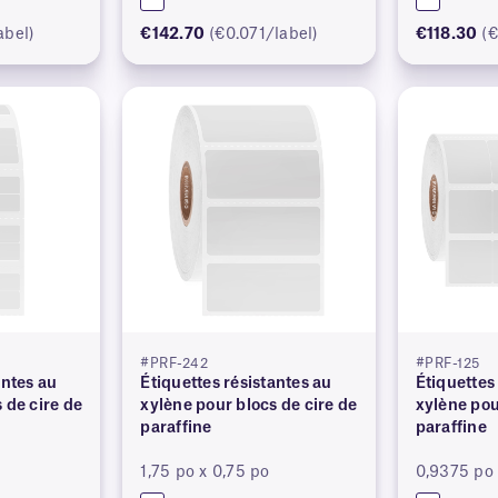
abel)
€142.70
(€0.071/label)
€118.30
(€
#PRF-242
#PRF-125
antes au
Étiquettes résistantes au
Étiquettes
 de cire de
xylène pour blocs de cire de
xylène pou
paraffine
paraffine
1,75 po x 0,75 po
0,9375 po 