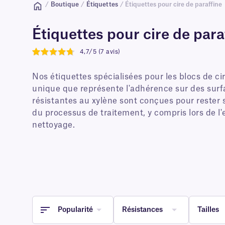
/
Boutique
/
Étiquettes
/ Étiquettes pour cire de paraffine
Étiquettes pour cire de para
4,7/5 (7 avis)
4.7
Nos étiquettes spécialisées pour les blocs de ci
unique que représente l'adhérence sur des surfac
résistantes au xylène sont conçues pour rester s
du processus de traitement, y compris lors de l'
nettoyage.
Popularité
Résistances
Tailles