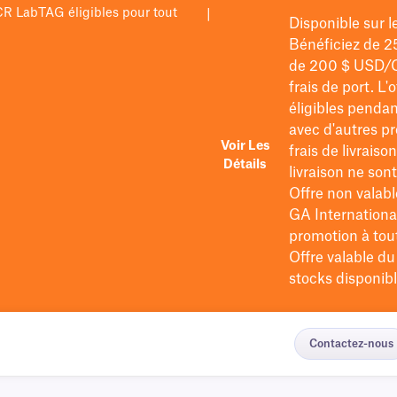
PCR LabTAG éligibles pour tout
|
Disponible sur 
Bénéficiez de 2
de 200 $
USD/
frais de port
. L'
éligibles pendan
avec d'autres pr
Voir Les
frais de livraiso
Détails
livraison ne so
Offre non valabl
GA International
promotion à tout 
Offre valable d
stocks disponibl
Contactez-nous