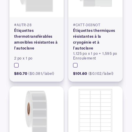
#AUTR-28
#CATT-303NOT
Étiquettes
Étiquettes thermiques
thermotransférables
résistantes à la
amovibles résistantes à
cryogénie et à
l'autoclave
l'autoclave
1,125 po x 1 po + 1,595 po
2 po x 1 po
Enroulement
$80.70
($0.081/label)
$101.60
($0.102/label)