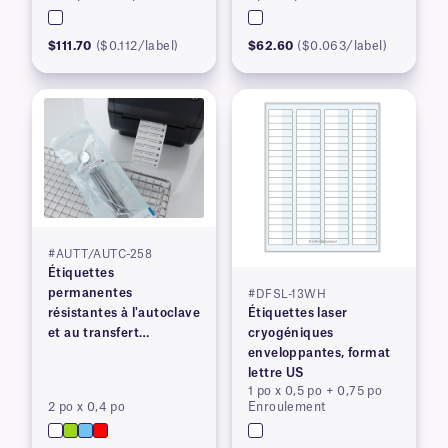
$111.70
($0.112/label)
$62.60
($0.063/label)
#AUTT/AUTC-258
Étiquettes
permanentes
#DFSL-13WH
résistantes à l'autoclave
Étiquettes laser
et au transfert
cryogéniques
thermique
enveloppantes, format
lettre US
1 po x 0,5 po + 0,75 po
2 po x 0,4 po
Enroulement