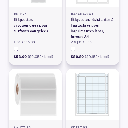
#BUC-7
#A4AKA-3WH
Étiquettes
Étiquettes résistantes à
cryogéniques pour
l'autoclave pour
surfaces congelées
imprimantes laser,
format A4
1 po x 0,5 po
2,5 po x 1 po
$53.00
($0.053/label)
$80.80
($0.153/label)
#AUTT-36
#DFLT-62