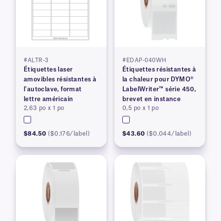
#ALTR-3
#EDAP-040WH
Étiquettes laser
Étiquettes résistantes à
amovibles résistantes à
la chaleur pour DYMO®
l'autoclave, format
LabelWriter™ série 450,
lettre américain
brevet en instance
2,63 po x 1 po
0,5 po x 1 po
$84.50
($0.176/label)
$43.60
($0.044/label)