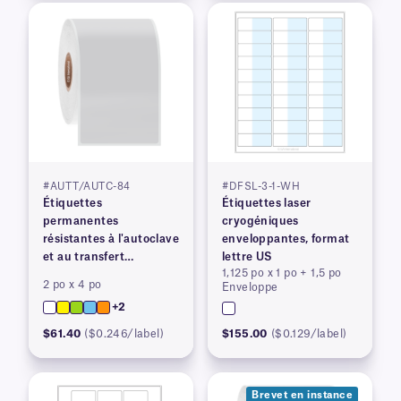
#AUTT/AUTC-84
#DFSL-3-1-WH
Étiquettes
Étiquettes laser
permanentes
cryogéniques
résistantes à l'autoclave
enveloppantes, format
et au transfert
lettre US
1,125 po x 1 po + 1,5 po
thermique
2 po x 4 po
Enveloppe
+2
$61.40
($0.246/label)
$155.00
($0.129/label)
Brevet en instance