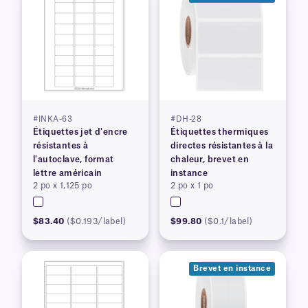
#INKA-63
#DH-28
Étiquettes jet d'encre
Étiquettes thermiques
résistantes à
directes résistantes à la
l'autoclave, format
chaleur, brevet en
lettre américain
instance
2 po x 1,125 po
2 po x 1 po
$83.40
($0.193/label)
$99.80
($0.1/label)
Brevet en instance