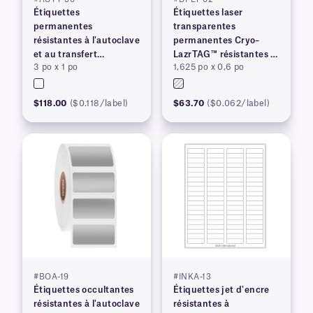
Étiquettes
Étiquettes laser
permanentes
transparentes
résistantes à l'autoclave
permanentes Cryo–
et au transfert
LazrTAG™ résistantes à
3 po x 1 po
1,625 po x 0,6 po
thermique
la cryogénie et à
l'autoclave
$118.00
($0.118/label)
$63.70
($0.062/label)
#BOA-19
#INKA-13
Étiquettes occultantes
Étiquettes jet d'encre
résistantes à l'autoclave
résistantes à