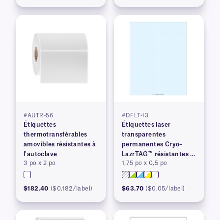
#AUTR-56
#DFLT-13
Étiquettes
Étiquettes laser
thermotransférables
transparentes
amovibles résistantes à
permanentes Cryo–
l'autoclave
LazrTAG™ résistantes à
3 po x 2 po
1,75 po x 0,5 po
la cryogénie et à
l'autoclave
$182.40
($0.182/label)
$63.70
($0.05/label)