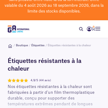
valable du 4 août 2026 au 18 septembre 2026, dans la
limite des stocks disponibles.
0
/
Boutique
/
Étiquettes
/ Étiquettes résistantes à la chaleur
Étiquettes résistantes à la
chaleur
4,9/5 (44 avis)
4.9
Nos étiquettes résistantes à la chaleur sont
fabriquées à partir d'un film thermoplastique
durable, conçu pour supporter des
températures extrêmes pendant de longues