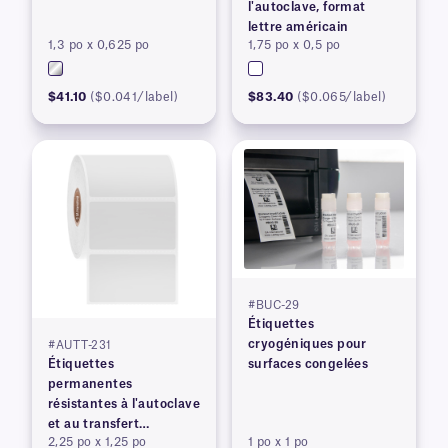
l'autoclave, format
lettre américain
1,3 po x 0,625 po
1,75 po x 0,5 po
$41.10
($0.041/label)
$83.40
($0.065/label)
#BUC-29
Étiquettes
cryogéniques pour
#AUTT-231
Étiquettes
surfaces congelées
permanentes
résistantes à l'autoclave
et au transfert
2,25 po x 1,25 po
1 po x 1 po
thermique