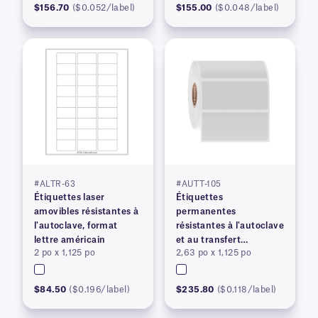
$156.70
($0.052/label)
$155.00
($0.048/label)
#ALTR-63
#AUTT-105
Étiquettes laser
Étiquettes
amovibles résistantes à
permanentes
l'autoclave, format
résistantes à l'autoclave
lettre américain
et au transfert
2 po x 1,125 po
2,63 po x 1,125 po
thermique
$84.50
($0.196/label)
$235.80
($0.118/label)