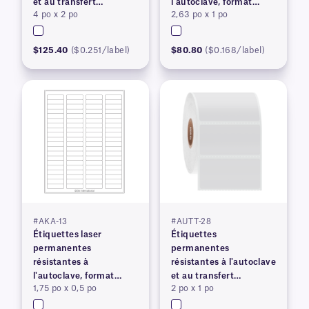
et au transfert
l'autoclave, format
4 po x 2 po
2,63 po x 1 po
thermique
lettre américain
$125.40
($0.251/label)
$80.80
($0.168/label)
#AKA-13
#AUTT-28
Étiquettes laser
Étiquettes
permanentes
permanentes
résistantes à
résistantes à l'autoclave
l'autoclave, format
et au transfert
1,75 po x 0,5 po
2 po x 1 po
lettre américain
thermique