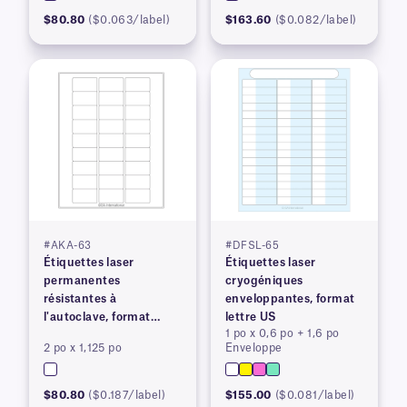
$80.80
($0.063/label)
$163.60
($0.082/label)
#AKA-63
#DFSL-65
Étiquettes laser
Étiquettes laser
permanentes
cryogéniques
résistantes à
enveloppantes, format
l'autoclave, format
lettre US
1 po x 0,6 po + 1,6 po
lettre américain
2 po x 1,125 po
Enveloppe
$80.80
($0.187/label)
$155.00
($0.081/label)