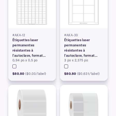
#AKA-12
#AKA-30
Étiquettes laser
Étiquettes laser
permanentes
permanentes
résistantes à
résistantes à
l'autoclave, format
l'autoclave, format
0,94 po x 0,5 po
3 po x 2,375 po
lettre américain
lettre américain
$80.80
($0.03/label)
$80.80
($0.631/label)