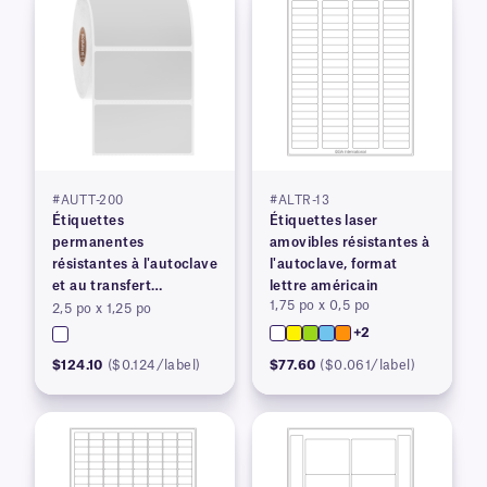
#AUTT-200
#ALTR-13
Étiquettes
Étiquettes laser
permanentes
amovibles résistantes à
résistantes à l'autoclave
l'autoclave, format
et au transfert
lettre américain
1,75 po x 0,5 po
thermique
2,5 po x 1,25 po
+2
$124.10
($0.124/label)
$77.60
($0.061/label)