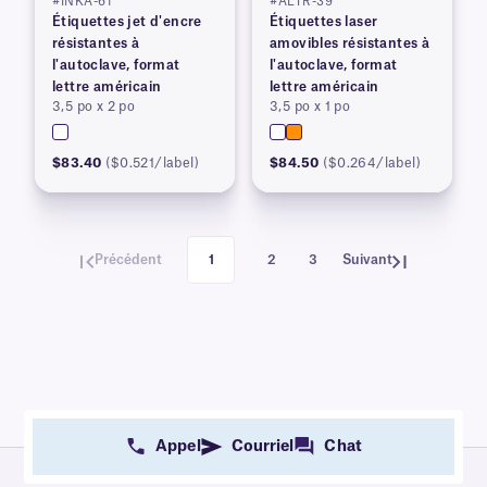
#INKA-61
#ALTR-39
Étiquettes jet d'encre
Étiquettes laser
résistantes à
amovibles résistantes à
l'autoclave, format
l'autoclave, format
lettre américain
lettre américain
3,5 po x 2 po
3,5 po x 1 po
$83.40
($0.521/label)
$84.50
($0.264/label)
Précédent
1
2
3
Suivant
Appel
Courriel
Chat