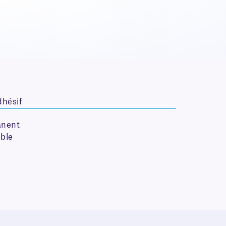
dhésif
nent
ble