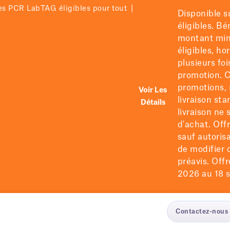
|
res PCR LabTAG éligibles pour tout
Disponible s
éligibles. B
montant mi
éligibles
, ho
plusieurs fo
promotion.
C
promotions, 
Voir Les
livraison sta
Détails
livraison ne
d'achat. Off
sauf autorisa
de
modifier
o
préavis. Offre
2026 au 18 s
Contactez-nous