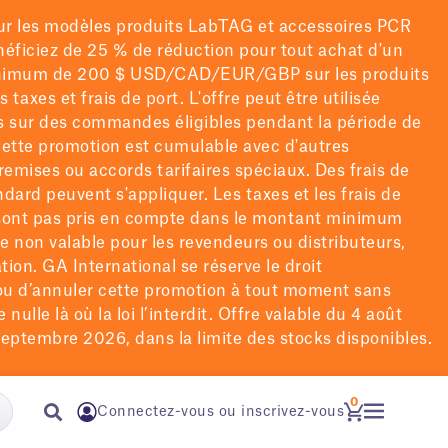
ur les modèles
produits LabTAG
et accessoires PCR
énéficiez de 25 % de réduction pour tout achat d'un
nimum de 200 $
USD/CAD/EUR/GBP
sur les produits
rs taxes et frais de port
. L'offre peut être utilisée
is sur des commandes éligibles pendant la période de
ette promotion est cumulable avec d'autres
remises ou accords tarifaires spéciaux.
Des frais de
ndard peuvent s'appliquer. Les taxes et les frais de
 sont pas pris en compte dans le montant minimum
re non valable pour les revendeurs ou distributeurs,
tion. GA International se réserve le droit
u d’annuler cette promotion à tout moment sans
 nulle là où la loi l’interdit. Offre valable du 4 août
eptembre 2026, dans la limite des stocks disponibles.
0
Connectez-vous ou inscrivez-vous