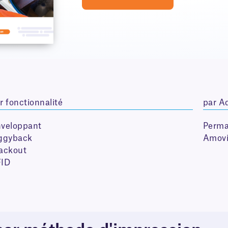
r fonctionnalité
par A
veloppant
Perma
ggyback
Amovi
ackout
FID