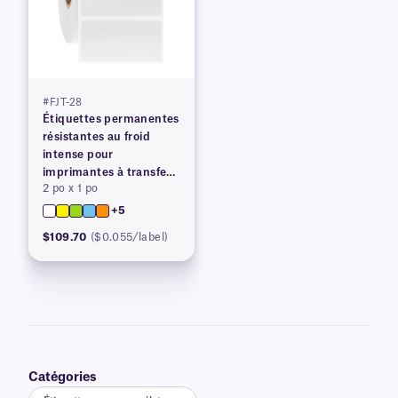
#FJT-28
Étiquettes permanentes
résistantes au froid
intense pour
imprimantes à transfert
2 po x 1 po
thermique
+5
$109.70
($0.055/label)
Catégories