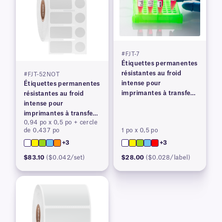
#FJT-7
Étiquettes permanentes
résistantes au froid
#FJT-52NOT
intense pour
Étiquettes permanentes
imprimantes à transfert
résistantes au froid
thermique
intense pour
imprimantes à transfert
0,94 po x 0,5 po + cercle
thermique
de 0,437 po
1 po x 0,5 po
+3
+3
$83.10
($0.042/set)
$28.00
($0.028/label)