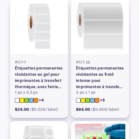
#FJT-7
#FJT-36
Étiquettes permanentes
Étiquettes permanentes
résistantes au gel pour
résistantes au froid
imprimantes à transfert
intense pour
thermique, avec fente
imprimantes à transfert
1 po x 0,5 po
3 po x 1 po
arrière
thermique
+4
+5
$28.00
($0.028/label)
$66.00
($0.066/label)