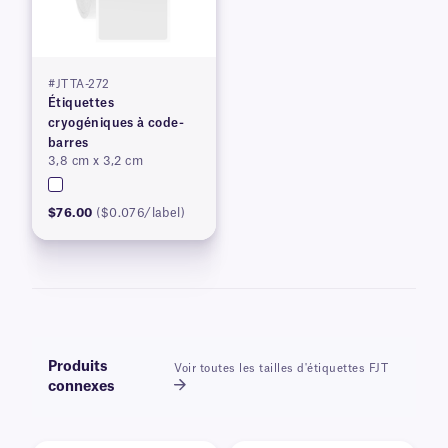
#JTTA-272
Étiquettes
cryogéniques à code-
barres
3,8 cm x 3,2 cm
$76.00
($0.076/label)
Produits
Voir toutes les tailles d'étiquettes FJT
connexes