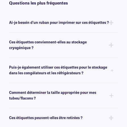
Questions les plus fréquentes
Ai-je besoin d'un ruban pour imprimer sur ces étiquettes ?
Oui, les étiquettes FreezerTAG™ sont transfert thermique et nécessitent
un ruban pour être imprimées. Pour obtenir un résultat optimal, ces
Ces étiquettes conviennent-elles au stockage
étiquettes doivent être imprimées avec un ruban
de classe RR
de même
cryogénique ?
largeur ou plus large.
Non, les étiquettes FreezerTAG résistent aux températures de
congélation (-80 °C), mais ne sont pas recommandées pour les
Puis-je également utiliser ces étiquettes pour le stockage
environnements cryogéniques. Pour transfert thermique destinées à un
dans les congélateurs et les réfrigérateurs ?
usage cryogénique, nous vous recommandons nos étiquettes
NitroTAG®.
Oui, les étiquettes FreezerTAG sont conçues pour être utilisées dans des
environnements de congélation et peuvent être utilisées dans des
Comment déterminer la taille appropriée pour mes
congélateurs (-80 °C, -40 °C, -20 °C) et des réfrigérateurs de laboratoire
tubes/flacons ?
(+4 °C).
Veuillez consulter notre
guide
pratique
des tailles
, où vous trouverez des
recommandations pour les tailles de flacons/tubes les plus courantes.
Ces étiquettes peuvent-elles être retirées ?