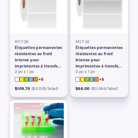
#FJT-28
#FJT-36
Étiquettes permanentes
Étiquettes permanentes
résistantes au froid
résistantes au froid
intense pour
intense pour
imprimantes à transfert
imprimantes à transfert
2 po x 1 po
3 po x 1 po
thermique
thermique
+5
+5
$109.70
($0.055/label)
$66.00
($0.066/label)