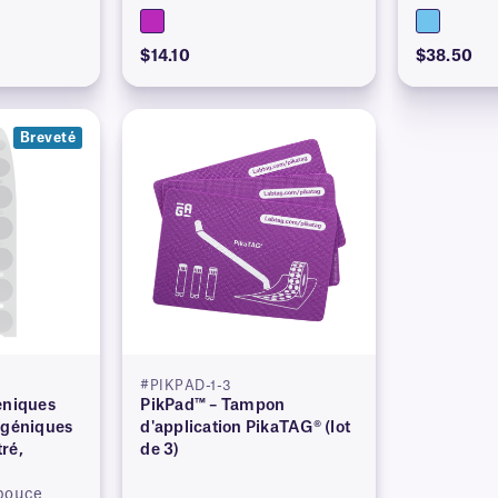
$14.10
$38.50
Breveté
#PIKPAD-1-3
éniques
PikPad™ – Tampon
ogéniques
d'application PikaTAG® (lot
ré,
de 3)
 pouce