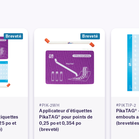
Breveté
Breveté
#PIK-2WH
#PIKTIP-2
Applicateur d'étiquettes
PikaTAG® 
tiquettes
PikaTAG® pour points de
embouts a
25 po et
0,25 po et 0,354 po
(brevetées
é)
(breveté)