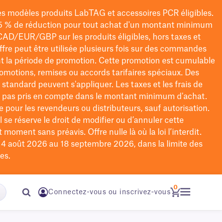
les modèles
produits LabTAG
et accessoires PCR éligibles.
5 % de réduction pour tout achat d'un montant minimum
CAD/EUR/GBP
sur les produits éligibles
, hors taxes et
offre peut être utilisée plusieurs fois sur des commandes
t la période de promotion.
Cette promotion est cumulable
omotions, remises ou accords tarifaires spéciaux.
Des
n standard peuvent s'appliquer. Les taxes et les frais de
nt pas pris en compte dans le montant minimum d'achat.
e pour les revendeurs ou distributeurs, sauf autorisation.
 se réserve le droit de
modifier
ou d’annuler cette
moment sans préavis. Offre nulle là où la loi l’interdit.
u 4 août 2026 au 18 septembre 2026, dans la limite des
es.
0
Connectez-vous ou inscrivez-vous