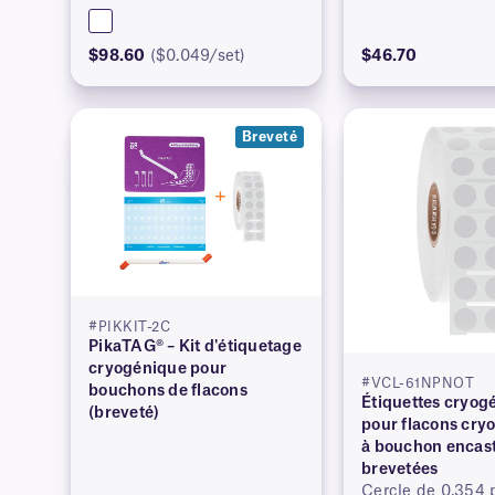
$98.60
($0.049/set)
$46.70
Breveté
#PIKKIT-2C
PikaTAG® – Kit d'étiquetage
cryogénique pour
#VCL-61NPNOT
bouchons de flacons
Étiquettes cryog
(breveté)
pour flacons cry
à bouchon encast
brevetées
Cercle de 0,354