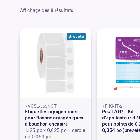
Affichage des 8 résultats
Breveté
#VCSL-555NOT
#PIKKIT-2
Étiquettes cryogéniques
PikaTAG® – Kit
pour flacons cryogéniques
d'applicateur d'é
à bouchon encastré
pour points de 0,
1,125 po x 0,625 po + cercle
0,354 po (brevet
de 0,354 po