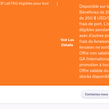
PCR LabTAG éligibles pour tout
|
Disponible sur 
Bénéficiez de 2
de 200 $
USD/
frais de port
. L'
éligibles pendan
avec d'autres pr
Voir Les
frais de livraiso
Détails
livraison ne so
Offre non valabl
GA International
promotion à tout 
Offre valable d
stocks disponibl
Contactez-nous