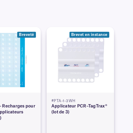
Breveté
Brevet en instance
#PTA-1-3WH
– Recharges pour
Applicateur PCR–TagTrax®
pplicateurs
(lot de 3)
)