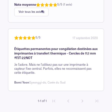
Note moyenne
5/5 (1 avis)
Note
1
de 5,0
Voir tous les avis
sur 5
basée sur
avis client
5/5
17 septembre 2020
Noté
une
5
sur
Étiquettes permanentes pour congélation destinées aux
5 sur la
imprimantes à transfert thermique - Cercles de 11,1 mm
base d'
#FJT-22NOT
évaluation
Je l'adore. Mais ne l'utilisez pas sur une imprimante à
client
capteur fixe central. Parfois, elles ne reconnaissent pas
cette étiquette.
Bomi Yoon
Gyeonggi-do, Corée du Sud
1-1 of 1