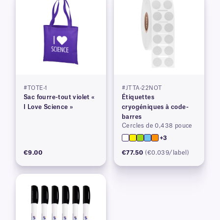
#TOTE-1
#JTTA-22NOT
Sac fourre-tout violet «
Étiquettes
I Love Science »
cryogéniques à code-
barres
Cercles de 0,438 pouce
+3
€9.00
€77.50
(€0.039/label)