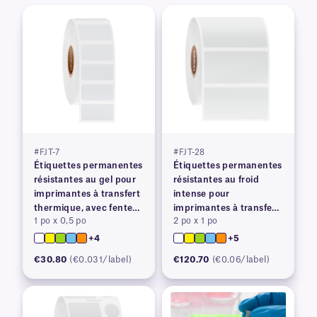
#FJT-7
#FJT-28
Étiquettes permanentes
Étiquettes permanentes
résistantes au gel pour
résistantes au froid
imprimantes à transfert
intense pour
thermique, avec fente
imprimantes à transfert
1 po x 0,5 po
2 po x 1 po
arrière
thermique
+4
+5
€30.80
(€0.031/label)
€120.70
(€0.06/label)