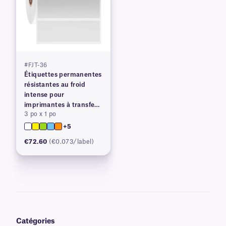
#FJT-36
Étiquettes permanentes
résistantes au froid
intense pour
imprimantes à transfert
3 po x 1 po
thermique
+5
€72.60
(€0.073/label)
Catégories