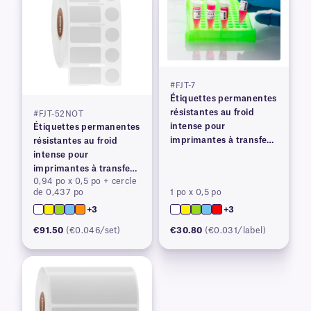
#FJT-7
Étiquettes permanentes
résistantes au froid
#FJT-52NOT
intense pour
Étiquettes permanentes
imprimantes à transfert
résistantes au froid
thermique
intense pour
imprimantes à transfert
0,94 po x 0,5 po + cercle
thermique
de 0,437 po
1 po x 0,5 po
+3
+3
€91.50
(€0.046/set)
€30.80
(€0.031/label)