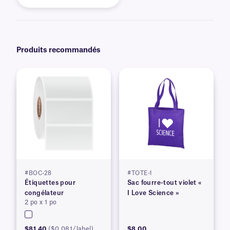
Produits recommandés
#BOC-28
#TOTE-1
Étiquettes pour
Sac fourre-tout violet «
congélateur
I Love Science »
2 po x 1 po
$81.40
($0.081/label)
$8.00