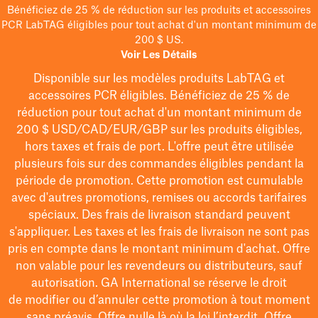
Bénéficiez de 25 % de réduction sur les produits et accessoires
PCR LabTAG éligibles pour tout achat d'un montant minimum de
200 $ US.
Voir Les Détails
Disponible sur les modèles
produits LabTAG
et
accessoires PCR éligibles. Bénéficiez de 25 % de
réduction pour tout achat d'un montant minimum de
200 $
USD/CAD/EUR/GBP
sur les produits éligibles
,
hors taxes et frais de port
. L'offre peut être utilisée
plusieurs fois sur des commandes éligibles pendant la
période de promotion.
Cette promotion est cumulable
avec d'autres promotions, remises ou accords tarifaires
spéciaux.
Des frais de livraison standard peuvent
s'appliquer. Les taxes et les frais de livraison ne sont pas
pris en compte dans le montant minimum d'achat. Offre
non valable pour les revendeurs ou distributeurs, sauf
autorisation. GA International se réserve le droit
de
modifier
ou d’annuler cette promotion à tout moment
sans préavis. Offre nulle là où la loi l’interdit. Offre