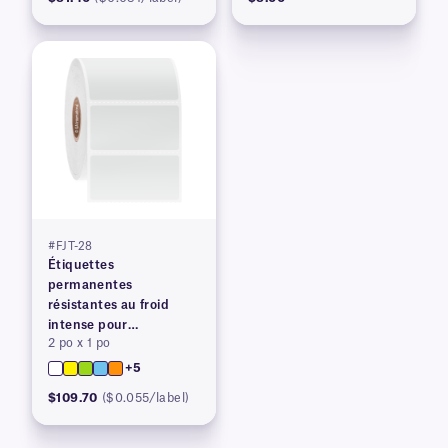
#FJT-28
Étiquettes
permanentes
résistantes au froid
intense pour
2 po x 1 po
imprimantes à transfert
thermique
+5
$109.70
($0.055/label)