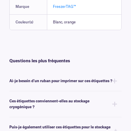
Marque
FreezerTAG™
Couleur(s)
Blanc, orange
Questions les plus fréquentes
Ai-je besoin d'un ruban pour imprimer sur ces étiquettes ?
Oui, les étiquettes FreezerTAG™ sont transfert thermique et nécessitent
un ruban pour être imprimées. Pour obtenir un résultat optimal, ces
Ces étiquettes conviennent-elles au stockage
étiquettes doivent être imprimées avec un ruban
de classe RR
de même
cryogénique ?
largeur ou plus large.
Non, les étiquettes FreezerTAG résistent aux températures de
congélation (-80 °C), mais ne sont pas recommandées pour les
Puis-je également utiliser ces étiquettes pour le stockage
environnements cryogéniques. Pour transfert thermique destinées à un