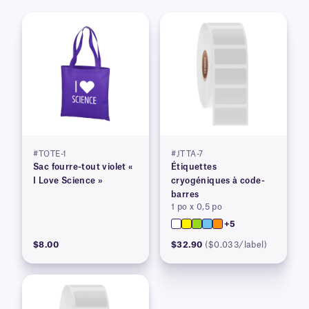
#TOTE-1
#JTTA-7
Sac fourre-tout violet «
Étiquettes
I Love Science »
cryogéniques à code-
barres
1 po x 0,5 po
+5
$8.00
$32.90
($0.033/label)