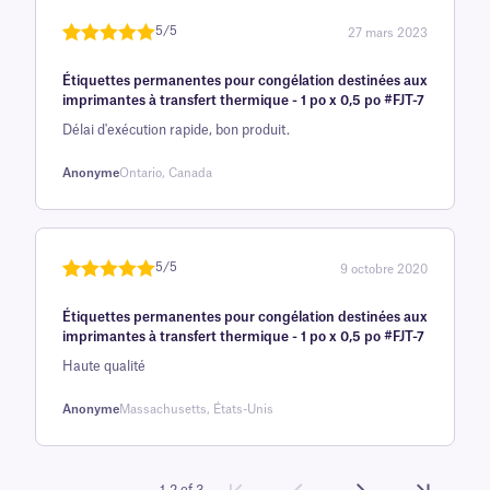
5/5
27 mars 2023
Noté
une
5
sur
Étiquettes permanentes pour congélation destinées aux
5 sur la
imprimantes à transfert thermique - 1 po x 0,5 po #FJT-7
base d'
Délai d'exécution rapide, bon produit.
évaluation
client
Anonyme
Ontario, Canada
5/5
9 octobre 2020
Noté
une
5
sur
Étiquettes permanentes pour congélation destinées aux
5 sur la
imprimantes à transfert thermique - 1 po x 0,5 po #FJT-7
base d'
Haute qualité
évaluation
client
Anonyme
Massachusetts, États-Unis
1-2 of 3