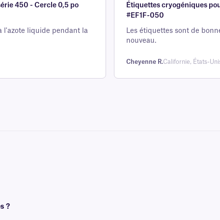
rie 450 - Cercle 0,5 po
Étiquettes cryogéniques po
5 sur la
#EF1F-050
base d'
évaluation
à l'azote liquide pendant la
Les étiquettes sont de bonn
nouveau.
client
Cheyenne R.
Californie, États-Uni
s ?