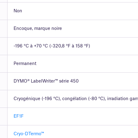
Non
Encoque, marque noire
-196 °C à +70 °C (-320,8 °F à 158 °F)
Permanent
DYMO® LabelWriter™ série 450
Cryogénique (-196 °C), congélation (-80 °C), irradiation g
EF1F
Cryo-DTermo™