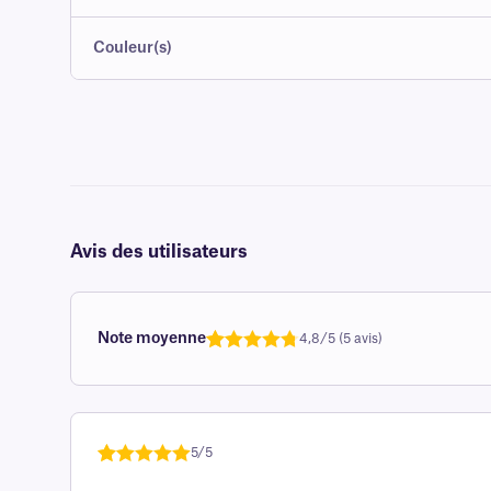
Couleur(s)
Avis des utilisateurs
Note moyenne
4,8/5 (5 avis)
Noté
une
4,8
sur 5 sur
la base d'
évaluation
5/5
client
Noté
une
5
sur