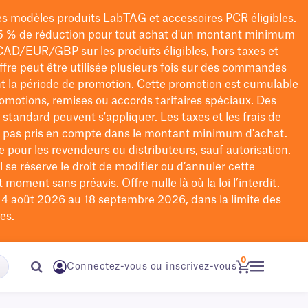
les modèles
produits LabTAG
et accessoires PCR éligibles.
5 % de réduction pour tout achat d'un montant minimum
CAD/EUR/GBP
sur les produits éligibles
, hors taxes et
offre peut être utilisée plusieurs fois sur des commandes
t la période de promotion.
Cette promotion est cumulable
omotions, remises ou accords tarifaires spéciaux.
Des
n standard peuvent s'appliquer. Les taxes et les frais de
nt pas pris en compte dans le montant minimum d'achat.
e pour les revendeurs ou distributeurs, sauf autorisation.
 se réserve le droit de
modifier
ou d’annuler cette
moment sans préavis. Offre nulle là où la loi l’interdit.
u 4 août 2026 au 18 septembre 2026, dans la limite des
es.
0
Connectez-vous ou inscrivez-vous