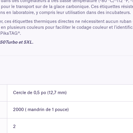
 dans des congélateurs à très basse température (-80 °C/-112 °F, -
 pour le transport sur de la glace carbonique. Ces étiquettes rési
ons en laboratoire, y compris leur utilisation dans des incubateurs.
 ces étiquettes thermiques directes ne nécessitent aucun ruban 
en plusieurs couleurs pour faciliter le codage couleur et l'identif
s PikaTAG®.
50Turbo et 5XL.
Cercle de 0,5 po (12,7 mm)
2000 ( mandrin de 1 pouce)
2