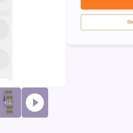
De
+10