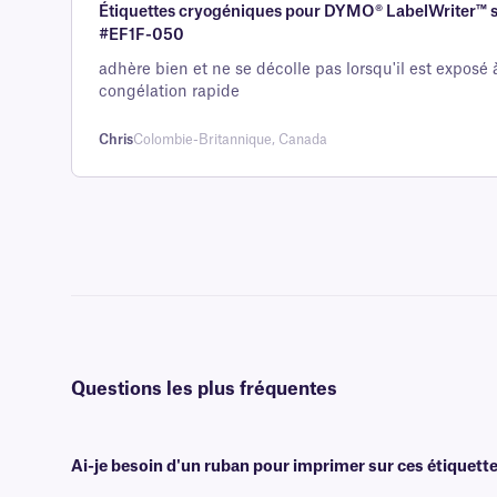
Étiquettes cryogéniques pour DYMO® LabelWriter™ sé
5 sur la
#EF1F-050
base d'
évaluation
adhère bien et ne se décolle pas lorsqu'il est exposé 
congélation rapide
client
Chris
Colombie-Britannique, Canada
Questions les plus fréquentes
Ai-je besoin d'un ruban pour imprimer sur ces étiquette