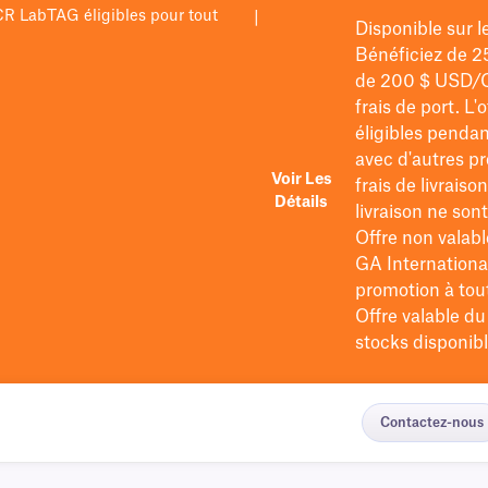
PCR LabTAG éligibles pour tout
|
Disponible sur 
Bénéficiez de 2
de 200 $
USD/
frais de port
. L'
éligibles pendan
avec d'autres pr
Voir Les
frais de livraiso
Détails
livraison ne so
Offre non valabl
GA International
promotion à tout 
Offre valable d
stocks disponibl
Contactez-nous