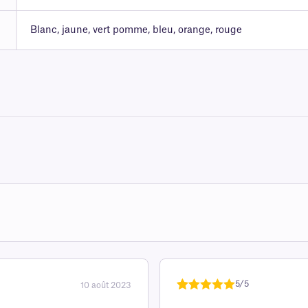
Blanc, jaune, vert pomme, bleu, orange, rouge
5/5
10 août 2023
Noté
une
5
sur