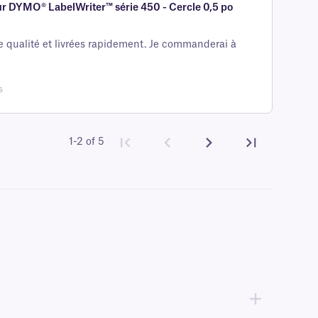
ur DYMO® LabelWriter™ série 450 - Cercle 0,5 po
e qualité et livrées rapidement. Je commanderai à
s
1-2 of 5