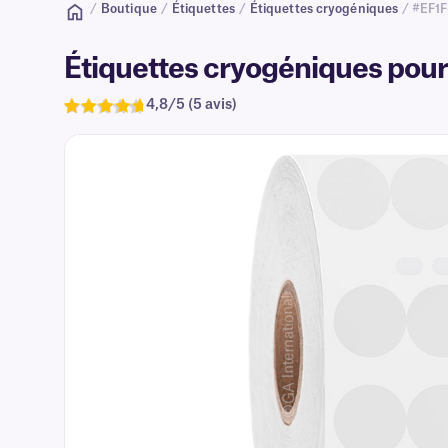
/
Boutique
/
Étiquettes
/
Étiquettes cryogéniques
/ #EF1
Étiquettes cryogéniques pou
4,8/5 (5 avis)
Note
5
de 4,8
sur 5
basée sur
avis
clients