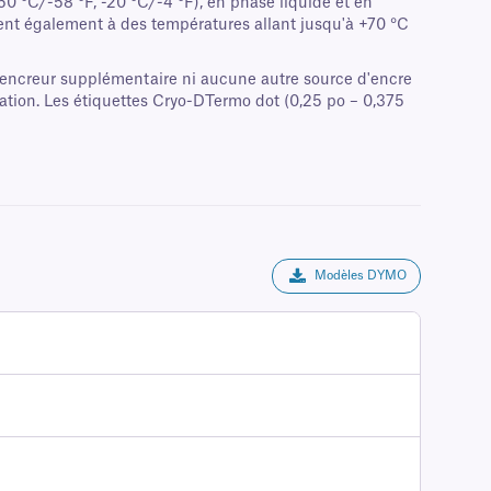
50 °C/-58 °F, -20 °C/-4 °F), en phase liquide et en
stent également à des températures allant jusqu'à +70 °C
encreur supplémentaire ni aucune autre source d'encre
ication. Les étiquettes Cryo-DTermo dot (0,25 po – 0,375
Modèles DYMO