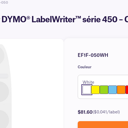
F-050
r DYMO® LabelWriter™ série 450 – 
EF1F-050WH
Couleur
White
$81.60
($0.041/label)