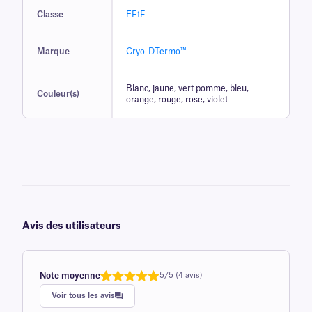
Classe
EF1F
Marque
Cryo-DTermo™
Blanc, jaune, vert pomme, bleu,
Couleur(s)
orange, rouge, rose, violet
Avis des utilisateurs
Note moyenne
5/5 (4 avis)
Note
1
de 5,0
Voir tous les avis
sur 5