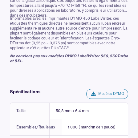
sur de la glace carbonique. Ces étiquettes résistent également à des
températures allant jusqu'à +70 °C (+158 °F), ce qui les rend idéales
pour diverses applications en laboratoire, y compris leur utilisation
dans des incubateurs.
Imprimables avec les imprimantes DYMO 450 LabelWriter, ces
étiquettes thermiques directes ne nécessitent aucun ruban encreur
supplémentaire ni aucune autre source d'encre pour l'impression. La
plupart sont également disponibles en plusieurs couleurs pour
faciliter le codage couleur et l'identification. Les étiquettes Cryo-
DTermo dot (0,25 po – 0,375 po) sont compatibles avec notre
applicateur d'étiquettes PikaTAG®.
Ne convient pas aux modèles DYMO LabelWriter 550, 550Turbo
et 5XL.
Spécifications
Modèles DYMO
Taille
50,8 mm x 6,4 mm
Ensembles/Rouleaux
1 000 ( mandrin de 1 pouce)