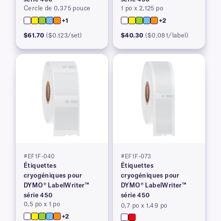
Cercle de 0,375 pouce
1 po x 2,125 po
+1
+2
$61.70
($0.123/set)
$40.30
($0.081/label)
#EF1F-040
#EF1F-073
Étiquettes
Étiquettes
cryogéniques pour
cryogéniques pour
DYMO® LabelWriter™
DYMO® LabelWriter™
série 450
série 450
0,5 po x 1 po
0,7 po x 1,49 po
+2