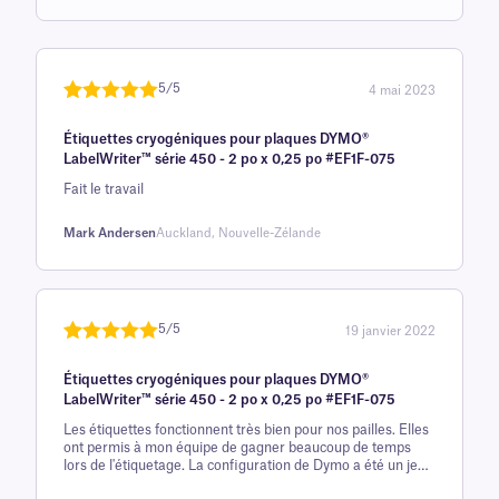
basée sur
avis client
5/5
4 mai 2023
Noté
une
5
sur
Étiquettes cryogéniques pour plaques DYMO®
5 sur la
LabelWriter™ série 450 - 2 po x 0,25 po #EF1F-075
base d'
Fait le travail
évaluation
client
Mark Andersen
Auckland, Nouvelle-Zélande
5/5
19 janvier 2022
Noté
une
5
sur
Étiquettes cryogéniques pour plaques DYMO®
5 sur la
LabelWriter™ série 450 - 2 po x 0,25 po #EF1F-075
base d'
Les étiquettes fonctionnent très bien pour nos pailles. Elles
évaluation
ont permis à mon équipe de gagner beaucoup de temps
client
lors de l'étiquetage. La configuration de Dymo a été un jeu
d'enfant.