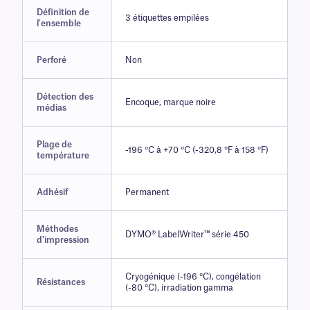
Définition de
3 étiquettes empilées
l'ensemble
Perforé
Non
Détection des
Encoque, marque noire
médias
Plage de
-196 °C à +70 °C (-320,8 °F à 158 °F)
température
Adhésif
Permanent
Méthodes
DYMO® LabelWriter™ série 450
d'impression
Cryogénique (-196 °C), congélation
Résistances
(-80 °C), irradiation gamma