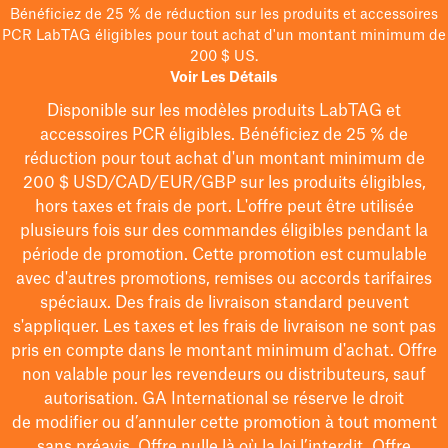
Bénéficiez de 25 % de réduction sur les produits et accessoires
PCR LabTAG éligibles pour tout achat d'un montant minimum de
200 $ US.
Voir Les Détails
Disponible sur les modèles
produits LabTAG
et
accessoires PCR éligibles. Bénéficiez de 25 % de
réduction pour tout achat d'un montant minimum de
200 $
USD/CAD/EUR/GBP
sur les produits éligibles
,
hors taxes et frais de port
. L'offre peut être utilisée
plusieurs fois sur des commandes éligibles pendant la
période de promotion.
Cette promotion est cumulable
avec d'autres promotions, remises ou accords tarifaires
spéciaux.
Des frais de livraison standard peuvent
s'appliquer. Les taxes et les frais de livraison ne sont pas
pris en compte dans le montant minimum d'achat. Offre
non valable pour les revendeurs ou distributeurs, sauf
autorisation. GA International se réserve le droit
de
modifier
ou d’annuler cette promotion à tout moment
sans préavis. Offre nulle là où la loi l’interdit. Offre