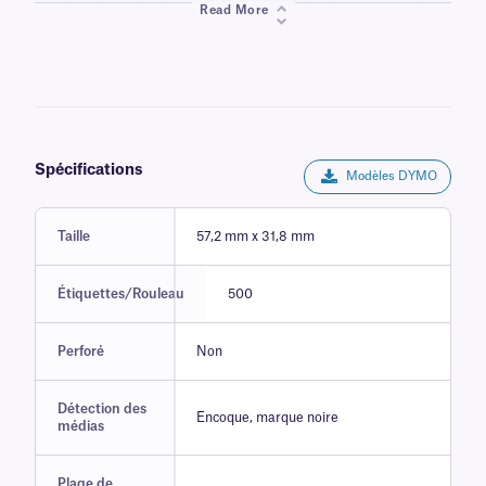
L'adhésif permanent empêche l'étiquette de se décoller ou de se
Read More
déformer au fil du temps dans des conditions d'azote liquide et
résiste à la décongélation ultérieure dans des bains-marie chauffés.
Ces étiquettes à impression thermique directe ne nécessitent pas de
ruban encreur pour l'impression et résistent aux produits chimiques
couramment utilisés en laboratoire, tels que les détergents,
l'éthanol, les solutions désinfectantes et les lingettes désinfectantes
pour surfaces, ce qui les rend idéales pour une utilisation dans les
centres de recherche, les laboratoires cliniques, les biobanques, les
entreprises de biotechnologie et autres.
Spécifications
Modèles DYMO
Taille
57,2 mm x 31,8 mm
Étiquettes/Rouleau
500
Perforé
Non
Détection des
Encoque, marque noire
médias
Plage de