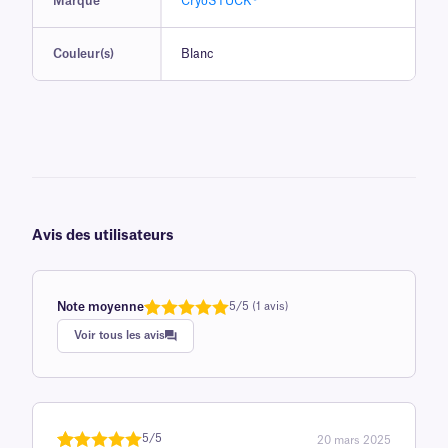
Marque
CryoSTUCK®
Couleur(s)
Blanc
Avis des utilisateurs
Note moyenne
5/5 (1 avis)
Note
1
de 5,0
Voir tous les avis
sur 5
basée sur
avis client
5/5
20 mars 2025