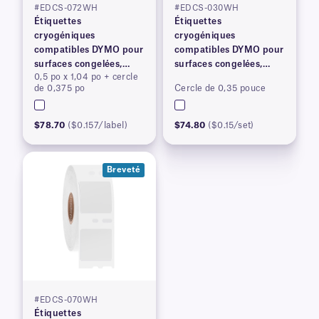
#EDCS-072WH
#EDCS-030WH
Étiquettes
Étiquettes
cryogéniques
cryogéniques
compatibles DYMO pour
compatibles DYMO pour
surfaces congelées,
surfaces congelées,
0,5 po x 1,04 po + cercle
brevetées
brevetées
de 0,375 po
Cercle de 0,35 pouce
$78.70
($0.157/label)
$74.80
($0.15/set)
Breveté
#EDCS-070WH
Étiquettes