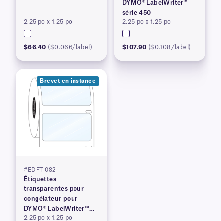
DYMO® LabelWriter™
série 450
2,25 po x 1,25 po
2,25 po x 1,25 po
$66.40
($0.066/label)
$107.90
($0.108/label)
Brevet en instance
#EDFT-082
Étiquettes
transparentes pour
congélateur pour
DYMO® LabelWriter™
2,25 po x 1,25 po
série 450, brevet en