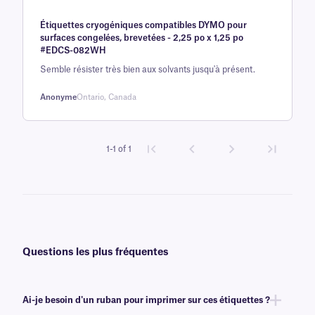
Noté
une
5
sur
Étiquettes cryogéniques compatibles DYMO pour
5 sur la
surfaces congelées, brevetées - 2,25 po x 1,25 po
base d'
#EDCS-082WH
évaluation
Semble résister très bien aux solvants jusqu'à présent.
client
Anonyme
Ontario, Canada
1-1 of 1
Questions les plus fréquentes
Ai-je besoin d'un ruban pour imprimer sur ces étiquettes ?