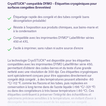
CryoSTUCK® compatible DYMO – Étiquettes cryogéniques pour
surfaces congelées (brevetées)
Étiquetage rapide des congelé et des tubes congelé (sans
décongélation préalable)
Résiste à l'exposition aux produits chimiques, aux bains-marie et
à la condensation
Compatible avec les imprimantes DYMO® LabelWriter séries
450 et 4XL
Facile à imprimer, sans ruban ni autre source d'encre
La technologie CryoSTUCK® est disponible pour les étiquettes
compatibles avec les imprimantes DYMO LabelWriter série 450,
permettant d'obtenir des codes-barres et du texte d'une grande
netteté avec une résolution de 300 dpi. Ces étiquettes cryogéniques
sont spécialement conçues pour être apposées directement sur
congelé déjà congelé , à des températures pouvant atteindre -80
°C/-112 °F, comme les flacons et les tubes, puis replacées en
conservation à long terme dans de l'azote liquide (-196 °C/-321 °F)
ou dans des congélateurs à très basse température (-80 °C). Ces
étiquettes contribuent à préserver l'intégrité des échantillons et
spécimens précieux sensibles à la température, en évitant d'avoir à
décongeler les conteneurs avant de les apposer sur congelé .