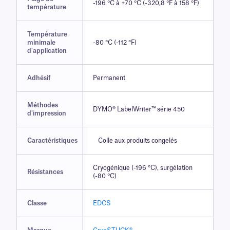
-196 °C à +70 °C (-320,8 °F à 158 °F)
température
Température
minimale
-80 °C (-112 °F)
d'application
Adhésif
Permanent
Méthodes
DYMO® LabelWriter™ série 450
d'impression
Caractéristiques
Colle aux produits congelés
Cryogénique (-196 °C), surgélation
Résistances
(-80 °C)
Classe
EDCS