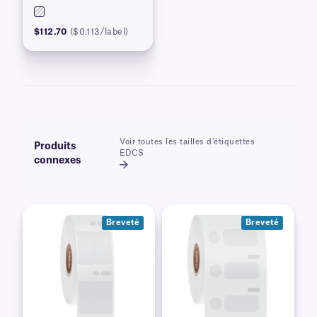
instance
$112.70
($0.113/label)
Voir toutes les tailles d'étiquettes
Produits
EDCS
connexes
Breveté
Breveté