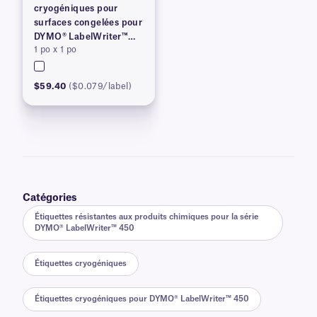
cryogéniques pour
surfaces congelées pour
DYMO® LabelWriter™
1 po x 1 po
série 450, brevetées
$59.40
($0.079/label)
Catégories
Étiquettes résistantes aux produits chimiques pour la série
DYMO® LabelWriter™ 450
Étiquettes cryogéniques
Étiquettes cryogéniques pour DYMO® LabelWriter™ 450