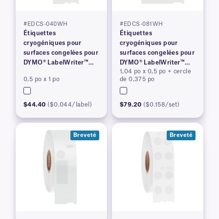
#EDCS-040WH
#EDCS-081WH
Étiquettes
Étiquettes
cryogéniques pour
cryogéniques pour
surfaces congelées pour
surfaces congelées pour
DYMO® LabelWriter™
DYMO® LabelWriter™
1,04 po x 0,5 po + cercle
série 450, brevetées
série 450, brevetées
0,5 po x 1 po
de 0,375 po
$44.40
($0.044/label)
$79.20
($0.158/set)
Breveté
Breveté