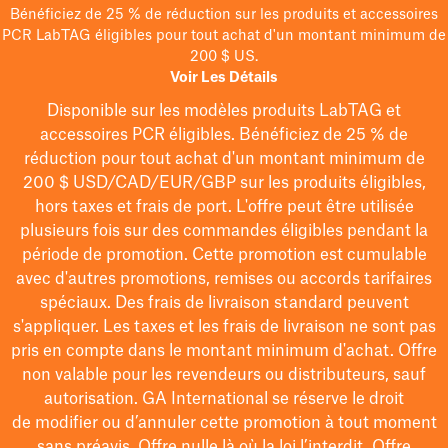
Bénéficiez de 25 % de réduction sur les produits et accessoires
PCR LabTAG éligibles pour tout achat d'un montant minimum de
200 $ US.
Voir Les Détails
Disponible sur les modèles
produits LabTAG
et
accessoires PCR éligibles. Bénéficiez de 25 % de
réduction pour tout achat d'un montant minimum de
200 $
USD/CAD/EUR/GBP
sur les produits éligibles
,
hors taxes et frais de port
. L'offre peut être utilisée
plusieurs fois sur des commandes éligibles pendant la
période de promotion.
Cette promotion est cumulable
avec d'autres promotions, remises ou accords tarifaires
spéciaux.
Des frais de livraison standard peuvent
s'appliquer. Les taxes et les frais de livraison ne sont pas
pris en compte dans le montant minimum d'achat. Offre
non valable pour les revendeurs ou distributeurs, sauf
autorisation. GA International se réserve le droit
de
modifier
ou d’annuler cette promotion à tout moment
sans préavis. Offre nulle là où la loi l’interdit. Offre