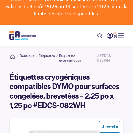
valable du 4 août 2026 au 18 septembre 2026, dans la
limite des stocks disponibles.
0
/
Boutique
/
Étiquettes
/
Étiquettes
/ #EDCS-
cryogéniques
082WH
Étiquettes cryogéniques
compatibles DYMO pour surfaces
congelées, brevetées – 2,25 po x
1,25 po #EDCS-082WH
Breveté