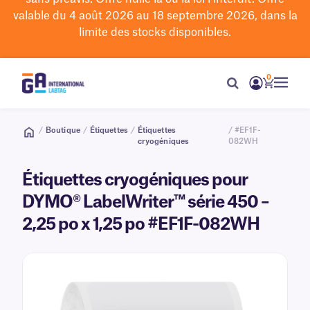
valable du 4 août 2026 au 18 septembre 2026, dans la
limite des stocks disponibles.
0
/
Boutique
/
Étiquettes
/
Étiquettes
/ #EF1F-
cryogéniques
082WH
Étiquettes cryogéniques pour
DYMO® LabelWriter™ série 450 –
2,25 po x 1,25 po #EF1F-082WH