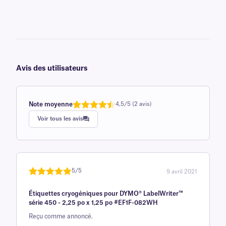
Avis des utilisateurs
Note moyenne
4,5/5 (2 avis)
Note
1
de 4,5
Voir tous les avis
sur 5
basée
sur
avis
client
5/5
9 avril 2021
Noté
une
5
sur
Étiquettes cryogéniques pour DYMO® LabelWriter™
5 sur la
série 450 - 2,25 po x 1,25 po #EF1F-082WH
base d'
Reçu comme annoncé.
évaluation