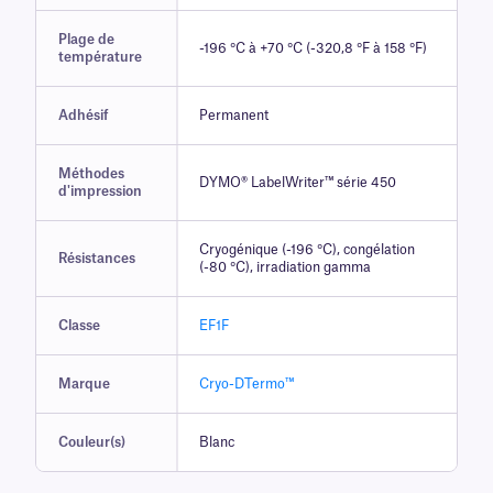
Plage de
-196 °C à +70 °C (-320,8 °F à 158 °F)
température
Adhésif
Permanent
Méthodes
DYMO® LabelWriter™ série 450
d'impression
Cryogénique (-196 °C), congélation
Résistances
(-80 °C), irradiation gamma
Classe
EF1F
Marque
Cryo-DTermo™
Couleur(s)
Blanc