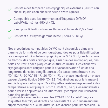
Résiste à des températures cryogéniques extrêmes (-196 °C en
phase liquide et en phase vapeur d'azote liquide)
Compatible avec les imprimantes d'étiquettes DYMO®
LabelWriter séries 450 et 4XL
Idéal pour l'identification des flacons et tubes de 0,5 à 5 ml
Résistant aux rayons gamma (testé jusqu'à 50 KGy)
Nos cryogénique compatibles DYMO sont disponibles dans une
gamme de formats et de configurations, idéales pour l'identification
cryogénique et microtubes cryogénique de 0,5 à 5 ml, des bouchons
de flacons, des boîtes cryogénique, ainsi que des microplaques, des
boîtes de Pétri et des plaques de culture cellulaire. Ces étiquettes
cryogéniques sont conçues pour la cryoconservation à court et à
long terme dans des congélateurs à très basse température (-80
°C/-112 °F, -50 °C/-58 °F, -20 °C/-4 °F), en phase liquide et en phase
vapeur d'azote liquide (-196 °C/-321 °F), ainsi que pour le transport
sur de la glace carbonique. Ces étiquettes résistent également à des
températures allant jusqu'à +70 °C (+158 °F), ce qui les rend idéales
pour diverses applications en laboratoire, y compris leur utilisation
dans des incubateurs.
Imprimables avec les imprimantes DYMO 450 LabelWriter, ces
étiquettes thermiques directes ne nécessitent aucun ruban encreur
supplémentaire ni aucune autre source d'encre pour l'impression. La