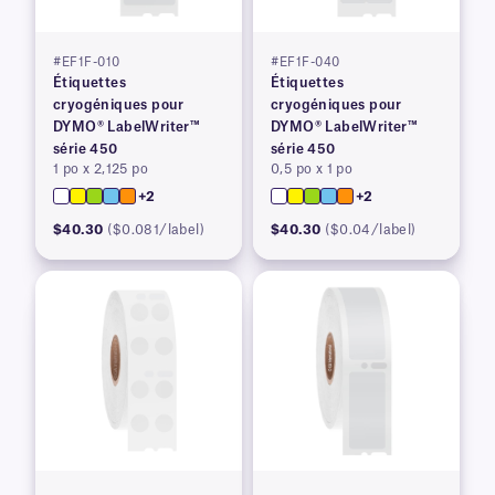
#EF1F-010
#EF1F-040
Étiquettes
Étiquettes
cryogéniques pour
cryogéniques pour
DYMO® LabelWriter™
DYMO® LabelWriter™
série 450
série 450
1 po x 2,125 po
0,5 po x 1 po
+2
+2
$40.30
($0.081/label)
$40.30
($0.04/label)