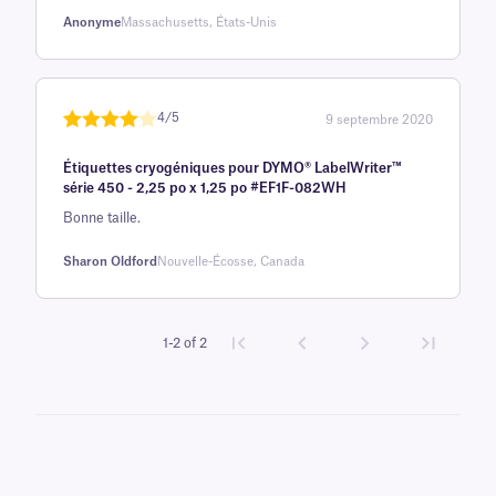
client
Anonyme
Massachusetts, États-Unis
4/5
9 septembre 2020
Note
1
de 4
Étiquettes cryogéniques pour DYMO® LabelWriter™
sur 5
série 450 - 2,25 po x 1,25 po #EF1F-082WH
basée
Bonne taille.
sur
avis
Sharon Oldford
Nouvelle-Écosse, Canada
client
1-2 of 2