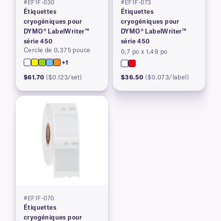
#EF1F-030
#EF1F-073
Étiquettes
Étiquettes
cryogéniques pour
cryogéniques pour
DYMO® LabelWriter™
DYMO® LabelWriter™
série 450
série 450
Cercle de 0,375 pouce
0,7 po x 1,49 po
+1
$61.70
($0.123/set)
$36.50
($0.073/label)
#EF1F-070
Étiquettes
cryogéniques pour