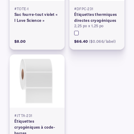
#TOTE-1
#DFPC-231
Sac fourre-tout violet «
Étiquettes thermiques
I Love Science »
directes cryogéniques
2,25 po x 1,25 po
$8.00
$66.40
($0.066/label)
#JTTA-231
Étiquettes
cryogéniques à code-
barres