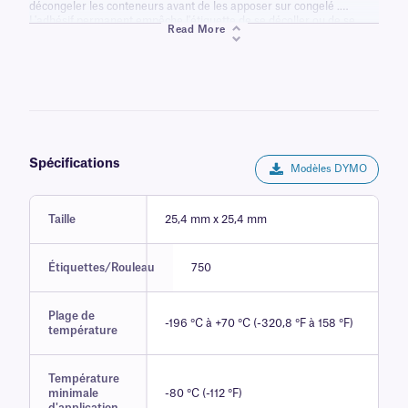
décongeler les conteneurs avant de les apposer sur congelé .
L'adhésif permanent empêche l'étiquette de se décoller ou de se
Read More
déformer au fil du temps dans des conditions d'azote liquide et
résiste à la décongélation ultérieure dans des bains-marie chauffés.
Ces étiquettes à impression thermique directe ne nécessitent pas de
ruban encreur pour l'impression et résistent aux produits chimiques
couramment utilisés en laboratoire, tels que les détergents,
l'éthanol, les solutions désinfectantes et les lingettes désinfectantes
pour surfaces, ce qui les rend idéales pour une utilisation dans les
centres de recherche, les laboratoires cliniques, les biobanques, les
entreprises de biotechnologie et autres.
Spécifications
Modèles DYMO
Taille
25,4 mm x 25,4 mm
Étiquettes/Rouleau
750
Plage de
-196 °C à +70 °C (-320,8 °F à 158 °F)
température
Température
minimale
-80 °C (-112 °F)