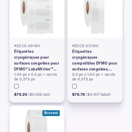
#EDCS-081WH
#EDCS-072WH
Étiquettes
Étiquettes
cryogéniques pour
cryogéniques
surfaces congelées pour
compatibles DYMO pour
DYMO® LabelWriter™
surfaces congelées,
1,04 po x 0,5 po + cercle
0,5 po x 1,04 po + cercle
série 450, brevetées
brevetées
de 0,375 po
de 0,375 po
$79.20
($0.158/set)
$78.70
($0.157/label)
Breveté