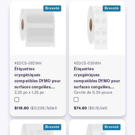
Breveté
Breveté
#EDCS-082WH
#EDCS-030WH
Étiquettes
Étiquettes
cryogéniques
cryogéniques
compatibles DYMO pour
compatibles DYMO pour
surfaces congelées,
surfaces congelées,
2,25 po x 1,25 po
Cercle de 0,35 pouce
brevetées
brevetées
$118.80
($0.238/label)
$74.80
($0.15/set)
Breveté
Breveté