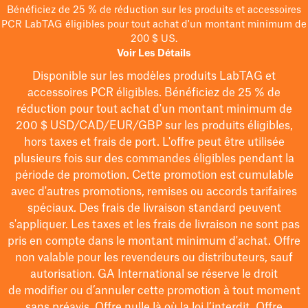
Bénéficiez de 25 % de réduction sur les produits et accessoires
PCR LabTAG éligibles pour tout achat d'un montant minimum de
200 $ US.
Voir Les Détails
Disponible sur les modèles
produits LabTAG
et
accessoires PCR éligibles. Bénéficiez de 25 % de
réduction pour tout achat d'un montant minimum de
200 $
USD/CAD/EUR/GBP
sur les produits éligibles
,
hors taxes et frais de port
. L'offre peut être utilisée
plusieurs fois sur des commandes éligibles pendant la
période de promotion.
Cette promotion est cumulable
avec d'autres promotions, remises ou accords tarifaires
spéciaux.
Des frais de livraison standard peuvent
s'appliquer. Les taxes et les frais de livraison ne sont pas
pris en compte dans le montant minimum d'achat. Offre
non valable pour les revendeurs ou distributeurs, sauf
autorisation. GA International se réserve le droit
de
modifier
ou d’annuler cette promotion à tout moment
sans préavis. Offre nulle là où la loi l’interdit. Offre