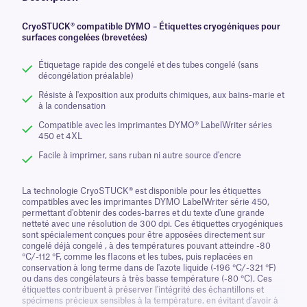
CryoSTUCK® compatible DYMO – Étiquettes cryogéniques pour
surfaces congelées (brevetées)
Étiquetage rapide des congelé et des tubes congelé (sans
décongélation préalable)
Résiste à l'exposition aux produits chimiques, aux bains-marie et
à la condensation
Compatible avec les imprimantes DYMO® LabelWriter séries
450 et 4XL
Facile à imprimer, sans ruban ni autre source d'encre
La technologie CryoSTUCK® est disponible pour les étiquettes
compatibles avec les imprimantes DYMO LabelWriter série 450,
permettant d'obtenir des codes-barres et du texte d'une grande
netteté avec une résolution de 300 dpi. Ces étiquettes cryogéniques
sont spécialement conçues pour être apposées directement sur
congelé déjà congelé , à des températures pouvant atteindre -80
°C/-112 °F, comme les flacons et les tubes, puis replacées en
conservation à long terme dans de l'azote liquide (-196 °C/-321 °F)
ou dans des congélateurs à très basse température (-80 °C). Ces
étiquettes contribuent à préserver l'intégrité des échantillons et
spécimens précieux sensibles à la température, en évitant d'avoir à