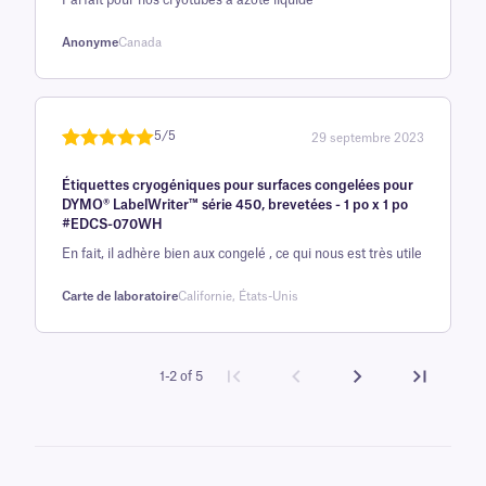
Parfait pour nos cryotubes à azote liquide
client
Anonyme
Canada
5/5
29 septembre 2023
Noté
une
5
sur
Étiquettes cryogéniques pour surfaces congelées pour
5 sur la
DYMO® LabelWriter™ série 450, brevetées - 1 po x 1 po
base d'
#EDCS-070WH
évaluation
En fait, il adhère bien aux congelé , ce qui nous est très utile
client
Carte de laboratoire
Californie, États-Unis
1-2 of 5