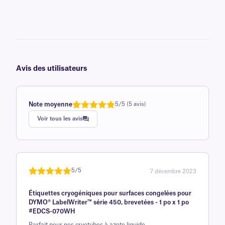
Avis des utilisateurs
Note moyenne
5/5 (5 avis)
Note
1
de 5,0
Voir tous les avis
sur 5
basée sur
avis client
5/5
7 décembre 2023
Noté
une
5
sur
Étiquettes cryogéniques pour surfaces congelées pour
5 sur la
DYMO® LabelWriter™ série 450, brevetées - 1 po x 1 po
base d'
#EDCS-070WH
évaluation