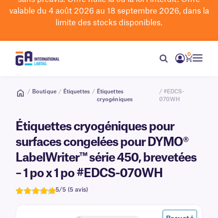
valable du 4 août 2026 au 18 septembre 2026, dans la
limite des stocks disponibles.
0
/
Boutique
/
Étiquettes
/
Étiquettes
/ #EDCS-
cryogéniques
070WH
Étiquettes cryogéniques pour
surfaces congelées pour DYMO®
LabelWriter™ série 450, brevetées
– 1 po x 1 po #EDCS-070WH
5/5 (5 avis)
Note
5
de 5,0
sur 5