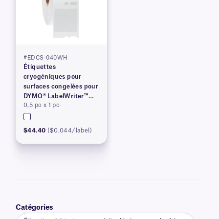
#EDCS-040WH
Étiquettes
cryogéniques pour
surfaces congelées pour
DYMO® LabelWriter™
0,5 po x 1 po
série 450, brevetées
$44.40
($0.044/label)
Catégories