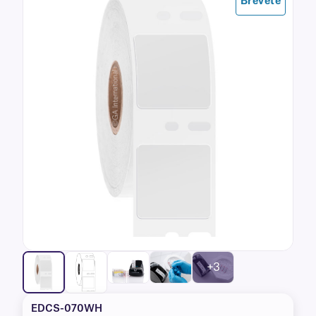
Breveté
basée sur
évaluations
de clients
+3
EDCS-070WH