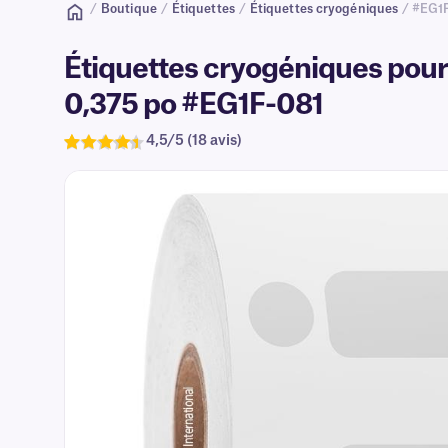
/
Boutique
/
Étiquettes
/
Étiquettes cryogéniques
/ #EG1
Étiquettes cryogéniques pour 
0,375 po #EG1F-081
4,5/5 (18 avis)
Note
18
de 4,5
sur 5
basée
sur
avis
clients