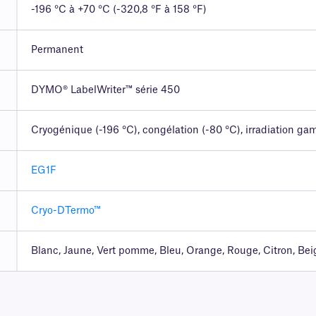
-196 °C à +70 °C (-320,8 °F à 158 °F)
Permanent
DYMO® LabelWriter™ série 450
Cryogénique (-196 °C), congélation (-80 °C), irradiation g
EG1F
Cryo-DTermo™
Blanc, Jaune, Vert pomme, Bleu, Orange, Rouge, Citron, Beig