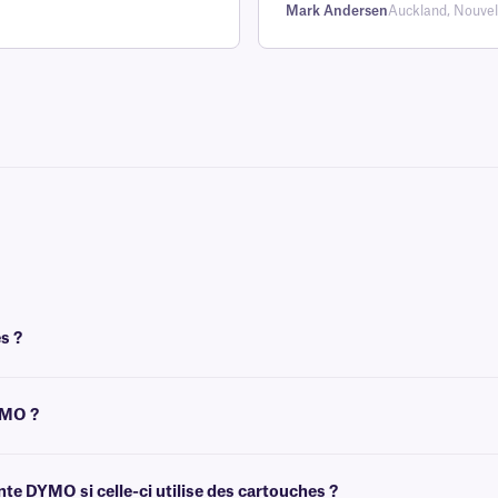
Mark Andersen
Auckland, Nouvel
s ?
rimer. Il s'agit d'une catégorie
d'étiquettes thermiques directes
, sur lesque
YMO ?
nctionner avec les imprimantes DYMO LabelWriter. Pour plus d'informations sur
e DYMO si celle-ci utilise des cartouches ?