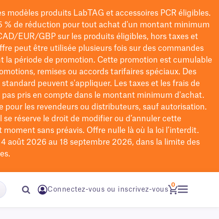
les modèles
produits LabTAG
et accessoires PCR éligibles.
5 % de réduction pour tout achat d'un montant minimum
CAD/EUR/GBP
sur les produits éligibles
, hors taxes et
offre peut être utilisée plusieurs fois sur des commandes
t la période de promotion.
Cette promotion est cumulable
omotions, remises ou accords tarifaires spéciaux.
Des
n standard peuvent s'appliquer. Les taxes et les frais de
nt pas pris en compte dans le montant minimum d'achat.
e pour les revendeurs ou distributeurs, sauf autorisation.
 se réserve le droit de
modifier
ou d’annuler cette
moment sans préavis. Offre nulle là où la loi l’interdit.
u 4 août 2026 au 18 septembre 2026, dans la limite des
es.
0
Connectez-vous ou inscrivez-vous