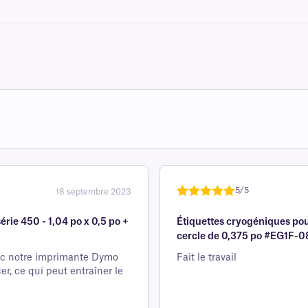
5/5
18 septembre 2023
Noté
une
5
sur
ie 450 - 1,04 po x 0,5 po +
Étiquettes cryogéniques pou
5 sur la
cercle de 0,375 po #EG1F-0
base d'
évaluation
ec notre imprimante Dymo
Fait le travail
er, ce qui peut entraîner le
client