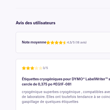
Avis des utilisateurs
Note moyenne
4,5/5 (18 avis)
Note
1
de 4,5
sur 5
basée
sur
avis
3/5
client
Note
1
Étiquettes cryogéniques pour DYMO® LabelWriter™ sér
de 3
cercle de 0,375 po #EG1F-081
sur 5
basée
cryogénique superbes cryogénique , compatibles av
de laboratoire. Elles ont toutefois tendance à se coinc
sur
gaspillage de quelques étiquettes
avis
client