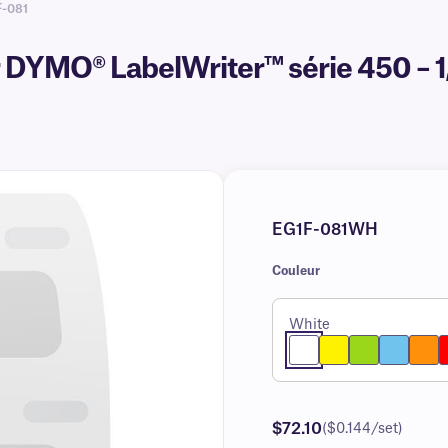
F-081
DYMO® LabelWriter™ série 450 – 1,
EG1F-081WH
Couleur
White
$72.10
($0.144/set)