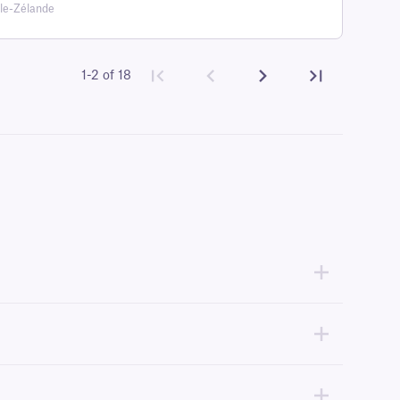
le-Zélande
1-2 of 18
lles l'impression s'effectue simplement en appliquant de la chaleur à
 nos solutions compatibles avec DYMO, cliquez
ici
.