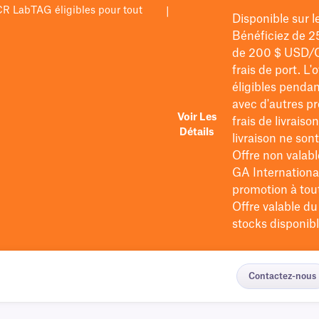
PCR LabTAG éligibles pour tout
|
Disponible sur 
Bénéficiez de 2
de 200 $
USD/
frais de port
. L'
éligibles pendan
avec d'autres pr
Voir Les
frais de livraiso
Détails
livraison ne so
Offre non valabl
GA International
promotion à tout 
Offre valable d
stocks disponibl
Contactez-nous