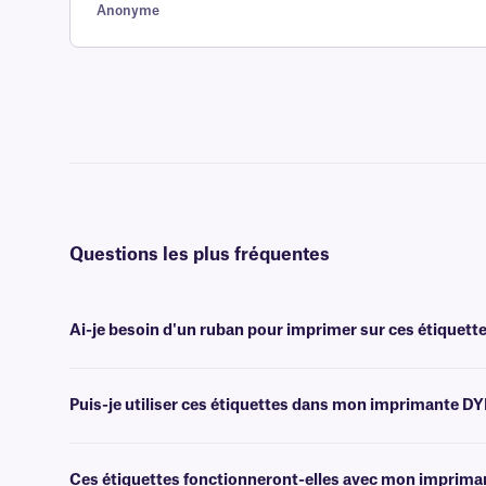
Anonyme
Questions les plus fréquentes
Ai-je besoin d'un ruban pour imprimer sur ces étiquette
Non, les étiquettes Cryo DTermo ne nécessitent pas de ruban pour imp
la surface de l'étiquette à l'aide d'une tête d'impression chauffée.
Puis-je utiliser ces étiquettes dans mon imprimante D
Oui, les étiquettes Cryo DTermo sont spécialement conçues pour fo
.
Ces étiquettes fonctionneront-elles avec mon imprimant