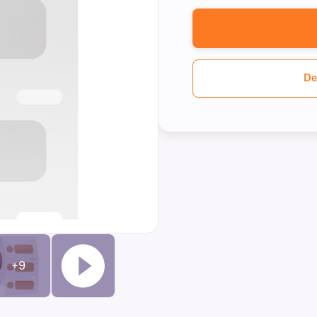
De
+9