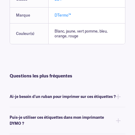
Marque
DTermo™
Blanc, jaune, vert pomme, bleu,
Couleur(s)
orange, rouge
Questions les plus fréquentes
Ai-je besoin d'un ruban pour imprimer sur ces étiquettes ?
Non, les étiquettes DTermo™ ne nécessitent pas de ruban pour être
imprimées. Il s'agit d'une catégorie
d'étiquettes thermiques directes
,
Puis-je utiliser ces étiquettes dans mon imprimante
sur lesquelles l'impression s'effectue simplement en appliquant de la
DYMO ?
chaleur à la surface de l'étiquette à l'aide d'une tête d'impression
chauffée.