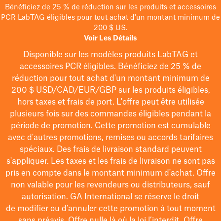
Bénéficiez de 25 % de réduction sur les produits et accessoires
PCR LabTAG éligibles pour tout achat d'un montant minimum de
200 $ US.
Voir Les Détails
Disponible sur les modèles
produits LabTAG
et
accessoires PCR éligibles. Bénéficiez de 25 % de
réduction pour tout achat d'un montant minimum de
200 $
USD/CAD/EUR/GBP
sur les produits éligibles
,
hors taxes et frais de port
. L'offre peut être utilisée
plusieurs fois sur des commandes éligibles pendant la
période de promotion.
Cette promotion est cumulable
avec d'autres promotions, remises ou accords tarifaires
spéciaux.
Des frais de livraison standard peuvent
s'appliquer. Les taxes et les frais de livraison ne sont pas
pris en compte dans le montant minimum d'achat. Offre
non valable pour les revendeurs ou distributeurs, sauf
autorisation. GA International se réserve le droit
de
modifier
ou d’annuler cette promotion à tout moment
sans préavis. Offre nulle là où la loi l’interdit. Offre