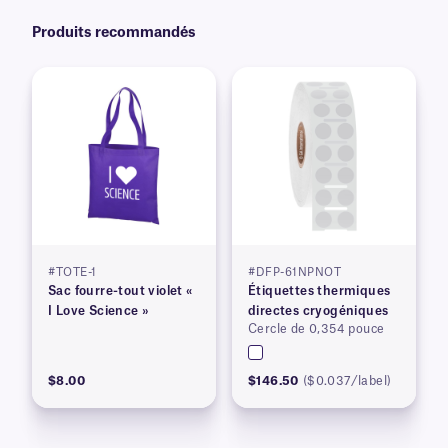
Produits recommandés
#TOTE-1
#DFP-61NPNOT
Sac fourre-tout violet «
Étiquettes thermiques
I Love Science »
directes cryogéniques
Cercle de 0,354 pouce
$8.00
$146.50
($0.037/label)