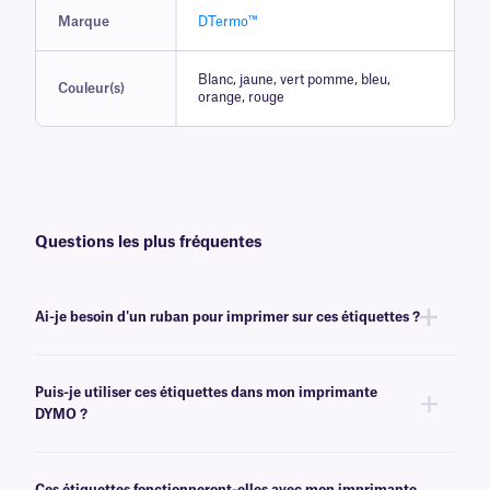
Marque
DTermo™
Blanc, jaune, vert pomme, bleu,
Couleur(s)
orange, rouge
Questions les plus fréquentes
Ai-je besoin d'un ruban pour imprimer sur ces étiquettes ?
Non, les étiquettes DTermo™ ne nécessitent pas de ruban pour être
imprimées. Il s'agit d'une catégorie
d'étiquettes thermiques directes
,
Puis-je utiliser ces étiquettes dans mon imprimante
sur lesquelles l'impression s'effectue simplement en appliquant de la
DYMO ?
chaleur à la surface de l'étiquette à l'aide d'une tête d'impression
chauffée.
Oui, les étiquettes DTermo sont spécialement conçues pour fonctionner
avec les imprimantes DYMO LabelWriter. Pour plus d'informations sur