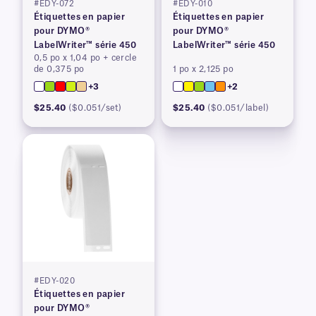
#EDY-072
#EDY-010
Étiquettes en papier
Étiquettes en papier
pour DYMO®
pour DYMO®
LabelWriter™ série 450
LabelWriter™ série 450
0,5 po x 1,04 po + cercle
de 0,375 po
1 po x 2,125 po
+3
+2
$25.40
($0.051/set)
$25.40
($0.051/label)
#EDY-020
Étiquettes en papier
pour DYMO®