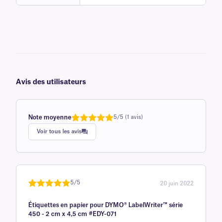
Avis des utilisateurs
Note moyenne
5/5 (1 avis)
Note
1
de 5,0
Voir tous les avis
sur 5
basée sur
avis client
5/5
20 juin 2022
Noté
une
5
sur
Étiquettes en papier pour DYMO® LabelWriter™ série
5 sur la
450 - 2 cm x 4,5 cm #EDY-071
base d'