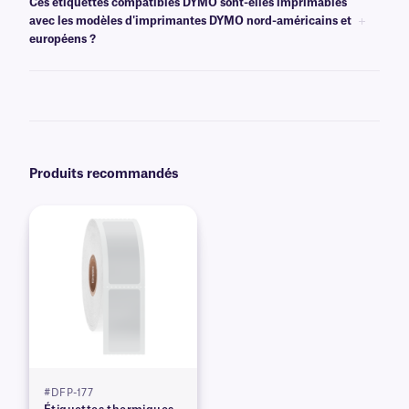
Ces étiquettes compatibles DYMO sont-elles imprimables
sur le
site Web de DYMO
. Des logiciels et pilotes pour PC ou Mac sont
avec les modèles d'imprimantes DYMO nord-américains et
disponibles au téléchargement.
européens ?
Oui, nos étiquettes compatibles DYMO peuvent être imprimées avec les
modèles nord-américains ou européens des imprimantes DYMO 450,
450 Turbo et 4 XL. Cependant, nos étiquettes ne sont pas compatibles
avec les imprimantes DYMO de la série 550.
Produits recommandés
#DFP-177