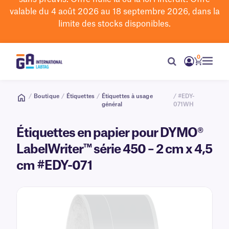
valable du 4 août 2026 au 18 septembre 2026, dans la
limite des stocks disponibles.
0
/
Boutique
/
Étiquettes
/
Étiquettes à usage
/ #EDY-
général
071WH
Étiquettes en papier pour DYMO®
LabelWriter™ série 450 – 2 cm x 4,5
cm #EDY-071