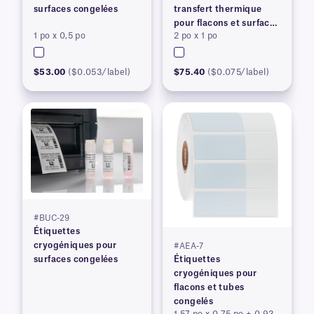
surfaces congelées
transfert thermique
pour flacons et surfaces
1 po x 0,5 po
2 po x 1 po
congelés
$53.00
($0.053/label)
$75.40
($0.075/label)
#BUC-29
Étiquettes
cryogéniques pour
#AEA-7
surfaces congelées
Étiquettes
cryogéniques pour
flacons et tubes
congelés