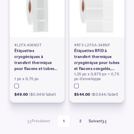
#L2FX-406NOT
#RF3-L2FSA-348NP
Étiquettes
Étiquettes RFID à
cryogéniques à
transfert thermique
transfert thermique
cryogénique pour tubes
pour flacons et tubes
et flacons congelés,
1,25 po x 0,875 po + 0,75
congelés
brevetées
1 po x 0,75 po
po d'enveloppe
$49.00
($0.049/label)
$544.00
($0.544/label)
Précédent
1
2
Suivant