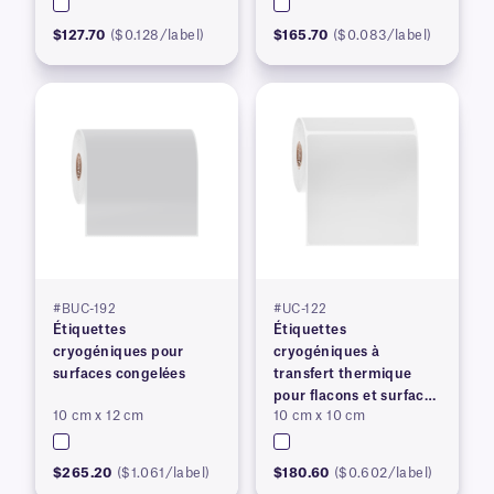
$127.70
($0.128/label)
$165.70
($0.083/label)
#BUC-192
#UC-122
Étiquettes
Étiquettes
cryogéniques pour
cryogéniques à
surfaces congelées
transfert thermique
pour flacons et surfaces
10 cm x 12 cm
10 cm x 10 cm
congelés
$265.20
($1.061/label)
$180.60
($0.602/label)