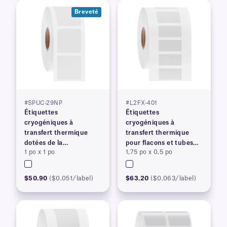
Breveté
#SPUC-29NP
#L2FX-401
Étiquettes
Étiquettes
cryogéniques à
cryogéniques à
transfert thermique
transfert thermique
dotées de la
pour flacons et tubes
1 po x 1 po
1,75 po x 0,5 po
technologie SimPEEL™
congelés
pour surfaces
congelées (BREVETÉ)
$50.90
($0.051/label)
$63.20
($0.063/label)