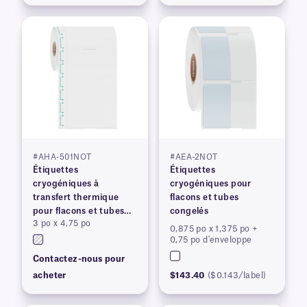
#AHA-501NOT
#AEA-2NOT
Étiquettes
Étiquettes
cryogéniques à
cryogéniques pour
transfert thermique
flacons et tubes
pour flacons et tubes
congelés
3 po x 4,75 po
congelés
0,875 po x 1,375 po +
0,75 po d'enveloppe
Contactez-nous pour
acheter
$143.40
($0.143/label)