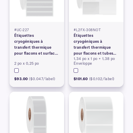
#UC-227
#L2FX-308NOT
Étiquettes
Étiquettes
cryogéniques à
cryogéniques à
transfert thermique
transfert thermique
pour flacons et surfaces
pour flacons et tubes
1,34 po x 1 po + 1,38 po
congelés
congelés
2 po x 0,25 po
Enveloppe
$93.00
($0.047/label)
$101.60
($0.102/label)