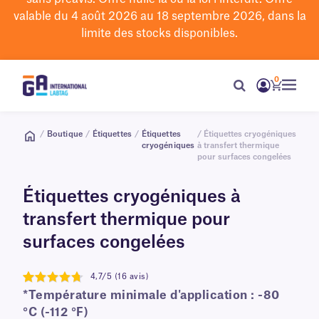
valable du 4 août 2026 au 18 septembre 2026, dans la
limite des stocks disponibles.
0
/
Boutique
/
Étiquettes
/
Étiquettes
/ Étiquettes cryogéniques
cryogéniques
à transfert thermique
pour surfaces congelées
Étiquettes cryogéniques à
transfert thermique pour
surfaces congelées
4,7/5 (16 avis)
4.7
*Température minimale d'application : -80
°C (-112 °F)