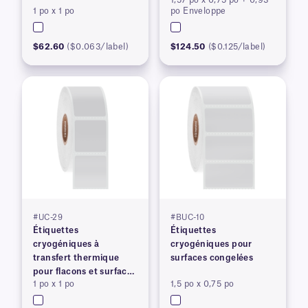
1,57 po x 0,75 po + 0,93
1 po x 1 po
po Enveloppe
$62.60
($0.063/label)
$124.50
($0.125/label)
#UC-29
#BUC-10
Étiquettes
Étiquettes
cryogéniques à
cryogéniques pour
transfert thermique
surfaces congelées
pour flacons et surfaces
1 po x 1 po
1,5 po x 0,75 po
congelés