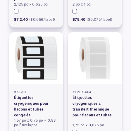
2,125 po x 0,625 po
2 po x 1 po
congelés
congelées (BREVETÉ)
$112.40
($0.056/label)
$75.40
($0.075/label)
#AEA-1
#L2FX-404
Étiquettes
Étiquettes
cryogéniques pour
cryogéniques à
flacons et tubes
transfert thermique
congelés
pour flacons et tubes
1,57 po x 0,75 po + 0,93
congelés
po Enveloppe
1,75 po x 0,875 po