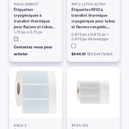
#AHA-268NOT
#RF3-L2FSA-327NP
Étiquettes
Étiquettes RFID à
cryogéniques à
transfert thermique
transfert thermique
cryogénique pour tubes
pour flacons et tubes
et flacons congelés,
1,75 po x 0,75 po
congelés
brevetées
0,875 po x 0,875 po +
0,875 po d'enveloppe
Contactez-nous pour
acheter
$544.10
($0.544/label)
#AEA-3
#FSA-332