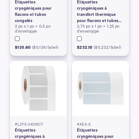
Étiquettes
Étiquettes
cryogéniques pour
cryogéniques à
flacons et tubes
transfert thermique
congelés
pour flacons et tubes
2 po x 1 po + 0,5 po
2,75 po x 1 po + 1,25 po
congelés
d'enveloppe
d'enveloppe
$135.60
($0.136/label)
$232.10
($0.232/label)
#L2FX-345NOT
#AEA-6
Étiquettes
Étiquettes
cryogéniques à
cryogéniques pour