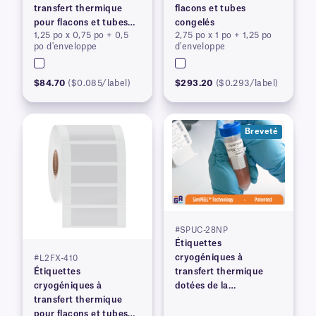
transfert thermique
flacons et tubes
pour flacons et tubes
congelés
1,25 po x 0,75 po + 0,5
2,75 po x 1 po + 1,25 po
congelés
po d'enveloppe
d'enveloppe
$84.70
($0.085/label)
$293.20
($0.293/label)
Breveté
#SPUC-28NP
Étiquettes
cryogéniques à
#L2FX-410
Étiquettes
transfert thermique
cryogéniques à
dotées de la
transfert thermique
technologie SimPEEL™
pour flacons et tubes
pour surfaces