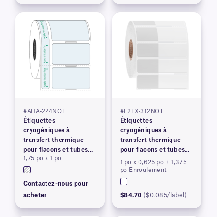
#AHA-224NOT
#L2FX-312NOT
Étiquettes
Étiquettes
cryogéniques à
cryogéniques à
transfert thermique
transfert thermique
pour flacons et tubes
pour flacons et tubes
1,75 po x 1 po
congelés
congelés
1 po x 0,625 po + 1,375
po Enroulement
Contactez-nous pour
acheter
$84.70
($0.085/label)