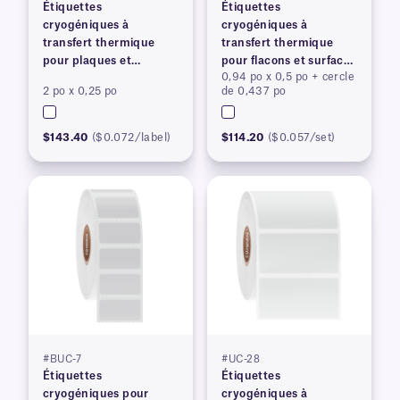
Étiquettes
Étiquettes
cryogéniques à
cryogéniques à
transfert thermique
transfert thermique
pour plaques et
pour flacons et surfaces
0,94 po x 0,5 po + cercle
conteneurs congelés
congelés
2 po x 0,25 po
de 0,437 po
$143.40
($0.072/label)
$114.20
($0.057/set)
#BUC-7
#UC-28
Étiquettes
Étiquettes
cryogéniques pour
cryogéniques à