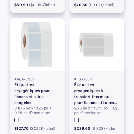
$50.90
($0.051/label)
$70.50
($0.071/label)
#AEA-5NOT
#FSA-334
Étiquettes
Étiquettes
cryogéniques pour
cryogéniques à
flacons et tubes
transfert thermique
congelés
pour flacons et tubes
0,875 po x 1,125 po +
2,75 po x 1,1875 po + 1,25
congelés
0,75 po d'enveloppe
po d'enveloppe
$127.70
($0.128/label)
$286.60
($0.287/label)