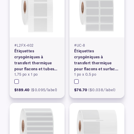
#L2FX-402
#UC-8
Étiquettes
Étiquettes
cryogéniques à
cryogéniques à
transfert thermique
transfert thermique
pour flacons et tubes
pour flacons et surfaces
1,75 po x 1 po
1 po x 0,5 po
congelés
congelés
$189.40
($0.095/label)
$76.70
($0.038/label)