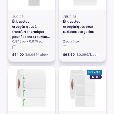
#UC-98
#BUC-28
Étiquettes
Étiquettes
cryogéniques à
cryogéniques pour
transfert thermique
surfaces congelées
pour flacons et surfaces
0,875 po x 0,875 po
2 po x 1 po
congelés
$44.00
($0.044/label)
$98.60
($0.099/label)
Breveté
RFID