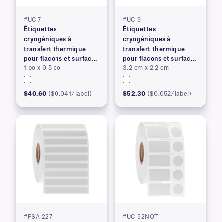
#UC-7
#UC-9
Étiquettes
Étiquettes
cryogéniques à
cryogéniques à
transfert thermique
transfert thermique
pour flacons et surfaces
pour flacons et surfaces
1 po x 0,5 po
3,2 cm x 2,2 cm
congelés
congelés
$40.60
($0.041/label)
$52.30
($0.052/label)
#FSA-227
#UC-52NOT