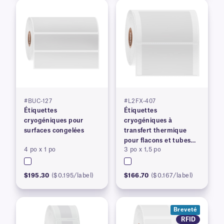
#BUC-127
#L2FX-407
Étiquettes
Étiquettes
cryogéniques pour
cryogéniques à
surfaces congelées
transfert thermique
pour flacons et tubes
4 po x 1 po
3 po x 1,5 po
congelés
$195.30
($0.195/label)
$166.70
($0.167/label)
Breveté
RFID