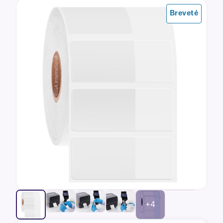
Breveté
+4