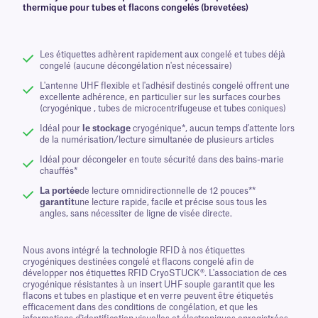
thermique pour tubes et flacons congelés (brevetées)
Les étiquettes adhèrent rapidement aux congelé et tubes déjà
congelé (aucune décongélation n'est nécessaire)
L'antenne UHF flexible et l'adhésif destinés congelé offrent une
excellente adhérence, en particulier sur les surfaces courbes
(cryogénique , tubes de microcentrifugeuse et tubes coniques)
Idéal pour
le stockage
cryogénique*, aucun temps d'attente lors
de la numérisation/lecture simultanée de plusieurs articles
Idéal pour décongeler en toute sécurité dans des bains-marie
chauffés*
La portée
de lecture omnidirectionnelle de 12 pouces**
garantit
une lecture rapide, facile et précise sous tous les
angles, sans nécessiter de ligne de visée directe.
Nous avons intégré la technologie RFID à nos étiquettes
cryogéniques destinées congelé et flacons congelé afin de
développer nos étiquettes RFID CryoSTUCK®. L'association de ces
cryogénique résistantes à un insert UHF souple garantit que les
flacons et tubes en plastique et en verre peuvent être étiquetés
efficacement dans des conditions de congélation, et que les