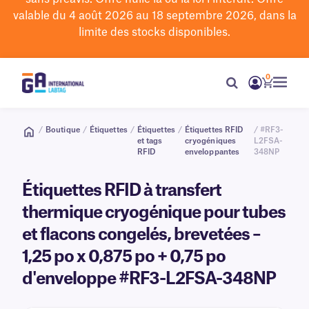
valable du 4 août 2026 au 18 septembre 2026, dans la
limite des stocks disponibles.
0
/
Boutique
/
Étiquettes
/
Étiquettes
/
Étiquettes RFID
/ #RF3-
et tags
cryogéniques
L2FSA-
RFID
enveloppantes
348NP
Étiquettes RFID à transfert
thermique cryogénique pour tubes
et flacons congelés, brevetées –
1,25 po x 0,875 po + 0,75 po
d'enveloppe #RF3-L2FSA-348NP