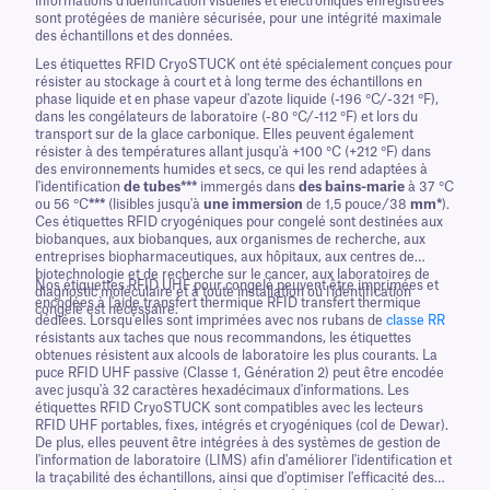
informations d'identification visuelles et électroniques enregistrées
sont protégées de manière sécurisée, pour une intégrité maximale
des échantillons et des données.
Les étiquettes RFID CryoSTUCK ont été spécialement conçues pour
résister au stockage à court et à long terme des échantillons en
phase liquide et en phase vapeur d'azote liquide (-196 °C/-321 °F),
dans les congélateurs de laboratoire (-80 °C/-112 °F) et lors du
transport sur de la glace carbonique. Elles peuvent également
résister à des températures allant jusqu'à +100 °C (+212 °F) dans
des environnements humides et secs, ce qui les rend adaptées à
l'identification
de tubes***
immergés dans
des bains-marie
à 37 °C
ou 56 °C
***
(lisibles jusqu'à
une immersion
de 1,5 pouce/38
mm*
).
Ces étiquettes RFID cryogéniques pour congelé sont destinées aux
biobanques, aux biobanques, aux organismes de recherche, aux
entreprises biopharmaceutiques, aux hôpitaux, aux centres de
biotechnologie et de recherche sur le cancer, aux laboratoires de
Nos étiquettes RFID UHF pour congelé peuvent être imprimées et
diagnostic moléculaire et à toute installation où l'identification
encodées à l'aide transfert thermique RFID transfert thermique
congelé est nécessaire.
dédiées. Lorsqu'elles sont imprimées avec nos rubans de
classe RR
résistants aux taches que nous recommandons, les étiquettes
obtenues résistent aux alcools de laboratoire les plus courants. La
puce RFID UHF passive (Classe 1, Génération 2) peut être encodée
avec jusqu'à 32 caractères hexadécimaux d'informations. Les
étiquettes RFID CryoSTUCK sont compatibles avec les lecteurs
RFID UHF portables, fixes, intégrés et cryogéniques (col de Dewar).
De plus, elles peuvent être intégrées à des systèmes de gestion de
l'information de laboratoire (LIMS) afin d'améliorer l'identification et
la traçabilité des échantillons, ainsi que d'optimiser l'efficacité des