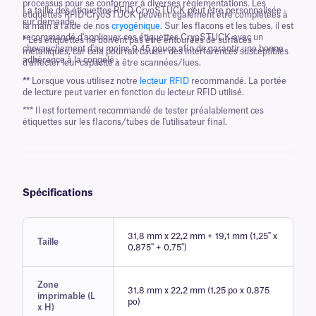
processus pour se conformer à diverses réglementations. Les
La taille des étiquettes RFID CryoSTUCK peut être personnalisée
étiquettes RFID CryoSTUCK peuvent également être complétées à
sur demande.
la main à l'aide de nos
cryogénique
. Sur les flacons et les tubes, il est
recommandé d'appliquer ces étiquettes CryoSTUCK avec un
*
Les étiquettes ne doivent pas être entourées de surfaces
chevauchement d'au moins 0,45 pouce afin de garantir une bonne
métalliques, car cela pourrait causer des interférences susceptibles
adhérence à la congelé .
d'affecter leur capacité à être scannées/lues.
**
Lorsque vous utilisez notre
lecteur RFID
recommandé. La portée
de lecture peut varier en fonction du lecteur RFID utilisé.
*** Il est fortement recommandé de tester préalablement ces
étiquettes sur les flacons/tubes de l'utilisateur final.
Spécifications
31,8 mm x 22,2 mm + 19,1 mm (1,25" x
Taille
0,875" + 0,75")
Zone
31,8 mm x 22,2 mm (1,25 po x 0,875
imprimable (L
po)
x H)