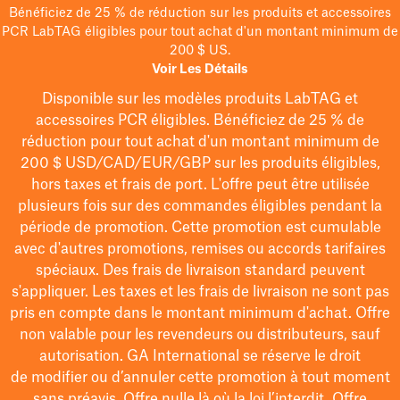
Bénéficiez de 25 % de réduction sur les produits et accessoires
PCR LabTAG éligibles pour tout achat d'un montant minimum de
200 $ US.
Voir Les Détails
Disponible sur les modèles
produits LabTAG
et
accessoires PCR éligibles. Bénéficiez de 25 % de
réduction pour tout achat d'un montant minimum de
200 $
USD/CAD/EUR/GBP
sur les produits éligibles
,
hors taxes et frais de port
. L'offre peut être utilisée
plusieurs fois sur des commandes éligibles pendant la
période de promotion.
Cette promotion est cumulable
avec d'autres promotions, remises ou accords tarifaires
spéciaux.
Des frais de livraison standard peuvent
s'appliquer. Les taxes et les frais de livraison ne sont pas
pris en compte dans le montant minimum d'achat. Offre
non valable pour les revendeurs ou distributeurs, sauf
autorisation. GA International se réserve le droit
de
modifier
ou d’annuler cette promotion à tout moment
sans préavis. Offre nulle là où la loi l’interdit. Offre