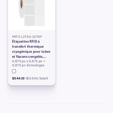
#RF3-L2FSA-327NP
Étiquettes RFID à
transfert thermique
cryogénique pour tubes
et flacons congelés,
0,875 po x 0,875 po +
brevetées
0,875 po d'enveloppe
$544.10
($0.544/label)