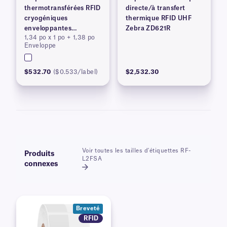
thermotransférées RFID
directe/à transfert
cryogéniques
thermique RFID UHF
enveloppantes
Zebra ZD621R
1,34 po x 1 po + 1,38 po
(brevetées)
Enveloppe
$532.70
($0.533/label)
$2,532.30
Voir toutes les tailles d'étiquettes RF-
Produits
L2FSA
connexes
Breveté
RFID