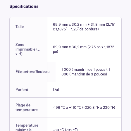
Spécifications
69,9 mm x 30,2 mm + 31,8 mm (2,75"
Taille
x 1,1875" + 1,25" de bordure)
Zone
69,9 mm x 30,2 mm (2,75 po x 1,1875
imprimable (L
po)
x H)
1 000 ( mandrin de 1 pouce), 1
Étiquettes/Rouleau
000 ( mandrin de 3 pouces)
Perforé
Oui
Plage de
-196 °C à +110 °C (-320,8 °F à 230 °F)
température
Température
minimale
-80 °C (-112 °F)