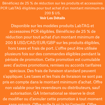
Bénéficiez de 25 % de réduction sur les produits et accessoires
PCR LabTAG éligibles pour tout achat d'un montant minimum de
200 $ US.
Voir Les Détails
Disponible sur les modèles
produits LabTAG
et
accessoires PCR éligibles. Bénéficiez de 25 % de
réduction pour tout achat d'un montant minimum de
200 $
USD/CAD/EUR/GBP
sur les produits éligibles
,
hors taxes et frais de port
. L'offre peut être utilisée
plusieurs fois sur des commandes éligibles pendant la
période de promotion.
Cette promotion est cumulable
avec d'autres promotions, remises ou accords tarifaires
spéciaux.
Des frais de livraison standard peuvent
s'appliquer. Les taxes et les frais de livraison ne sont pas
pris en compte dans le montant minimum d'achat. Offre
non valable pour les revendeurs ou distributeurs, sauf
autorisation. GA International se réserve le droit
de
modifier
ou d’annuler cette promotion à tout moment
sans préavis. Offre nulle là où la loi l’interdit. Offre