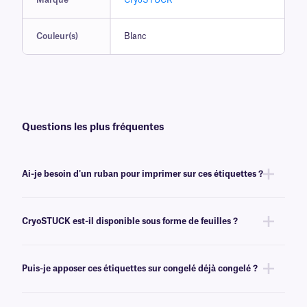
Marque
CryoSTUCK®
Couleur(s)
Blanc
Questions les plus fréquentes
Ai-je besoin d'un ruban pour imprimer sur ces étiquettes ?
Oui, les étiquettes thermiques CryoSTUCK® nécessitent un transfert
thermique pour obtenir une impression correcte. Ces cryogénique
CryoSTUCK est-il disponible sous forme de feuilles ?
nécessitent un
ruban
de même largeur ou plus large.
Oui, nos étiquettes CryoSTUCK uniques sont désormais disponibles
sous forme de feuilles, pour une impression avec des imprimantes laser.
Puis-je apposer ces étiquettes sur congelé déjà congelé ?
Pour nos étiquettes Laser CryoSTUCK, cliquez
ici
.
Oui, les étiquettes CryoSTUCK ont été spécialement conçues pour