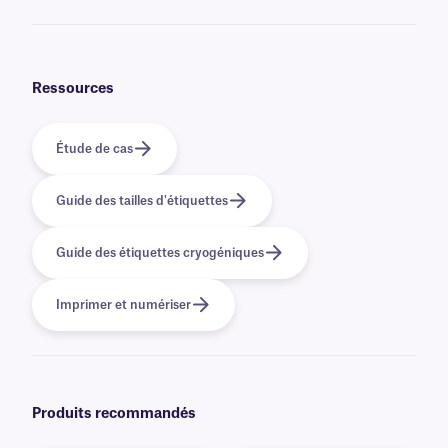
sur une étiquette existante, agissant comme un laminé pour la renforcer.
Pour une adhérence optimale, éliminez tout givre visible à l'aide d'une
lingette jetable propre et non pelucheuse (par exemple : KimWipe™).
Appliquez d'abord le bord de l'étiquette et appuyez fermement pour la
fixer, en évitant tout contact excessif avec l'adhésif. Si vous utilisez une
Ressources
étiquette CryoSTUCK enveloppante, appliquez d'abord la zone
imprimable. Appuyez ensuite fermement sur l'étiquette pour la maintenir
en place sur toute la circonférence des flacons. Nos étiquettes
CryoSTUCK® transfert thermique nécessitent un chevauchement d'au
Étude de cas
moins 0,25 pouce pour garantir une adhérence sûre sur congelé et tubes
congelé .
Guide des tailles d'étiquettes
Guide des étiquettes cryogéniques
Imprimer et numériser
Produits recommandés