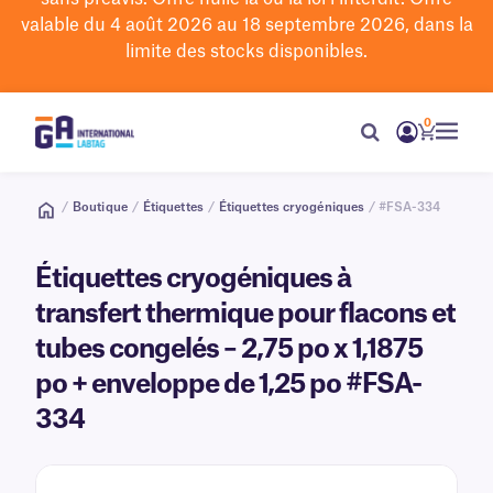
valable du 4 août 2026 au 18 septembre 2026, dans la
limite des stocks disponibles.
0
/
Boutique
/
Étiquettes
/
Étiquettes cryogéniques
/ #FSA-334
Étiquettes cryogéniques à
transfert thermique pour flacons et
tubes congelés – 2,75 po x 1,1875
po + enveloppe de 1,25 po #FSA-
334