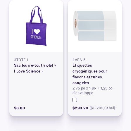
#TOTE-1
#AEA-6
Sac fourre-tout violet «
Étiquettes
I Love Science »
cryogéniques pour
flacons et tubes
congelés
2,75 po x 1 po + 1,25 po
d'enveloppe
$8.00
$293.20
($0.293/label)