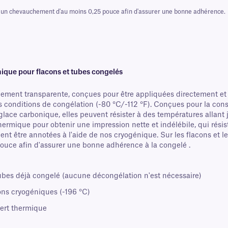
 un chevauchement d'au moins 0,25 pouce afin d'assurer une bonne adhérence.
ique pour flacons et tubes congelés
ement transparente, conçues pour être appliquées directement et
des conditions de congélation (-80 °C/-112 °F). Conçues pour la con
n glace carbonique, elles peuvent résister à des températures allant
ermique pour obtenir une impression nette et indélébile, qui rési
ent être annotées à l'aide de nos cryogénique. Sur les flacons et l
ce afin d'assurer une bonne adhérence à la congelé .
ubes déjà congelé (aucune décongélation n'est nécessaire)
ons cryogéniques (-196 °C)
fert thermique