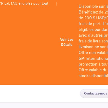
PCR LabTAG éligibles pour tout
|
Disponible sur 
Bénéficiez de 2
de 200 $
USD/
frais de port
. L'
éligibles pendan
avec d'autres pr
Voir Les
frais de livraiso
Détails
livraison ne so
Offre non valabl
GA International
promotion à tout 
Offre valable d
stocks disponibl
Contactez-nous