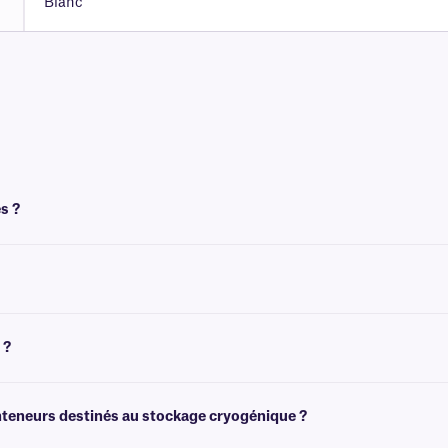
Blanc
s ?
t thermique pour obtenir une impression correcte. Ces cryogénique nécessitent
sous forme de feuilles, pour une impression avec des imprimantes laser. Pour 
 ?
tiquetage congelé et de tubes déjà congelé . Ces étiquettes
cryogéniques
peuve
onteneurs destinés au stockage cryogénique ?