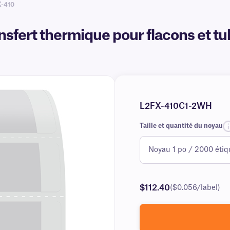
X-410
nsfert thermique pour flacons et tu
L2FX-410C1-2WH
Taille et quantité du noyau
$112.40
($0.056/label)