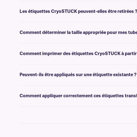
Oui, les étiquettes CryoSTUCK peuvent être utilisées pour étiqueter 
Les étiquettes CryoSTUCK peuvent-elles être retirées 
Non, les étiquettes CryoSTUCK sont recouvertes d'un adhésif extra-p
Comment déterminer la taille appropriée pour mes tub
Veuillez consulter notre
guide
pratique
des tailles
, où vous trouver
Comment imprimer des étiquettes CryoSTUCK à partir 
Les logiciels
de conception d'étiquettes et de création de codes-bar
pour faciliter l'impression.
Peuvent-ils être appliqués sur une étiquette existante ?
Non, nous ne recommandons pas nos étiquettes CryoSTUCK standard à 
nos étiquettes
CryoSTUCK transparentes
peuvent être appliquées s
Comment appliquer correctement ces étiquettes transf
Pour une adhérence optimale, éliminez tout givre visible à l'aide d'u
évitant tout contact excessif avec l'adhésif. Si vous utilisez une é
la circonférence des flacons. Nos étiquettes CryoSTUCK® transfert 