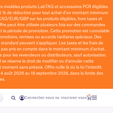
les modèles
produits LabTAG
et accessoires PCR éligibles.
5 % de réduction pour tout achat d'un montant minimum
CAD/EUR/GBP
sur les produits éligibles
, hors taxes et
offre peut être utilisée plusieurs fois sur des commandes
t la période de promotion.
Cette promotion est cumulable
omotions, remises ou accords tarifaires spéciaux.
Des
n standard peuvent s'appliquer. Les taxes et les frais de
nt pas pris en compte dans le montant minimum d'achat.
e pour les revendeurs ou distributeurs, sauf autorisation.
 se réserve le droit de
modifier
ou d’annuler cette
moment sans préavis. Offre nulle là où la loi l’interdit.
u 4 août 2026 au 18 septembre 2026, dans la limite des
es.
0
Connectez-vous ou inscrivez-vous