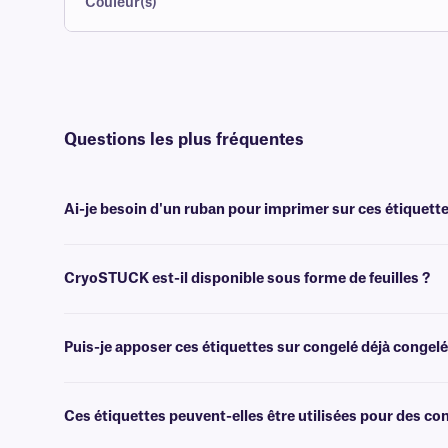
Couleur(s)
Questions les plus fréquentes
Ai-je besoin d'un ruban pour imprimer sur ces étiquette
Oui, les étiquettes thermiques CryoSTUCK® nécessitent un transfer
CryoSTUCK est-il disponible sous forme de feuilles ?
Oui, nos étiquettes CryoSTUCK uniques sont désormais disponibles 
Puis-je apposer ces étiquettes sur congelé déjà congelé
Oui, les étiquettes CryoSTUCK ont été spécialement conçues pour l'é
des échantillons précieux.
Ces étiquettes peuvent-elles être utilisées pour des c