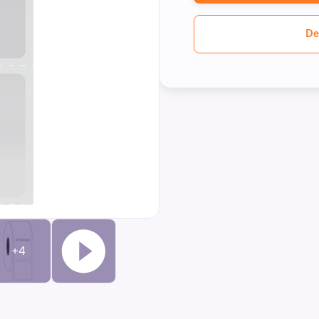
De
+4