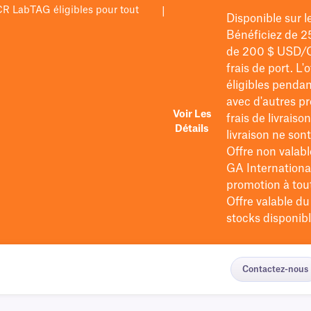
PCR LabTAG éligibles pour tout
|
Disponible sur 
Bénéficiez de 2
de 200 $
USD/
frais de port
. L'
éligibles pendan
avec d'autres pr
Voir Les
frais de livraiso
Détails
livraison ne so
Offre non valabl
GA International
promotion à tout 
Offre valable d
stocks disponibl
Contactez-nous