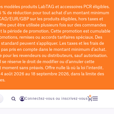
les modèles
produits LabTAG
et accessoires PCR éligibles.
5 % de réduction pour tout achat d'un montant minimum
CAD/EUR/GBP
sur les produits éligibles
, hors taxes et
offre peut être utilisée plusieurs fois sur des commandes
t la période de promotion.
Cette promotion est cumulable
omotions, remises ou accords tarifaires spéciaux.
Des
n standard peuvent s'appliquer. Les taxes et les frais de
nt pas pris en compte dans le montant minimum d'achat.
e pour les revendeurs ou distributeurs, sauf autorisation.
 se réserve le droit de
modifier
ou d’annuler cette
moment sans préavis. Offre nulle là où la loi l’interdit.
u 4 août 2026 au 18 septembre 2026, dans la limite des
es.
0
Connectez-vous ou inscrivez-vous