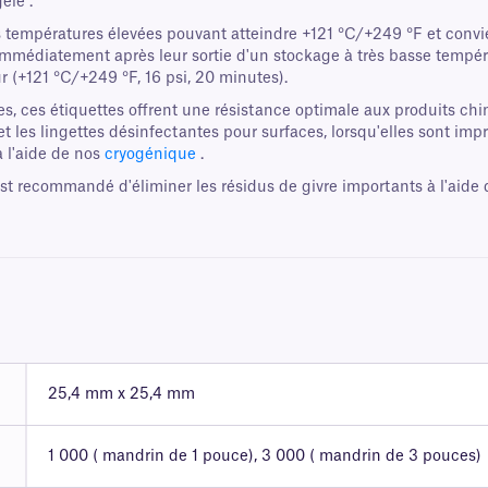
elé .
empératures élevées pouvant atteindre +121 °C/+249 °F et convien
mmédiatement après leur sortie d'un stockage à très basse températ
r (+121 °C/+249 °F, 16 psi, 20 minutes).
s, ces étiquettes offrent une résistance optimale aux produits chi
es et les lingettes désinfectantes pour surfaces, lorsqu'elles sont 
 l'aide de nos
cryogénique
.
est recommandé d'éliminer les résidus de givre importants à l'aide
25,4 mm x 25,4 mm
1 000 ( mandrin de 1 pouce), 3 000 ( mandrin de 3 pouces)