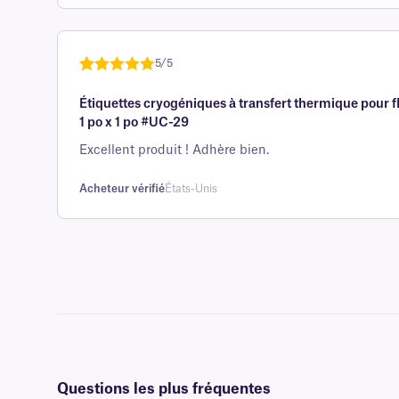
sur 5
basée sur
avis client
5/5
Noté
une
5
sur
Étiquettes cryogéniques à transfert thermique pour f
5 sur la
1 po x 1 po #UC-29
base d'
évaluation
Excellent produit ! Adhère bien.
client
Acheteur vérifié
États-Unis
Questions les plus fréquentes