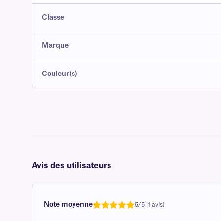
Classe
Marque
Couleur(s)
Avis des utilisateurs
Note moyenne
5/5 (1 avis)
Note
1
de 5,0