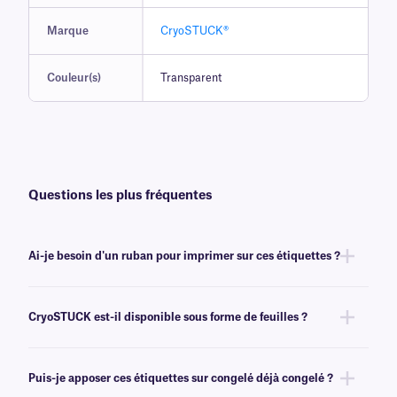
Marque
CryoSTUCK®
Couleur(s)
Transparent
Questions les plus fréquentes
Ai-je besoin d'un ruban pour imprimer sur ces étiquettes ?
Oui, les étiquettes thermiques CryoSTUCK® nécessitent un transfert
thermique pour obtenir une impression correcte. Ces cryogénique
CryoSTUCK est-il disponible sous forme de feuilles ?
nécessitent un ruban
de classe RR
de même largeur ou plus large.
Oui, nos étiquettes CryoSTUCK uniques sont désormais disponibles
sous forme de feuilles, pour une impression avec des imprimantes laser.
Puis-je apposer ces étiquettes sur congelé déjà congelé ?
Pour nos étiquettes Laser CryoSTUCK, cliquez
ici
.