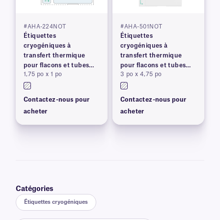
#AHA-224NOT
#AHA-501NOT
Étiquettes
Étiquettes
cryogéniques à
cryogéniques à
transfert thermique
transfert thermique
pour flacons et tubes
pour flacons et tubes
1,75 po x 1 po
3 po x 4,75 po
congelés
congelés
Contactez-nous pour
Contactez-nous pour
acheter
acheter
Catégories
Étiquettes cryogéniques