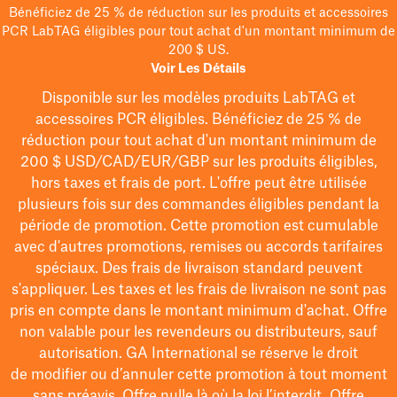
Bénéficiez de 25 % de réduction sur les produits et accessoires
PCR LabTAG éligibles pour tout achat d'un montant minimum de
200 $ US.
Voir Les Détails
Disponible sur les modèles
produits LabTAG
et
accessoires PCR éligibles. Bénéficiez de 25 % de
réduction pour tout achat d'un montant minimum de
200 $
USD/CAD/EUR/GBP
sur les produits éligibles
,
hors taxes et frais de port
. L'offre peut être utilisée
plusieurs fois sur des commandes éligibles pendant la
période de promotion.
Cette promotion est cumulable
avec d'autres promotions, remises ou accords tarifaires
spéciaux.
Des frais de livraison standard peuvent
s'appliquer. Les taxes et les frais de livraison ne sont pas
pris en compte dans le montant minimum d'achat. Offre
non valable pour les revendeurs ou distributeurs, sauf
autorisation. GA International se réserve le droit
de
modifier
ou d’annuler cette promotion à tout moment
sans préavis. Offre nulle là où la loi l’interdit. Offre