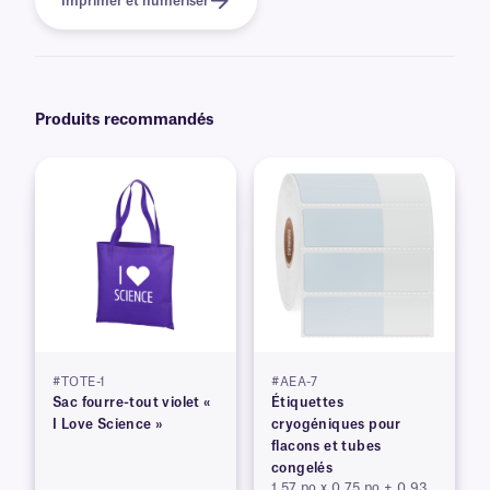
Imprimer et numériser
Produits recommandés
#TOTE-1
#AEA-7
Sac fourre-tout violet «
Étiquettes
I Love Science »
cryogéniques pour
flacons et tubes
congelés
1,57 po x 0,75 po + 0,93