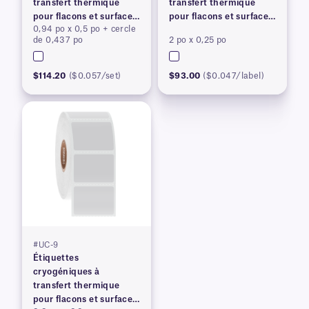
transfert thermique
transfert thermique
pour flacons et surfaces
pour flacons et surfaces
0,94 po x 0,5 po + cercle
congelés
congelés
de 0,437 po
2 po x 0,25 po
$114.20
($0.057/set)
$93.00
($0.047/label)
#UC-9
Étiquettes
cryogéniques à
transfert thermique
pour flacons et surfaces