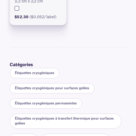
3,2 cm x 2,2 cm
congelés
$52.30
($0.052/label)
Catégories
Étiquettes cryogéniques
Étiquettes cryogéniques pour surfaces gelées
Étiquettes cryogéniques permanentes
Étiquettes cryogéniques à transfert thermique pour surfaces
gelées