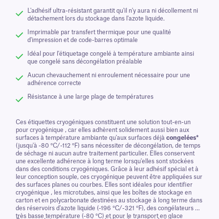
L'adhésif ultra-résistant garantit qu'il n'y aura ni décollement ni
détachement lors du stockage dans l'azote liquide.
Imprimable par transfert thermique pour une qualité
d'impression et de code-barres optimale
Idéal pour l'étiquetage congelé à température ambiante ainsi
que congelé sans décongélation préalable
Aucun chevauchement ni enroulement nécessaire pour une
adhérence correcte
Résistance à une large plage de températures
Ces étiquettes cryogéniques constituent une solution tout-en-un
pour cryogénique , car elles adhèrent solidement aussi bien aux
surfaces à température ambiante qu'aux surfaces déjà
congelées*
(jusqu'à -80 °C/-112 °F) sans nécessiter de décongélation, de temps
de séchage ni aucun autre traitement particulier. Elles conservent
une excellente adhérence à long terme lorsqu'elles sont stockées
dans des conditions cryogéniques. Grâce à leur adhésif spécial et à
leur conception souple, ces cryogénique peuvent être appliquées sur
des surfaces planes ou courbes. Elles sont idéales pour identifier
cryogénique , les microtubes, ainsi que les boîtes de stockage en
carton et en polycarbonate destinées au stockage à long terme dans
des réservoirs d'azote liquide (-196 °C/-321 °F), des congélateurs à
très basse température (-80 °C) et pour le transport en glace