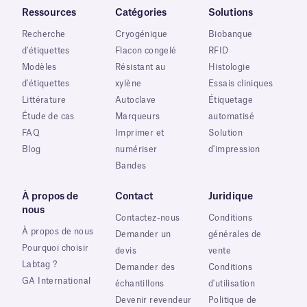
Ressources
Catégories
Solutions
Recherche
Cryogénique
Biobanque
d'étiquettes
Flacon congelé
RFID
Modèles
Résistant au
Histologie
d'étiquettes
xylène
Essais cliniques
Littérature
Autoclave
Étiquetage
Étude de cas
Marqueurs
automatisé
FAQ
Imprimer et
Solution
Blog
numériser
d'impression
Bandes
À propos de
Contact
Juridique
nous
Contactez-nous
Conditions
À propos de nous
Demander un
générales de
Pourquoi choisir
devis
vente
Labtag ?
Demander des
Conditions
GA International
échantillons
d'utilisation
Devenir revendeur
Politique de