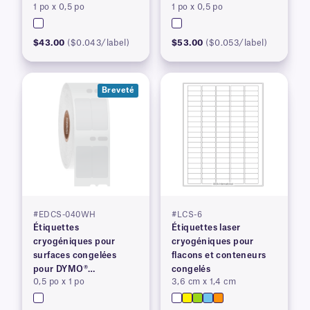
1 po x 0,5 po
1 po x 0,5 po
congelés, brevetées
$43.00
($0.043/label)
$53.00
($0.053/label)
Breveté
#EDCS-040WH
#LCS-6
Étiquettes
Étiquettes laser
cryogéniques pour
cryogéniques pour
surfaces congelées
flacons et conteneurs
pour DYMO®
congelés
0,5 po x 1 po
3,6 cm x 1,4 cm
LabelWriter™ série 450,
brevetées