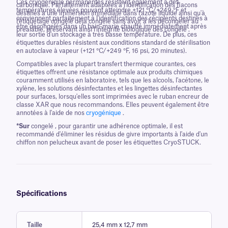
Ces cryogénique permanentes résistent également à des
carbonique. Parfaitement adaptées à l'identification des flacons
températures élevées pouvant atteindre +121 °C/+249 °F et
destinés à une immersion immédiate dans l'azote liquide ainsi qu'à
conviennent parfaitement à l'identification des récipients destinés à
l'étiquetage congelé déjà congelé sans avoir à les décongeler au
être décongelés dans un bain-marie chauffé immédiatement après
préalable, préservant ainsi l'intégrité biologique des congelé .
leur sortie d'un stockage à très basse température. De plus, ces
étiquettes durables résistent aux conditions standard de stérilisation
en autoclave à vapeur (+121 °C/+249 °F, 16 psi, 20 minutes).
Compatibles avec la plupart transfert thermique courantes, ces
étiquettes offrent une résistance optimale aux produits chimiques
couramment utilisés en laboratoire, tels que les alcools, l'acétone, le
xylène, les solutions désinfectantes et les lingettes désinfectantes
pour surfaces, lorsqu'elles sont imprimées avec le ruban encreur de
classe XAR que nous recommandons. Elles peuvent également être
annotées à l'aide de nos
cryogénique
.
*Sur
congelé , pour garantir une adhérence optimale, il est
recommandé d'éliminer les résidus de givre importants à l'aide d'un
chiffon non pelucheux avant de poser les étiquettes CryoSTUCK.
Spécifications
Taille
25,4 mm x 12,7 mm