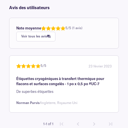
Avis des utilisateurs
Note moyenne
5/5 (1 avis)
Note
1
de 5,0
Voir tous les avis
sur 5
basée sur
avis client
5/5
23 février 2023
Noté
une
5
sur
Étiquettes cryogéniques à transfert thermique pour
5 sur la
flacons et surfaces congelés - 1 po x 0,5 po #UC-7
base d'
De superbes étiquettes
évaluation
client
Norman Purvis
Angleterre, Royaume-Uni
1-1 of 1