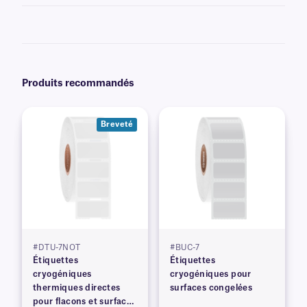
Oui, les étiquettes transfert thermique peuvent être préimprimées avec
des graphiques et des logos, ainsi qu'avec des informations variables ou
sérialisées issues d'une base de données. Découvrez nos options
d'impression personnalisée
.
Produits recommandés
Breveté
#DTU-7NOT
#BUC-7
Étiquettes
Étiquettes
cryogéniques
cryogéniques pour
thermiques directes
surfaces congelées
pour flacons et surfaces