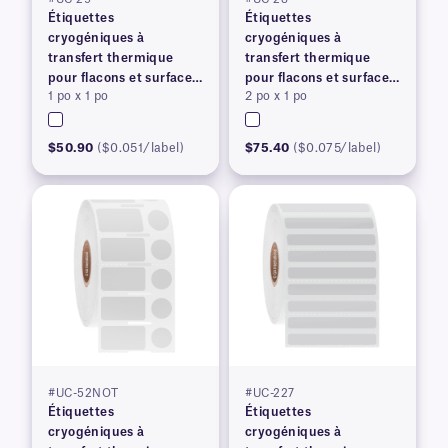
Étiquettes
Étiquettes
cryogéniques à
cryogéniques à
transfert thermique
transfert thermique
pour flacons et surfaces
pour flacons et surfaces
1 po x 1 po
2 po x 1 po
congelés
congelés
$50.90
($0.051/label)
$75.40
($0.075/label)
#UC-52NOT
#UC-227
Étiquettes
Étiquettes
cryogéniques à
cryogéniques à