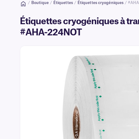
/
Boutique
/
Étiquettes
/
Étiquettes cryogéniques
/ #AH
Étiquettes cryogéniques à tran
#AHA-224NOT