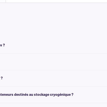
s ?
t thermique pour obtenir une impression correcte. Ces cryogénique nécessitent
sous forme de feuilles, pour une impression avec des imprimantes laser. Pour 
 ?
tiquetage congelé et de tubes déjà congelé . Ces étiquettes
cryogéniques
peuve
onteneurs destinés au stockage cryogénique ?
les échantillons avant de les stocker dans des congélateurs à basse température 