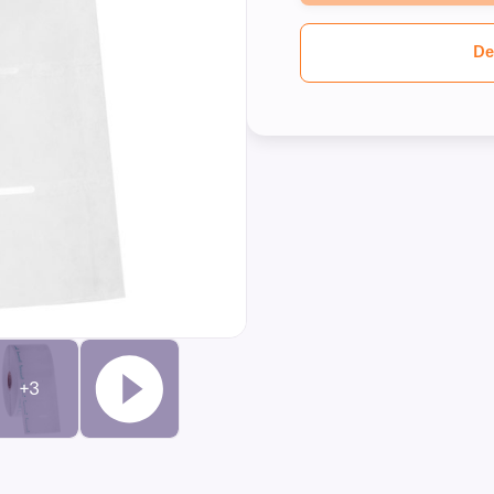
De
+3