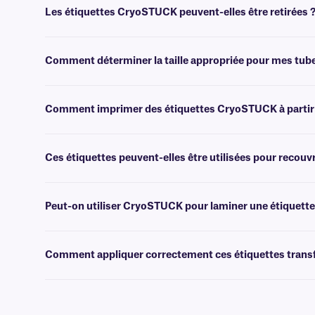
Les étiquettes CryoSTUCK peuvent-elles être retirées 
Non, les étiquettes CryoSTUCK sont recouvertes d'un adhésif extra-p
Comment déterminer la taille appropriée pour mes tub
Veuillez consulter notre
guide
pratique
des tailles
, où vous trouver
Comment imprimer des étiquettes CryoSTUCK à partir 
Les logiciels
de conception d'étiquettes et de création de codes-bar
pour faciliter l'impression.
Ces étiquettes peuvent-elles être utilisées pour recouvr
Non, pour recouvrir une étiquette existante, nous recommandons no
Peut-on utiliser CryoSTUCK pour laminer une étiquette
Oui, ces étiquettes CryoSTUCK peuvent être appliquées sur une étiq
votre étiquette.
Comment appliquer correctement ces étiquettes transf
Pour une adhérence optimale, éliminez tout givre visible à l'aide d'u
évitant tout contact excessif avec l'adhésif. Si vous utilisez une é
la circonférence des flacons. Nos étiquettes CryoSTUCK® transfert 