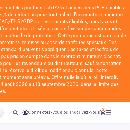
les modèles
produits LabTAG
et accessoires PCR éligibles.
5 % de réduction pour tout achat d'un montant minimum
CAD/EUR/GBP
sur les produits éligibles
, hors taxes et
offre peut être utilisée plusieurs fois sur des commandes
t la période de promotion.
Cette promotion est cumulable
omotions, remises ou accords tarifaires spéciaux.
Des
n standard peuvent s'appliquer. Les taxes et les frais de
nt pas pris en compte dans le montant minimum d'achat.
e pour les revendeurs ou distributeurs, sauf autorisation.
 se réserve le droit de
modifier
ou d’annuler cette
moment sans préavis. Offre nulle là où la loi l’interdit.
u 4 août 2026 au 18 septembre 2026, dans la limite des
es.
0
Connectez-vous ou inscrivez-vous