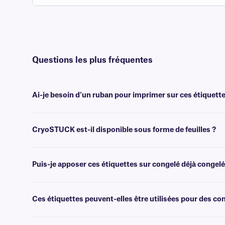
Questions les plus fréquentes
Ai-je besoin d'un ruban pour imprimer sur ces étiquette
Oui, les étiquettes thermiques CryoSTUCK® nécessitent un transfer
CryoSTUCK est-il disponible sous forme de feuilles ?
Oui, nos étiquettes CryoSTUCK uniques sont désormais disponibles 
Puis-je apposer ces étiquettes sur congelé déjà congelé
Oui, les étiquettes CryoSTUCK ont été spécialement conçues pour l'é
des échantillons précieux.
Ces étiquettes peuvent-elles être utilisées pour des c
Oui, les étiquettes CryoSTUCK peuvent être utilisées pour étiqueter 