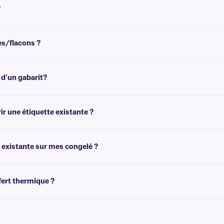
?
ermanent qui n'est pas conçu pour être retiré facilement. Pour les solutions cr
es/flacons ?
ez des recommandations pour les tailles de flacons/tubes les plus courantes.
d'un gabarit?
res permettent de créer des modèles adaptés à la taille de vos étiquettes. Vous
ir une étiquette existante ?
tre
CryoSTUCK occultant
. Il présente un design opaque unique qui lui permet d
 existante sur mes congelé ?
uette existante sans masquer les informations imprimées. Cette étiquette durabl
ert thermique ?
ne lingette jetable propre et non pelucheuse (par exemple : KimWipe™). Appliquez
tiquette CryoSTUCK enveloppante, appliquez d'abord la zone imprimable. Appuyez e
thermique nécessitent un chevauchement d'au moins 0,25 pouce pour garantir un