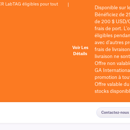
PCR LabTAG éligibles pour tout
|
Disponible sur 
Bénéficiez de 2
de 200 $
USD/
frais de port
. L'
éligibles pendan
avec d'autres pr
Voir Les
frais de livraiso
Détails
livraison ne so
Offre non valabl
GA International
promotion à tout 
Offre valable d
stocks disponibl
Contactez-nous