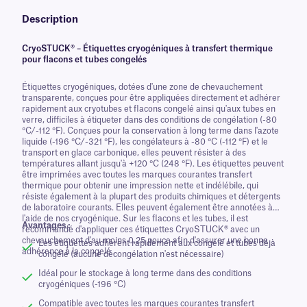
Description
CryoSTUCK® – Étiquettes cryogéniques à transfert thermique
pour flacons et tubes congelés
Étiquettes cryogéniques, dotées d'une zone de chevauchement
transparente, conçues pour être appliquées directement et adhérer
rapidement aux cryotubes et flacons congelé ainsi qu'aux tubes en
verre, difficiles à étiqueter dans des conditions de congélation (-80
°C/-112 °F). Conçues pour la conservation à long terme dans l'azote
liquide (-196 °C/-321 °F), les congélateurs à -80 °C (-112 °F) et le
transport en glace carbonique, elles peuvent résister à des
températures allant jusqu'à +120 °C (248 °F). Les étiquettes peuvent
être imprimées avec toutes les marques courantes transfert
thermique pour obtenir une impression nette et indélébile, qui
résiste également à la plupart des produits chimiques et détergents
de laboratoire courants. Elles peuvent également être annotées à
l'aide de nos cryogénique. Sur les flacons et les tubes, il est
Avantages :
recommandé d'appliquer ces étiquettes CryoSTUCK® avec un
chevauchement d'au moins 0,25 pouce afin d'assurer une bonne
Les étiquettes adhèrent rapidement aux congelé et tubes déjà
adhérence à la congelé .
congelé (aucune décongélation n'est nécessaire)
Idéal pour le stockage à long terme dans des conditions
cryogéniques (-196 °C)
Compatible avec toutes les marques courantes transfert