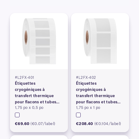
#L2FX-401
#L2FX-402
Étiquettes
Étiquettes
cryogéniques à
cryogéniques à
transfert thermique
transfert thermique
pour flacons et tubes
pour flacons et tubes
1,75 po x 0,5 po
1,75 po x 1 po
congelés
congelés
€69.60
(€0.07/label)
€208.40
(€0.104/label)