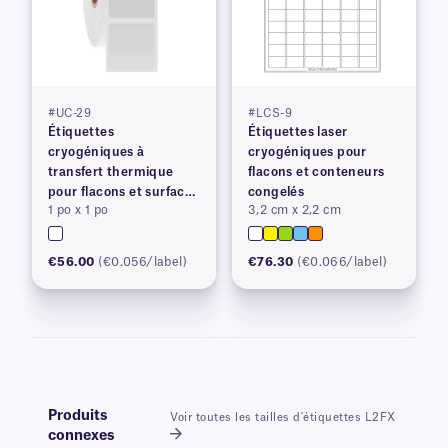
#UC-29
#LCS-9
Étiquettes
Étiquettes laser
cryogéniques à
cryogéniques pour
transfert thermique
flacons et conteneurs
pour flacons et surfaces
congelés
1 po x 1 po
3,2 cm x 2,2 cm
congelés
€56.00
(€0.056/label)
€76.30
(€0.066/label)
Produits
Voir toutes les tailles d'étiquettes L2FX
connexes