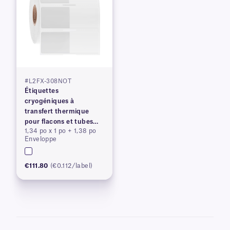
#L2FX-308NOT
Étiquettes
cryogéniques à
transfert thermique
pour flacons et tubes
1,34 po x 1 po + 1,38 po
congelés
Enveloppe
€111.80
(€0.112/label)