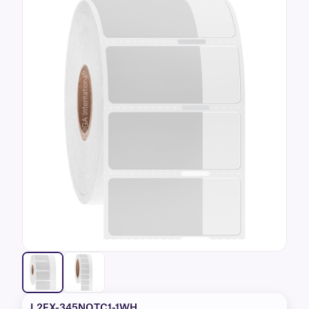
L2FX-345NOTC1-1WH