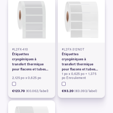
#L2FX-410
#L2FX-312NOT
Étiquettes
Étiquettes
cryogéniques à
cryogéniques à
transfert thermique
transfert thermique
pour flacons et tubes
pour flacons et tubes
1 po x 0,625 po + 1,375
congelés
congelés
2,125 po x 0,625 po
po Enroulement
€123.70
(€0.062/label)
€93.20
(€0.093/label)