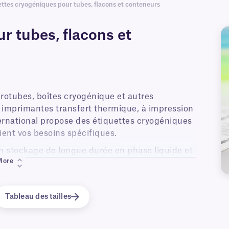
ettes cryogéniques pour tubes, flacons et conteneurs
r tubes, flacons et
rotubes, boîtes cryogénique et autres
 imprimantes transfert thermique, à impression
ternational propose des étiquettes cryogéniques
ient vos besoins spécifiques.
n stockage de longue durée en phase liquide et
More
des congélateurs de laboratoire (-120 °C, -80 °C
e carbonique. Les étiquettes pour congélateurs
, de configurations et de couleurs ; elles
Tableau des tailles
 codage couleur.