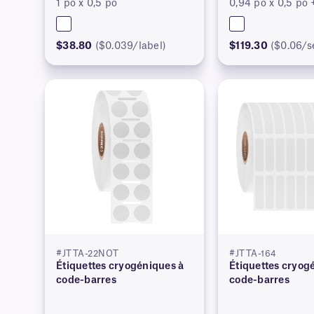
1 po x 0,5 po
0,94 po x 0,5 po 
$38.80
($0.039/label)
$119.30
($0.06/s
#JTTA-22NOT
#JTTA-164
Étiquettes cryogéniques à
Étiquettes cryog
code-barres
code-barres