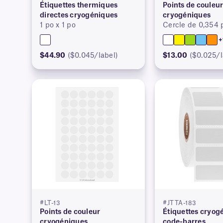
Étiquettes thermiques
Points de couleu
directes cryogéniques
cryogéniques
1 po x 1 po
Cercle de 0,354
+
$44.90
($0.045/label)
$13.00
($0.025/l
#LT-13
#JTTA-183
Points de couleur
Étiquettes cryog
cryogéniques
code-barres