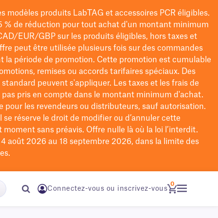
les modèles
produits LabTAG
et accessoires PCR éligibles.
5 % de réduction pour tout achat d'un montant minimum
CAD/EUR/GBP
sur les produits éligibles
, hors taxes et
offre peut être utilisée plusieurs fois sur des commandes
t la période de promotion.
Cette promotion est cumulable
omotions, remises ou accords tarifaires spéciaux.
Des
n standard peuvent s'appliquer. Les taxes et les frais de
nt pas pris en compte dans le montant minimum d'achat.
e pour les revendeurs ou distributeurs, sauf autorisation.
 se réserve le droit de
modifier
ou d’annuler cette
moment sans préavis. Offre nulle là où la loi l’interdit.
u 4 août 2026 au 18 septembre 2026, dans la limite des
es.
0
Connectez-vous ou inscrivez-vous