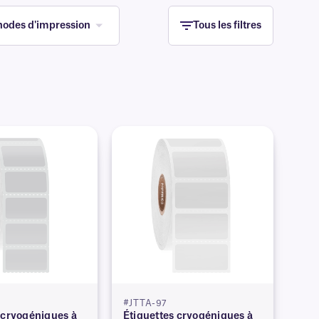
odes d'impression
Tous les filtres
#JTTA-97
 cryogéniques à
Étiquettes cryogéniques à