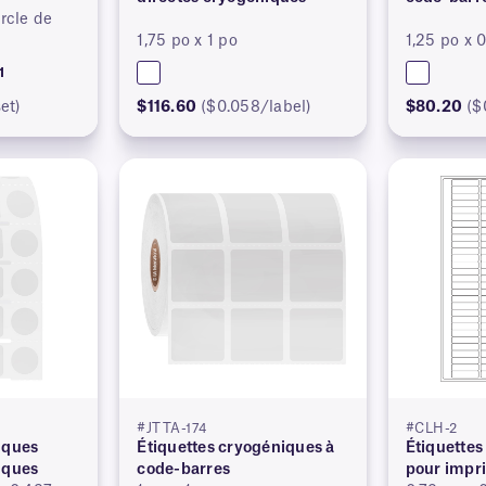
ercle de
1,75 po x 1 po
1,25 po x 
1
et)
$116.60
($0.058/label)
$80.20
($
#JTTA-174
#CLH-2
iques
Étiquettes cryogéniques à
Étiquettes
iques
code-barres
pour impr