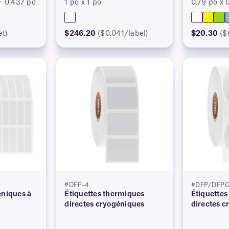
+ 0,437 po
1 po x 1 po
0,79 po x 
et)
$246.20
($0.041/label)
$20.30
($
#DFP-4
#DFP/DFPC
éniques à
Étiquettes thermiques
Étiquettes
directes cryogéniques
directes c