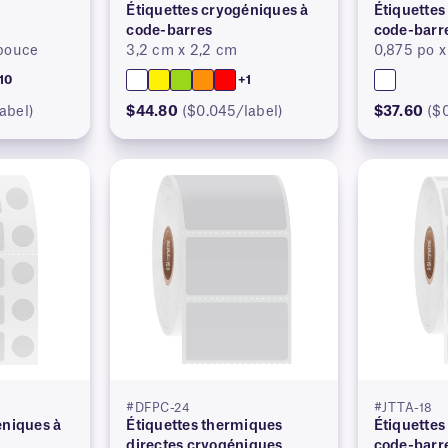
r
Étiquettes cryogéniques à
Étiquettes
code-barres
code-barr
 pouce
3,2 cm x 2,2 cm
0,875 po x
10
+1
abel)
$44.80
($0.045/label)
$37.60
($
#DFPC-24
#JTTA-18
éniques à
Étiquettes thermiques
Étiquettes
directes cryogéniques
code-barr