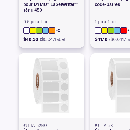
pour DYMO® LabelWriter™
code-barres
série 450
0,5 po x 1 po
1 po x 1 po
+2
+
$40.30
($0.04/label)
$41.10
($0.041/la
#JTTA-52NOT
#JTTA-58