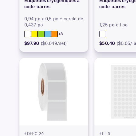
Étiquettes cryogéniques à
Étiquettes cryog
code-barres
code-barres
0,94 po x 0,5 po + cercle de
0,437 po
1,25 po x 1 po
+3
$97.90
($0.049/set)
$50.40
($0.05/la
#DFPC-29
#LT-9