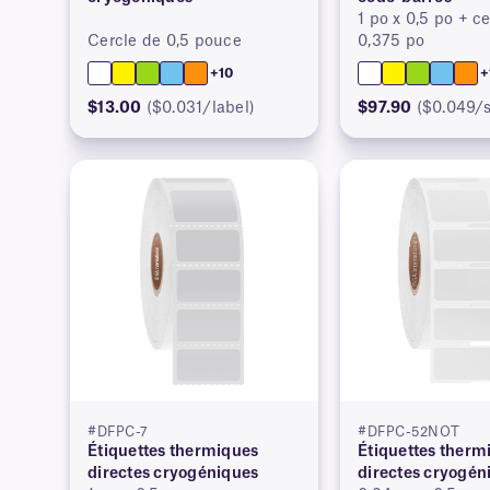
1 po x 0,5 po + c
Cercle de 0,5 pouce
0,375 po
+10
+
$13.00
($0.031/label)
$97.90
($0.049/s
#DFPC-7
#DFPC-52NOT
Étiquettes thermiques
Étiquettes therm
directes cryogéniques
directes cryogén