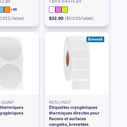
0,2 po
1 po x 0,4375 po
+10
0.022/label)
$32.90
($0.033/label)
Breveté
-202NP
#DTU-7NOT
 thermiques
Étiquettes cryogéniques
ryogéniques
thermiques directes pour
flacons et surfaces
congelés, brevetées