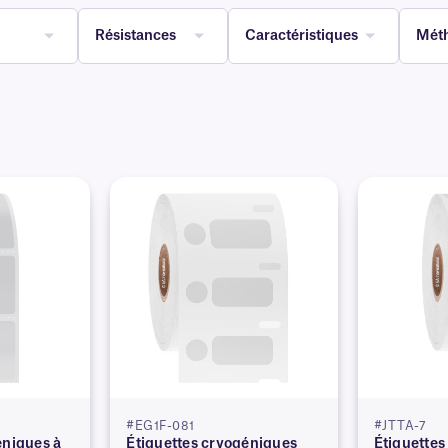
Résistances
Caractéristiques
Méth
#EG1F-081
#JTTA-7
éniques à
Étiquettes cryogéniques
Étiquettes