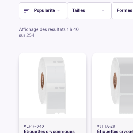
Popularité
Tailles
Formes
Affichage des résultats 1 à 40
sur 254
#EF1F-040
#JTTA-29
Étiquettes cryogéniques
Étiquettes cryog