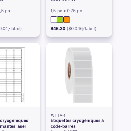
0,5 po
1,5 po x 0,75 po
0.04/label)
$46.30
($0.046/label)
#JTTA-1
 cryogéniques
Étiquettes cryogéniques à
imantes laser
code-barres