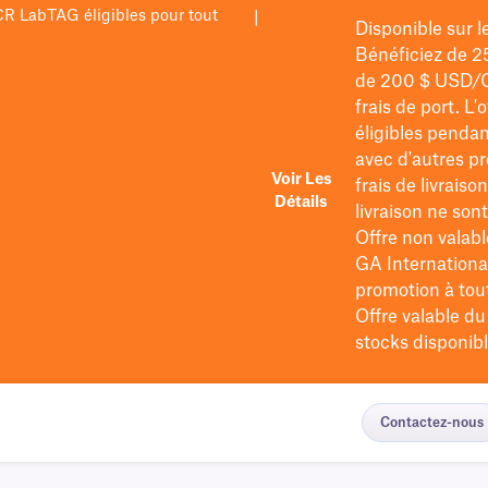
PCR LabTAG éligibles pour tout
|
Disponible sur 
Bénéficiez de 2
de 200 $
USD/
frais de port
. L'
éligibles pendan
avec d'autres pr
Voir Les
frais de livraiso
Détails
livraison ne so
Offre non valabl
GA International
promotion à tout 
Offre valable d
stocks disponibl
Contactez-nous