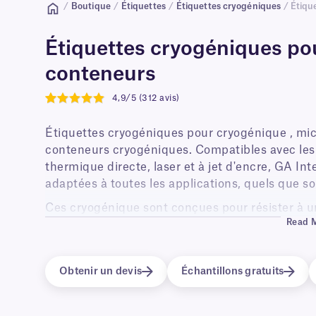
/
Boutique
/
Étiquettes
/
Étiquettes cryogéniques
/ Étiqu
Étiquettes cryogéniques pou
conteneurs
4,9/5 (312 avis)
4.9
Étiquettes cryogéniques pour cryogénique , mic
conteneurs cryogéniques. Compatibles avec les
thermique directe, laser et à jet d'encre, GA In
adaptées à toutes les applications, quels que so
Ces cryogénique sont conçues pour résister à u
Read 
en phase vapeur d'azote liquide (-196 °C), dans 
et -20 °C), ainsi qu'au transport sur de la glac
sont disponibles dans une large gamme de tailles
Obtenir un devis
Échantillons gratuits
s'adaptent à toutes les surfaces et facilitent le