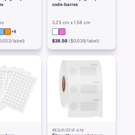
es
code-barres
po
3,25 cm x 1,58 cm
+5
0.033/label)
$38.50
($0.039/label)
#EG1F/EF1F-076