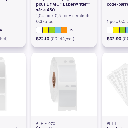
pour DYMO® LabelWriter™
code-barr
série 450
1,04 po x 0,5 po + cercle de
0,375 po
1 po x 0,5 
6
+6
bel)
$72.10
($0.144/set)
$32.90
($
#EF1F-070
#LT-11