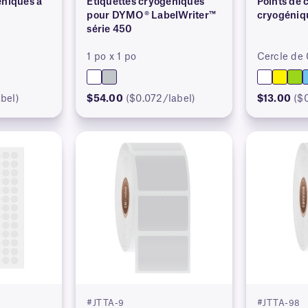
éniques à
Étiquettes cryogéniques
Points de 
pour DYMO® LabelWriter™
cryogéniq
série 450
1 po x 1 po
Cercle de
bel)
$54.00
($0.072/label)
$13.00
($
#JTTA-9
#JTTA-98