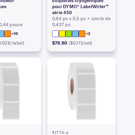
couleur
Étiquettes cryogéniques
ues
pour DYMO® LabelWriter™
série 450
0,94 po x 0,5 po + cercle de
 0,44 pouce
0,437 po
+10
+2
0.028/label)
$78.90
($0.113/set)
#JTTA-4