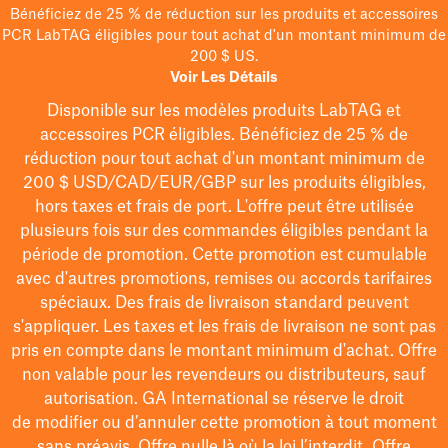
Bénéficiez de 25 % de réduction sur les produits et accessoires
PCR LabTAG éligibles pour tout achat d'un montant minimum de
200 $ US.
Voir Les Détails
Disponible sur les modèles
produits LabTAG
et
accessoires PCR éligibles. Bénéficiez de 25 % de
réduction pour tout achat d'un montant minimum de
200 $
USD/CAD/EUR/GBP
sur les produits éligibles
,
hors taxes et frais de port
. L'offre peut être utilisée
plusieurs fois sur des commandes éligibles pendant la
période de promotion.
Cette promotion est cumulable
avec d'autres promotions, remises ou accords tarifaires
spéciaux.
Des frais de livraison standard peuvent
s'appliquer. Les taxes et les frais de livraison ne sont pas
pris en compte dans le montant minimum d'achat. Offre
non valable pour les revendeurs ou distributeurs, sauf
autorisation. GA International se réserve le droit
de
modifier
ou d’annuler cette promotion à tout moment
sans préavis. Offre nulle là où la loi l’interdit. Offre