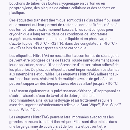
bouchons de tubes, des boîtes cryogénique en carton ou en
polypropylène, des plaques de culture cellulaire et des sachets en
plastique.
Ces étiquettes transfert thermique sont dotées d'un adhésif puissant
et permanent qui leur permet de rester solidement fixées, même à
des températures extrêmement basses. Elles sont conçues pour
cryogénique à long terme dans des conditions de laboratoire
cryogéniques, notamment en phase liquide et en phase vapeur
d'azote liquide (-196 °C / -321 °F), dans des congélateurs (-80 °C /
-112 °F) et lors du transport en glace carbonique.
Les étiquettes NitroTAG ne nécessitent aucun temps de séchage et
peuvent être plongées dans de l'azote liquide immédiatement après
leur application, sans qu'il soit nécessaire d'utiliser ruban adhésif de
les plastifier. De plus, ces étiquettes sont imperméables, résistantes
aux intempéries et durables. Les étiquettes NitroTAG adhèrent aux
surfaces humides, résistent à de multiples cycles de gel-dégel et
peuvent supporter des températures élevées allant jusqu'à +110 °C.
Ils résistent également aux pulvérisations d'éthanol, d'isopropanol et
d'autres alcools, d'eau de Javel et de détergents (tests
recommandés), ainsi qu'au nettoyage et au frottement réguliers
avec des lingettes désinfectantes telles que Sani-Wipe™, Eco-Wipe™
et Eco-Wipe™ Duo.
Les étiquettes NitroTAG peuvent être imprimées avec toutes les
grandes marques transfert thermique . Elles sont disponibles dans
une large gamme de couleurs et de formats et peuvent être