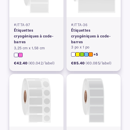
#JTTA-97
#JTTA-36
Étiquettes
Étiquettes
cryogéniques à code-
cryogéniques à code-
barres
barres
3 po x 1 po
3,25 cm x 1,58 cm
+5
€42.40
(€0.042/label)
€85.40
(€0.085/label)