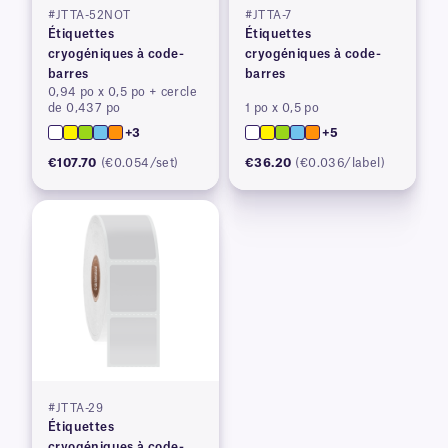
#JTTA-52NOT
#JTTA-7
Étiquettes
Étiquettes
cryogéniques à code-
cryogéniques à code-
barres
barres
0,94 po x 0,5 po + cercle
de 0,437 po
1 po x 0,5 po
+3
+5
€107.70
(€0.054/set)
€36.20
(€0.036/label)
#JTTA-29
Étiquettes
cryogéniques à code-