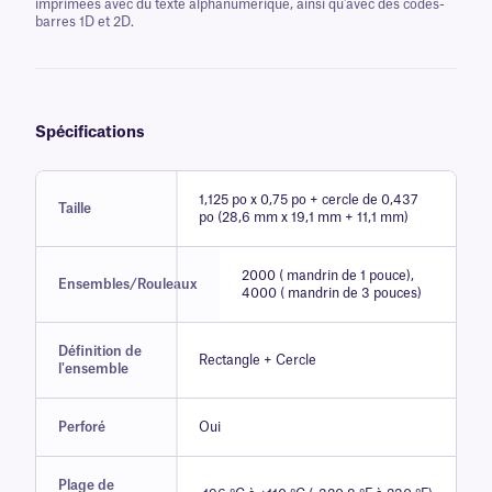
imprimées avec du texte alphanumérique, ainsi qu'avec des codes-
barres 1D et 2D.
Spécifications
1,125 po x 0,75 po + cercle de 0,437
Taille
po (28,6 mm x 19,1 mm + 11,1 mm)
2000 ( mandrin de 1 pouce),
Ensembles/Rouleaux
4000 ( mandrin de 3 pouces)
Définition de
Rectangle + Cercle
l'ensemble
Perforé
Oui
Plage de