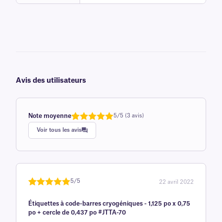
Avis des utilisateurs
Note moyenne
5/5 (3 avis)
Note
1
de 5,0
Voir tous les avis
sur 5
basée sur
avis client
5/5
22 avril 2022
Noté
une
5
sur
Étiquettes à code-barres cryogéniques - 1,125 po x 0,75
5 sur la
po + cercle de 0,437 po #JTTA-70
base d'