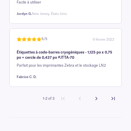
Facile à utiliser
évaluation
client
Jordyn G.
New Jersey, États-Unis
5/5
9 février 2022
Noté
une
5
sur
Étiquettes à code-barres cryogéniques - 1,125 po x 0,75
5 sur la
po + cercle de 0,437 po #JTTA-70
base d'
Parfait pour les imprimantes Zebra et le stockage LN2
évaluation
client
Fabrice C. D.
1-2 of 3