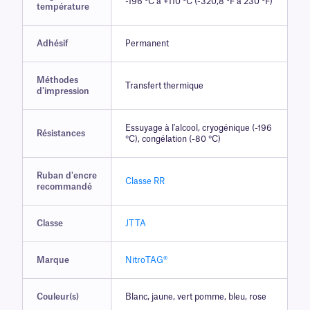
-196 °C à +110 °C (-320,8 °F à 230 °F)
température
Adhésif
Permanent
Méthodes
Transfert thermique
d'impression
Essuyage à l'alcool, cryogénique (-196
Résistances
°C), congélation (-80 °C)
Ruban d'encre
Classe RR
recommandé
Classe
JTTA
Marque
NitroTAG®
Couleur(s)
Blanc, jaune, vert pomme, bleu, rose