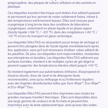
polypropylène, des plaques de culture cellulaire et des sachets en
plastique.
Ces étiquettes transfert thermique sont dotées d'un adhésif puissant
et permanent qui leur permet de rester solidement fixées, même à
des températures extrêmement basses. Elles sont conçues pour
cryogénique à long terme dans des conditions de laboratoire
cryogéniques, notamment en phase liquide et en phase vapeur
d'azote liquide (-196 °C / -321 °F), dans des congélateurs (-80 °C /
-112 °F) et lors du transport en glace carbonique.
Les étiquettes NitroTAG ne nécessitent aucun temps de séchage et
peuvent être plongées dans de l'azote liquide immédiatement après
leur application, sans qu'il soit nécessaire d'utiliser ruban adhésif de
les plastifier. De plus, ces étiquettes sont imperméables, résistantes
aux intempéries et durables. Les étiquettes NitroTAG adhèrent aux
surfaces humides, résistent à de multiples cycles de gel-dégel et
peuvent supporter des températures élevées allant jusqu'à +110 °C.
Ils résistent également aux pulvérisations d'éthanol, d'isopropanol et
d'autres alcools, d'eau de Javel et de détergents (tests
recommandés), ainsi qu'au nettoyage et au frottement réguliers
avec des lingettes désinfectantes telles que Sani-Wipe™, Eco-Wipe™
et Eco-Wipe™ Duo.
Les étiquettes NitroTAG peuvent être imprimées avec toutes les
grandes marques transfert thermique . Elles sont disponibles dans
une large gamme de couleurs et de formats et peuvent être
imprimées avec du texte alphanumérique, ainsi qu'avec des codes-