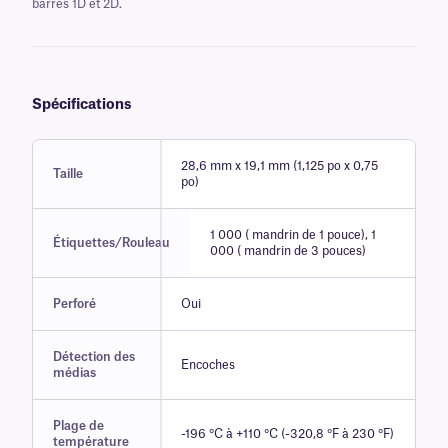
barres 1D et 2D.
Spécifications
28,6 mm x 19,1 mm (1,125 po x 0,75
Taille
po)
1 000 ( mandrin de 1 pouce), 1
Étiquettes/Rouleau
000 ( mandrin de 3 pouces)
Perforé
Oui
Détection des
Encoches
médias
Plage de
-196 °C à +110 °C (-320,8 °F à 230 °F)
température