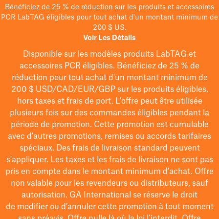
Bénéficiez de 25 % de réduction sur les produits et accessoires
PCR LabTAG éligibles pour tout achat d'un montant minimum de
200 $ US.
Voir Les Détails
Disponible sur les modèles
produits LabTAG
et
accessoires PCR éligibles. Bénéficiez de 25 % de
réduction pour tout achat d'un montant minimum de
200 $
USD/CAD/EUR/GBP
sur les produits éligibles
,
hors taxes et frais de port
. L'offre peut être utilisée
plusieurs fois sur des commandes éligibles pendant la
période de promotion.
Cette promotion est cumulable
avec d'autres promotions, remises ou accords tarifaires
spéciaux.
Des frais de livraison standard peuvent
s'appliquer. Les taxes et les frais de livraison ne sont pas
pris en compte dans le montant minimum d'achat. Offre
non valable pour les revendeurs ou distributeurs, sauf
autorisation. GA International se réserve le droit
de
modifier
ou d’annuler cette promotion à tout moment
sans préavis. Offre nulle là où la loi l’interdit. Offre