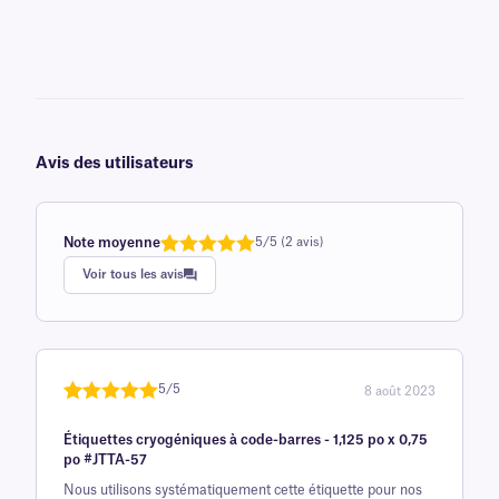
Avis des utilisateurs
Note moyenne
5/5 (2 avis)
Note
1
de 5,0
Voir tous les avis
sur 5
basée sur
avis client
5/5
8 août 2023
Noté
une
5
sur
Étiquettes cryogéniques à code-barres - 1,125 po x 0,75
5 sur la
po #JTTA-57
base d'
Nous utilisons systématiquement cette étiquette pour nos
évaluation