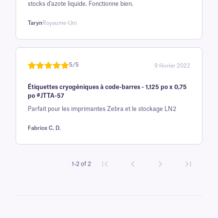
stocks d'azote liquide. Fonctionne bien.
client
Taryn
Royaume-Uni
5/5
9 février 2022
Noté
une
5
sur
Étiquettes cryogéniques à code-barres - 1,125 po x 0,75
5 sur la
po #JTTA-57
base d'
Parfait pour les imprimantes Zebra et le stockage LN2
évaluation
client
Fabrice C. D.
1-2 of 2