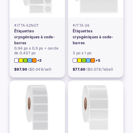
#JTTA-52NOT
#JTTA-36
Étiquettes
Étiquettes
cryogéniques à code-
cryogéniques à code-
barres
barres
0,94 po x 0,5 po + cercle
de 0,437 po
3 po x 1 po
+3
+5
$97.90
($0.049/set)
$77.60
($0.078/label)