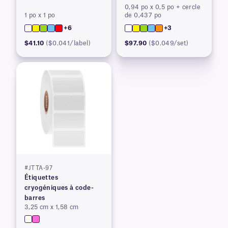
0,94 po x 0,5 po + cercle
1 po x 1 po
de 0,437 po
+6
+3
$41.10
($0.041/label)
$97.90
($0.049/set)
#JTTA-97
Étiquettes
cryogéniques à code-
barres
3,25 cm x 1,58 cm