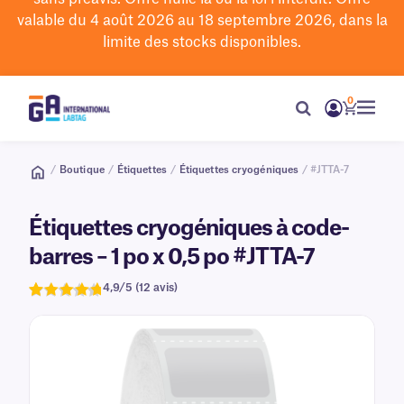
valable du 4 août 2026 au 18 septembre 2026, dans la
limite des stocks disponibles.
0
/
Boutique
/
Étiquettes
/
Étiquettes cryogéniques
/ #JTTA-7
Étiquettes cryogéniques à code-
barres – 1 po x 0,5 po #JTTA-7
4,9/5 (12 avis)
Note
12
de 4,9
sur 5
basée sur
avis
clients