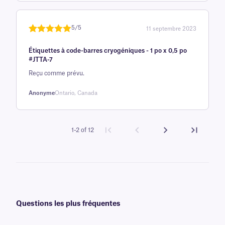
5/5
11 septembre 2023
Noté
une
5
sur
Étiquettes à code-barres cryogéniques - 1 po x 0,5 po
5 sur la
#JTTA-7
base d'
Reçu comme prévu.
évaluation
client
Anonyme
Ontario, Canada
1-2 of 12
Questions les plus fréquentes