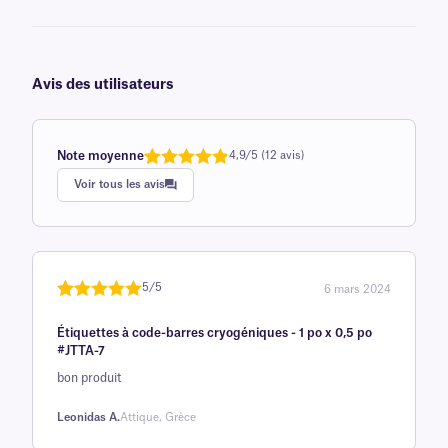
Avis des utilisateurs
Note moyenne
4,9/5 (12 avis)
Note
1
de 4,9
Voir tous les avis
sur 5
basée sur
avis client
5/5
6 mars 2024
Noté
une
5
sur
Étiquettes à code-barres cryogéniques - 1 po x 0,5 po
5 sur la
#JTTA-7
base d'
bon produit
évaluation
client
Leonidas A.
Attique, Grèce