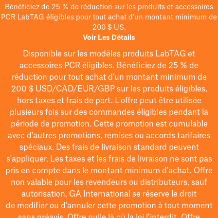
Bénéficiez de 25 % de réduction sur les produits et accessoires
PCR LabTAG éligibles pour tout achat d'un montant minimum de
200 $ US.
Voir Les Détails
Disponible sur les modèles
produits LabTAG
et
accessoires PCR éligibles. Bénéficiez de 25 % de
réduction pour tout achat d'un montant minimum de
200 $
USD/CAD/EUR/GBP
sur les produits éligibles
,
hors taxes et frais de port
. L'offre peut être utilisée
plusieurs fois sur des commandes éligibles pendant la
période de promotion.
Cette promotion est cumulable
avec d'autres promotions, remises ou accords tarifaires
spéciaux.
Des frais de livraison standard peuvent
s'appliquer. Les taxes et les frais de livraison ne sont pas
pris en compte dans le montant minimum d'achat. Offre
non valable pour les revendeurs ou distributeurs, sauf
autorisation. GA International se réserve le droit
de
modifier
ou d’annuler cette promotion à tout moment
sans préavis. Offre nulle là où la loi l’interdit. Offre