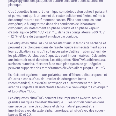
polypropylène, des plaques de culture cellulaire et des sachets en
plastique.
Ces étiquettes transfert thermique sont dotées d'un adhésif puissant
et permanent qui leur permet de rester solidement fixées, même à
des températures extrêmement basses. Elles sont conçues pour
cryogénique à long terme dans des conditions de laboratoire
cryogéniques, notamment en phase liquide et en phase vapeur
d'azote liquide (-196 °C / -321 °F), dans des congélateurs (-80 °C /
-112 °F) et lors du transport en glace carbonique.
Les étiquettes NitroTAG ne nécessitent aucun temps de séchage et
peuvent être plongées dans de l'azote liquide immédiatement après
leur application, sans qu'il soit nécessaire d'utiliser ruban adhésif de
les plastifier. De plus, ces étiquettes sont imperméables, résistantes
aux intempéries et durables. Les étiquettes NitroTAG adhèrent aux
surfaces humides, résistent à de multiples cycles de gel-dégel et
peuvent supporter des températures élevées allant jusqu'à +110 °C.
Ils résistent également aux pulvérisations d'éthanol, d'isopropanol et
d'autres alcools, d'eau de Javel et de détergents (tests
recommandés), ainsi qu'au nettoyage et au frottement réguliers
avec des lingettes désinfectantes telles que Sani-Wipe™, Eco-Wipe™
et Eco-Wipe™ Duo.
Les étiquettes NitroTAG peuvent être imprimées avec toutes les
grandes marques transfert thermique . Elles sont disponibles dans
une large gamme de couleurs et de formats et peuvent être
imprimées avec du texte alphanumérique, ainsi qu'avec des codes-
barres 1D et 2D.