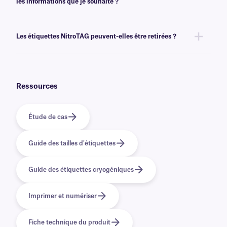
les informations que je souhaite ?
l'impression.
Oui, nous pouvons fournir nos cryogénique NitroTAG préimprimées avec
des graphiques et des logos en couleur, ainsi que des informations
Les étiquettes NitroTAG peuvent-elles être retirées ?
variables ou sérialisées issues d'une base de données. Découvrez nos
options
d'impression personnalisée
.
Non, les étiquettes NitroTAG sont recouvertes d'un adhésif permanent
qui n'est pas conçu pour être retiré facilement. Pour les solutions
cryogéniques amovibles, cliquez
ici
.
Ressources
Étude de cas
Guide des tailles d'étiquettes
Guide des étiquettes cryogéniques
Imprimer et numériser
Fiche technique du produit