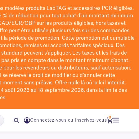
les modèles
produits LabTAG
et accessoires PCR éligibles.
5 % de réduction pour tout achat d'un montant minimum
CAD/EUR/GBP
sur les produits éligibles
, hors taxes et
offre peut être utilisée plusieurs fois sur des commandes
t la période de promotion.
Cette promotion est cumulable
omotions, remises ou accords tarifaires spéciaux.
Des
n standard peuvent s'appliquer. Les taxes et les frais de
nt pas pris en compte dans le montant minimum d'achat.
e pour les revendeurs ou distributeurs, sauf autorisation.
 se réserve le droit de
modifier
ou d’annuler cette
moment sans préavis. Offre nulle là où la loi l’interdit.
u 4 août 2026 au 18 septembre 2026, dans la limite des
es.
0
Connectez-vous ou inscrivez-vous