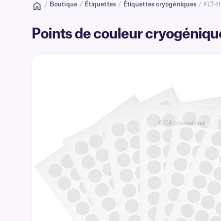
/
Boutique
/
Étiquettes
/
Étiquettes cryogéniques
/ #LT-11
Points de couleur cryogénique