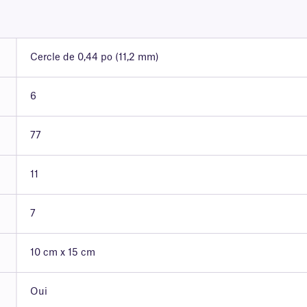
Cercle de 0,44 po (11,2 mm)
6
77
11
7
10 cm x 15 cm
Oui