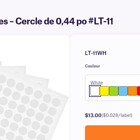
s – Cercle de 0,44 po #LT-11
LT-11WH
Couleur
White
$13.00
($0.028/label)