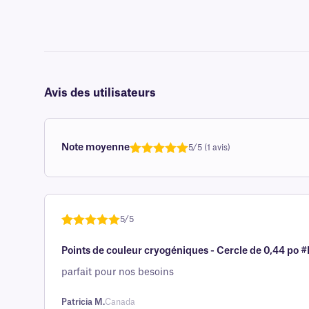
Avis des utilisateurs
Note moyenne
5/5 (1 avis)
Note
1
de 5,0
sur 5
basée sur
avis client
5/5
Noté
une
5
sur
Points de couleur cryogéniques - Cercle de 0,44 po #
5 sur la
base d'
parfait pour nos besoins
évaluation
client
Patricia M.
Canada