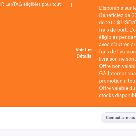
PCR LabTAG éligibles pour tout
|
Disponible sur 
Bénéficiez de 2
de 200 $
USD/
frais de port
. L'
éligibles pendan
avec d'autres pr
Voir Les
frais de livraiso
Détails
livraison ne so
Offre non valabl
GA International
promotion à tout 
Offre valable d
stocks disponibl
Contactez-nous