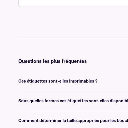
Questions les plus fréquentes
Ces étiquettes sont-elles imprimables ?
Non, les étiquettes Lab-Tag sont conçues pour être inscriptibles et n
Sous quelles formes ces étiquettes sont-elles disponib
Nos étiquettes Lab-Tag réinscriptibles sont disponibles sous forme de
Comment déterminer la taille appropriée pour les bouc