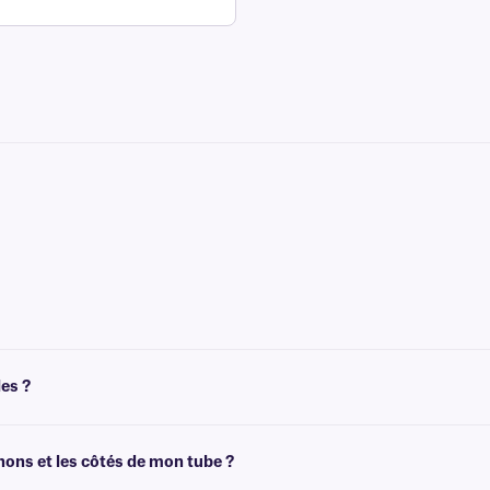
e sont pas compatibles avec les imprimantes d'étiquettes. Elles peuvent être inscr
les ?
 pastilles et de rectangles cryogénique . Pour d'autres formes, tailles et configu
hons et les côtés de mon tube ?