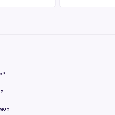
s ?
 Elles peuvent toutefois être imprimées avec certains modèles transfert thermiq
imentée
.
 ?
 température ambiante. Pour l'étiquetage congelé et de tubes déjà congelé , no
YMO ?