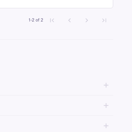
1-2 of 2
ue à impression thermique directe ou transfert thermique . Pour plus
us recommandons nos
étiquettes CryoSTUCK®
, une gamme