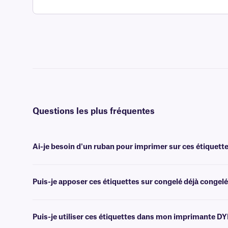
Questions les plus fréquentes
Ai-je besoin d'un ruban pour imprimer sur ces étiquette
Non, les étiquettes Cryo-DirectTAG ne nécessitent ni encre ni ruban.
d'informations, veuillez contacter notre
équipe d'assistance expér
Puis-je apposer ces étiquettes sur congelé déjà congelé
Non, il est préférable d'appliquer les étiquettes Cryo-DirectTAG à
d'étiquettes cryogéniques spécialement conçues à cet effet.
Puis-je utiliser ces étiquettes dans mon imprimante D