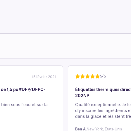
5/5
15 février 2021
Noté
une
5
sur
le de 1,5 po #DFP/DFPC-
Étiquettes thermiques direc
5 sur la
202NP
base d'
évaluation
 bien sous l'eau et sur la
Qualité exceptionnelle. Je le
d'y inscrire les ingrédients 
client
dans la glace et résistent trè
Ben A.
New York, États-Unis