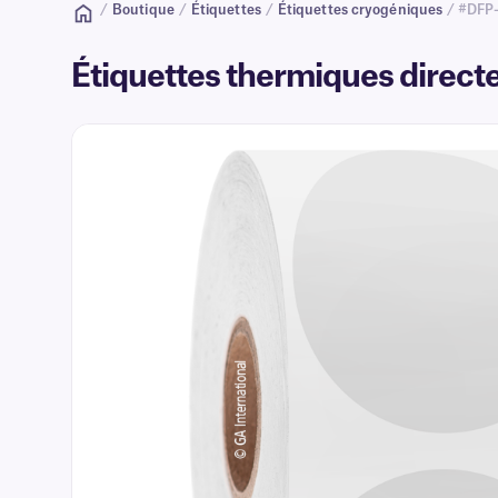
/
Boutique
/
Étiquettes
/
Étiquettes cryogéniques
/ #DFP
Étiquettes thermiques direc