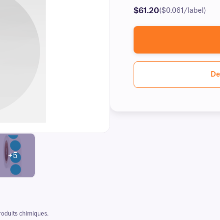
$61.20
($0.061/label)
De
+5
produits chimiques.