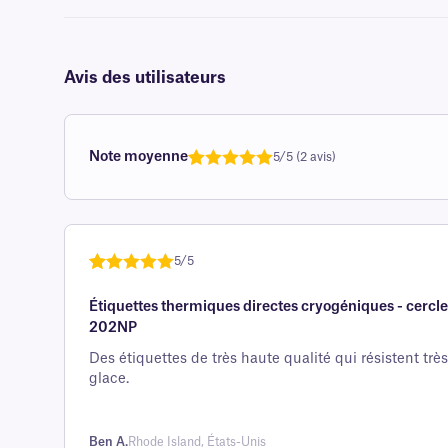
Avis des utilisateurs
Note moyenne
5/5 (2 avis)
Note
1
de 5,0
sur 5
basée sur
avis client
5/5
Noté
une
5
sur
Étiquettes thermiques directes cryogéniques - cerc
5 sur la
202NP
base d'
évaluation
Des étiquettes de très haute qualité qui résistent très
glace.
client
Ben A.
Rhode Island, États-Unis