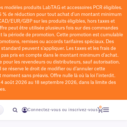
les modèles
produits LabTAG
et accessoires PCR éligibles.
5 % de réduction pour tout achat d'un montant minimum
CAD/EUR/GBP
sur les produits éligibles
, hors taxes et
offre peut être utilisée plusieurs fois sur des commandes
t la période de promotion.
Cette promotion est cumulable
omotions, remises ou accords tarifaires spéciaux.
Des
n standard peuvent s'appliquer. Les taxes et les frais de
nt pas pris en compte dans le montant minimum d'achat.
e pour les revendeurs ou distributeurs, sauf autorisation.
 se réserve le droit de
modifier
ou d’annuler cette
moment sans préavis. Offre nulle là où la loi l’interdit.
u 4 août 2026 au 18 septembre 2026, dans la limite des
es.
0
Connectez-vous ou inscrivez-vous