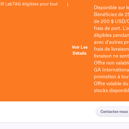
PCR LabTAG éligibles pour tout
|
Disponible sur 
Bénéficiez de 2
de 200 $
USD/
frais de port
. L'
éligibles pendan
avec d'autres pr
Voir Les
frais de livraiso
Détails
livraison ne so
Offre non valabl
GA International
promotion à tout 
Offre valable d
stocks disponibl
Contactez-nous