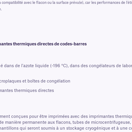
a compatibilité avec le flacon ou la surface prévu(e), car les performances de l'ét
e.
antes thermiques directes de codes-barres
é dans de l'azote liquide (-196 °C), dans des congélateurs de labora
icroplaques et boîtes de congélation
mantes thermiques directes
ement conçues pour être imprimées avec des imprimantes thermique
 manière permanente aux flacons, tubes de microcentrifugeuse, m
hantillons qui seront soumis à un stockage cryogénique et à une co