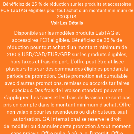
Bénéficiez de 25 % de réduction sur les produits et accessoires
PCR LabTAG éligibles pour tout achat d'un montant minimum de
200 $ US.
Voir Les Détails
Disponible sur les modèles
produits LabTAG
et
accessoires PCR éligibles. Bénéficiez de 25 % de
réduction pour tout achat d'un montant minimum de
200 $
USD/CAD/EUR/GBP
sur les produits éligibles
,
hors taxes et frais de port
. L'offre peut être utilisée
plusieurs fois sur des commandes éligibles pendant la
période de promotion.
Cette promotion est cumulable
avec d'autres promotions, remises ou accords tarifaires
spéciaux.
Des frais de livraison standard peuvent
s'appliquer. Les taxes et les frais de livraison ne sont pas
pris en compte dans le montant minimum d'achat. Offre
non valable pour les revendeurs ou distributeurs, sauf
autorisation. GA International se réserve le droit
de
modifier
ou d’annuler cette promotion à tout moment
sans préavis. Offre nulle là où la loi l’interdit. Offre