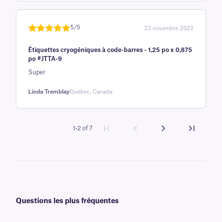
5/5
22 novembre 2022
Noté
une
5
sur
Étiquettes cryogéniques à code-barres - 1,25 po x 0,875
5 sur la
po #JTTA-9
base d'
Super
évaluation
client
Linda Tremblay
Québec, Canada
1-2 of 7
Questions les plus fréquentes