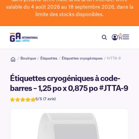
valable du 4 août 2026 au 18 septembre 2026, dans la
limite des stocks disponibles.
0
/
Boutique
/
Étiquettes
/
Étiquettes cryogéniques
/ #JTTA-9
Étiquettes cryogéniques à code-
barres – 1,25 po x 0,875 po #JTTA-9
5/5 (7 avis)
Note
7
de 5,0
sur 5
basée sur
évaluations
de clients