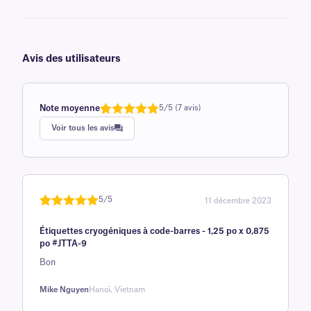
Avis des utilisateurs
Note moyenne
5/5 (7 avis)
Note
1
de 5,0
Voir tous les avis
sur 5
basée sur
avis client
5/5
11 décembre 2023
Noté
une
5
sur
Étiquettes cryogéniques à code-barres - 1,25 po x 0,875
5 sur la
po #JTTA-9
base d'
Bon
évaluation
client
Mike Nguyen
Hanoï, Vietnam