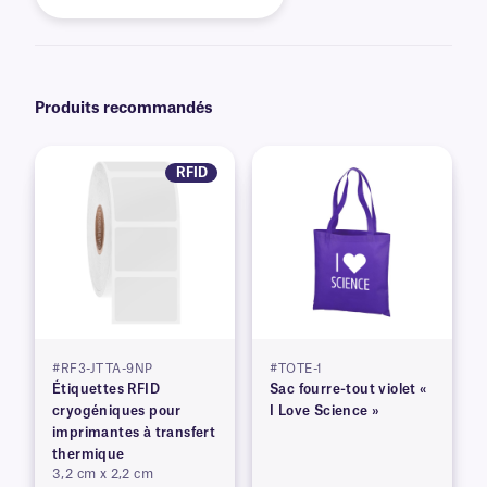
Produits recommandés
RFID
#RF3-JTTA-9NP
#TOTE-1
Étiquettes RFID
Sac fourre-tout violet «
cryogéniques pour
I Love Science »
imprimantes à transfert
thermique
3,2 cm x 2,2 cm