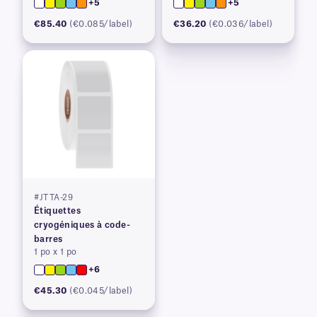
+5
+5
€85.40
(€0.085/label)
€36.20
(€0.036/label)
#JTTA-29
Étiquettes
cryogéniques à code-
barres
1 po x 1 po
+6
€45.30
(€0.045/label)