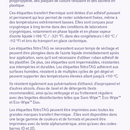
polypropylène, des plaques de culture cellulaire et des sachets en
plastique.
Ces étiquettes transfert thermique sont dotées d'un adhésif puissant
et permanent qui leur permet de rester solidement fixées, même à
des températures extrêmement basses. Elles sont conçues pour
cryogénique à long terme dans des conditions de laboratoire
cryogéniques, notamment en phase liquide et en phase vapeur
d'azote liquide (-196 °C / -321 °F), dans des congélateurs (-80 °C /
-112 °F) et lors du transport en glace carbonique.
Les étiquettes NitroTAG ne nécessitent aucun temps de séchage et
peuvent être plongées dans de l'azote liquide immédiatement après
leur application, sans qu'il soit nécessaire d'utiliser ruban adhésif de
les plastifier. De plus, ces étiquettes sont imperméables, résistantes
aux intempéries et durables. Les étiquettes NitroTAG adhèrent aux
surfaces humides, résistent à de multiples cycles de gel-dégel et
peuvent supporter des températures élevées allant jusqu'à +110 °C.
Ils résistent également aux pulvérisations d'éthanol, d'isopropanol et
d'autres alcools, d'eau de Javel et de détergents (tests
recommandés), ainsi qu'au nettoyage et au frottement réguliers
avec des lingettes désinfectantes telles que Sani-Wipe™, Eco-Wipe™
et Eco-Wipe™ Duo.
Les étiquettes NitroTAG peuvent être imprimées avec toutes les
grandes marques transfert thermique . Elles sont disponibles dans
une large gamme de couleurs et de formats et peuvent être
imprimées avec du texte alphanumérique, ainsi qu'avec des codes-
barres 1D et 2D.