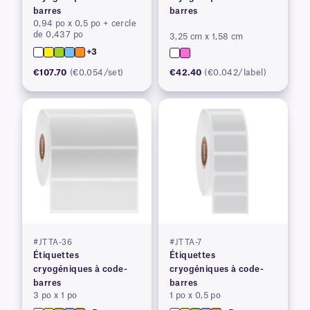
barres
barres
0,94 po x 0,5 po + cercle
de 0,437 po
3,25 cm x 1,58 cm
+3
€107.70
(€0.054/set)
€42.40
(€0.042/label)
#JTTA-36
#JTTA-7
Étiquettes
Étiquettes
cryogéniques à code-
cryogéniques à code-
barres
barres
3 po x 1 po
1 po x 0,5 po