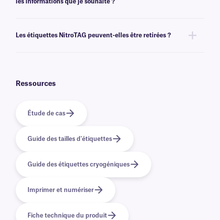
les informations que je souhaite ?
l'impression.
Oui, nous pouvons fournir nos cryogénique NitroTAG préimprimées avec
des graphiques et des logos en couleur, ainsi que des informations
Les étiquettes NitroTAG peuvent-elles être retirées ?
variables ou sérialisées issues d'une base de données. Découvrez nos
options
d'impression personnalisée
.
Non, les étiquettes NitroTAG sont recouvertes d'un adhésif permanent
qui n'est pas conçu pour être retiré facilement. Pour les solutions
cryogéniques amovibles, cliquez
ici
.
Ressources
Étude de cas
Guide des tailles d'étiquettes
Guide des étiquettes cryogéniques
Imprimer et numériser
Fiche technique du produit