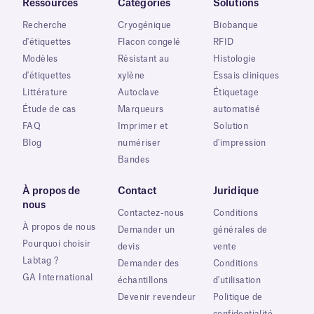
Ressources
Catégories
Solutions
Recherche
Cryogénique
Biobanque
d'étiquettes
Flacon congelé
RFID
Modèles
Résistant au
Histologie
d'étiquettes
xylène
Essais cliniques
Littérature
Autoclave
Étiquetage
Étude de cas
Marqueurs
automatisé
FAQ
Imprimer et
Solution
Blog
numériser
d'impression
Bandes
À propos de
Contact
Juridique
nous
Contactez-nous
Conditions
À propos de nous
Demander un
générales de
Pourquoi choisir
devis
vente
Labtag ?
Demander des
Conditions
GA International
échantillons
d'utilisation
Devenir revendeur
Politique de
confidentialité