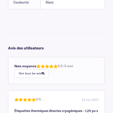
Couleur(s)
Blanc
Avis des utilisateurs
Note moyenne
5/5 (3 avis)
Note
1
de 5,0
Voir tous les avis
sur 5
basée sur
avis client
5/5
22 mai 2023
Noté
une
5
sur
Étiquettes thermiques directes cryogéniques - 1,25 po x
5 sur la