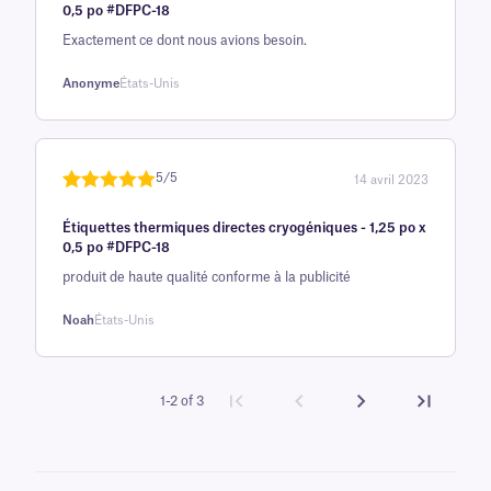
0,5 po #DFPC-18
base d'
Exactement ce dont nous avions besoin.
évaluation
client
Anonyme
États-Unis
5/5
14 avril 2023
Noté
une
5
sur
Étiquettes thermiques directes cryogéniques - 1,25 po x
5 sur la
0,5 po #DFPC-18
base d'
produit de haute qualité conforme à la publicité
évaluation
client
Noah
États-Unis
1-2 of 3