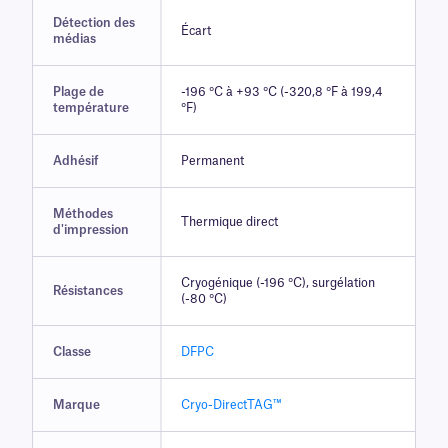
Détection des
Écart
médias
Plage de
-196 °C à +93 °C (-320,8 °F à 199,4
température
°F)
Adhésif
Permanent
Méthodes
Thermique direct
d'impression
Cryogénique (-196 °C), surgélation
Résistances
(-80 °C)
Classe
DFPC
Marque
Cryo-DirectTAG™