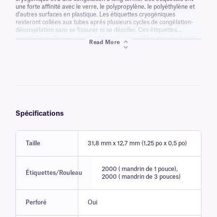
une forte affinité avec le verre, le polypropylène, le polyéthylène et
d'autres surfaces en plastique. Les étiquettes cryogéniques
resteront collées aux tubes après plusieurs cycles de congélation-
décongélation sans se fissurer ni se décoller. Ces étiquettes
cryogéniques thermiques directes sont compatibles avec la plupart
Read More
des systèmes de stockage cryogéniques sans aucun obstacle ni
risque d'être grattées. Ces étiquettes ne nécessitent pas de
laminage pour fonctionner.
Spécifications
Taille
31,8 mm x 12,7 mm (1,25 po x 0,5 po)
2000 ( mandrin de 1 pouce),
Étiquettes/Rouleau
2000 ( mandrin de 3 pouces)
Perforé
Oui