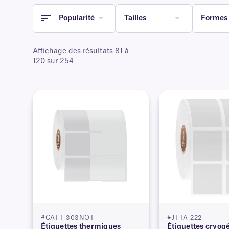
Popularité
Tailles
Formes
Affichage des résultats 81 à
120 sur 254
#CATT-303NOT
#JTTA-222
Étiquettes thermiques
Étiquettes cryog