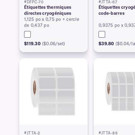
#DFPC-70
#JTTA-67
Étiquettes thermiques
Étiquettes cryog
directes cryogéniques
code-barres
1,125 po x 0,75 po + cercle
de 0,437 po
0,9375 po x 0,93
$119.30
($0.06/set)
$39.80
($0.04/la
#JTTA-2
#JTTA-89