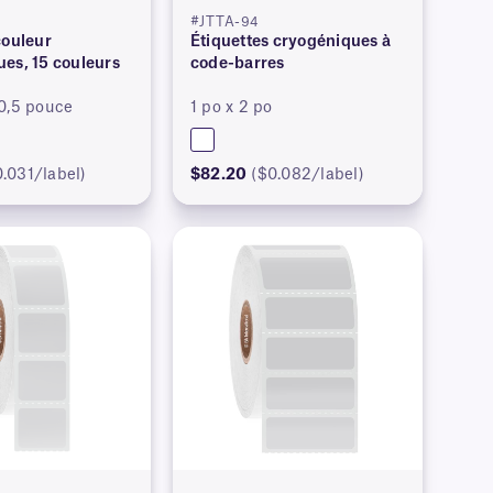
#JTTA-94
couleur
Étiquettes cryogéniques à
es, 15 couleurs
code-barres
0,5 pouce
1 po x 2 po
0.031/label)
$82.20
($0.082/label)