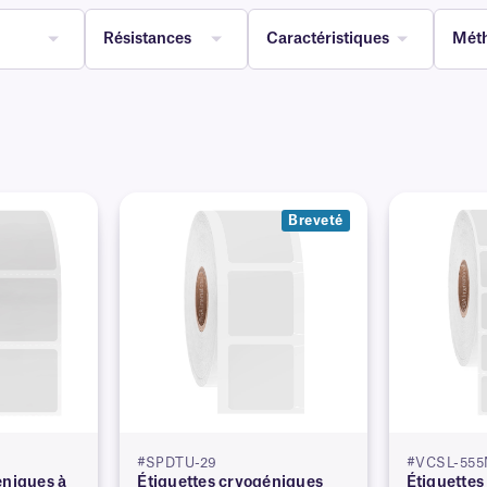
Résistances
Caractéristiques
Méth
Breveté
#SPDTU-29
#VCSL-55
éniques à
Étiquettes cryogéniques
Étiquettes