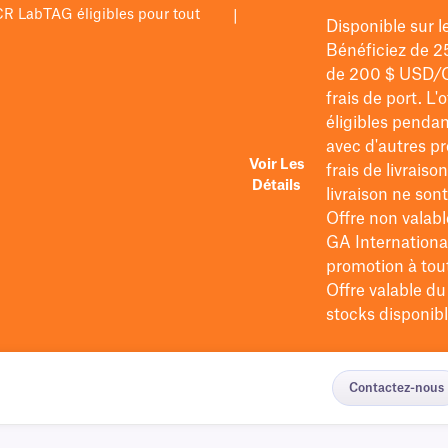
PCR LabTAG éligibles pour tout
|
Disponible sur 
Bénéficiez de 2
de 200 $
USD/
frais de port
. L'
éligibles pendan
avec d'autres pr
Voir Les
frais de livraiso
Détails
livraison ne so
Offre non valabl
GA International
promotion à tout 
Offre valable d
stocks disponibl
Contactez-nous