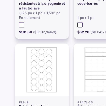
résistantes à la cryogénie et
code-barres
à l'autoclave
1,125 po x 1 po + 1,595 po
Enroulement
1 po x 1 po
$101.60
($0.102/label)
$82.20
($0.041/l
#LT-19
#A4CL-36