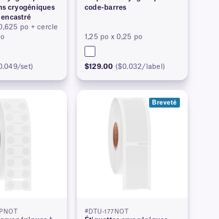
ons cryogéniques
code-barres
 encastré
 0,625 po + cercle
po
1,25 po x 0,25 po
0.049/set)
$129.00
($0.032/label)
Breveté
NPNOT
#DTU-177NOT