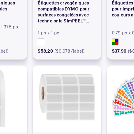
éniques
Étiquettes cryogéniques
Étiquettes
bles
compatibles DYMO pour
pour impri
surfaces congelées avec
couleurs a
technologie SimPEEL™
 1,375 po
(BREVETÉE)
1 po x 1 po
0,79 po x 
abel)
$58.20
($0.078/label)
$37.90
($