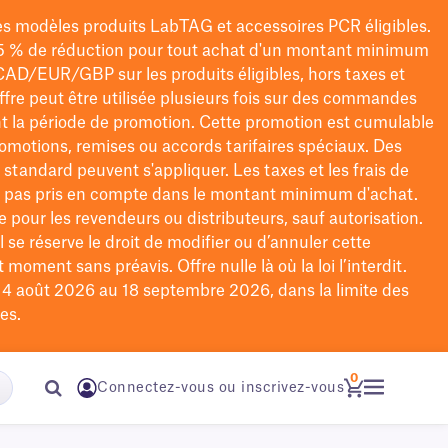
les modèles
produits LabTAG
et accessoires PCR éligibles.
5 % de réduction pour tout achat d'un montant minimum
CAD/EUR/GBP
sur les produits éligibles
, hors taxes et
offre peut être utilisée plusieurs fois sur des commandes
t la période de promotion.
Cette promotion est cumulable
omotions, remises ou accords tarifaires spéciaux.
Des
n standard peuvent s'appliquer. Les taxes et les frais de
nt pas pris en compte dans le montant minimum d'achat.
e pour les revendeurs ou distributeurs, sauf autorisation.
 se réserve le droit de
modifier
ou d’annuler cette
moment sans préavis. Offre nulle là où la loi l’interdit.
u 4 août 2026 au 18 septembre 2026, dans la limite des
es.
0
Connectez-vous ou inscrivez-vous