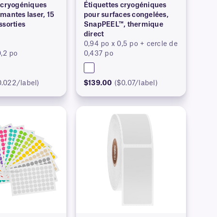
 cryogéniques
Étiquettes cryogéniques
mantes laser, 15
pour surfaces congelées,
ssorties
SnapPEEL™, thermique
direct
0,94 po x 0,5 po + cercle de
0,2 po
0,437 po
0.022/label)
$139.00
($0.07/label)