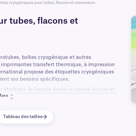
ettes cryogéniques pour tubes, flacons et conteneurs
r tubes, flacons et
rotubes, boîtes cryogénique et autres
 imprimantes transfert thermique, à impression
ternational propose des étiquettes cryogéniques
ient vos besoins spécifiques.
n stockage de longue durée en phase liquide et
More
des congélateurs de laboratoire (-120 °C, -80 °C
e carbonique. Les étiquettes pour congélateurs
, de configurations et de couleurs ; elles
Tableau des tailles
 codage couleur.