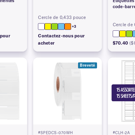
anentes
Étiquettes
code-barr
Cercle de 0,433 pouce
Cercle de
+3
 pour
Contactez-nous pour
acheter
$70.40
($
Breveté
#SPEDCS-070WH
#CLH-2A