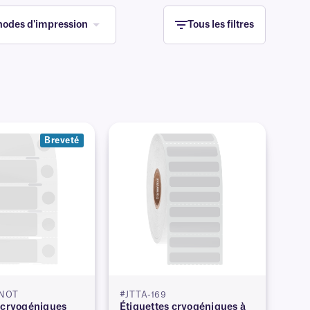
odes d'impression
Tous les filtres
Breveté
5NOT
#JTTA-169
 cryogéniques
Étiquettes cryogéniques à