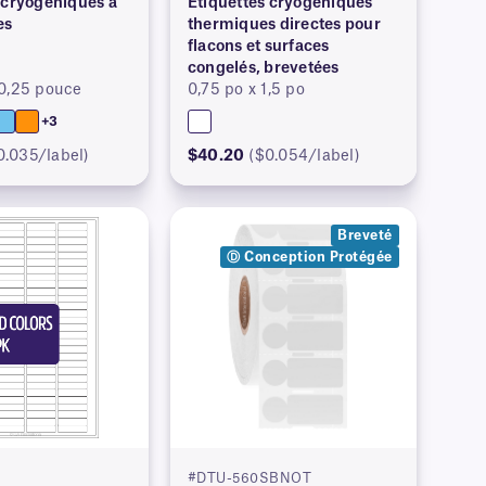
 cryogéniques à
Étiquettes cryogéniques
es
thermiques directes pour
flacons et surfaces
congelés, brevetées
 0,25 pouce
0,75 po x 1,5 po
+3
0.035/label)
$40.20
($0.054/label)
Breveté
Ⓓ Conception Protégée
#DTU-560SBNOT