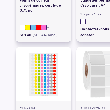
Points de couleur
Étiquettes perm
cryogéniques, cercle de
Cryo Laser, A4
0,75 po
1,5 po x 1 po
+1
Contactez-nous
$18.40
($0.044/label)
acheter
#LT-9X8A
#HBTT-312NOT