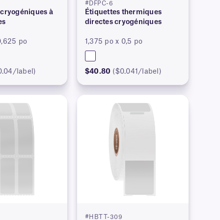
#DFPC-6
 cryogéniques à
Étiquettes thermiques
es
directes cryogéniques
0,625 po
1,375 po x 0,5 po
0.04/label)
$40.80
($0.041/label)
#HBTT-309