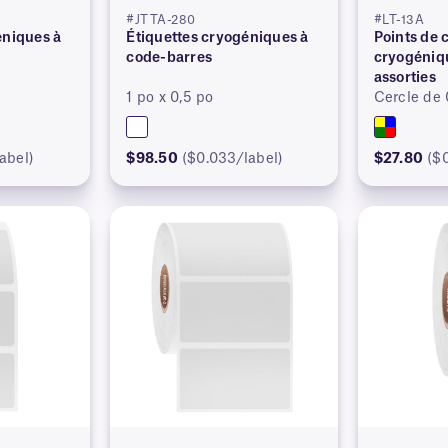
#JTTA-280
#LT-13A
éniques à
Étiquettes cryogéniques à
Points de 
code-barres
cryogéniqu
assorties
1 po x 0,5 po
Cercle de 
abel)
$98.50
($0.033/label)
$27.80
($