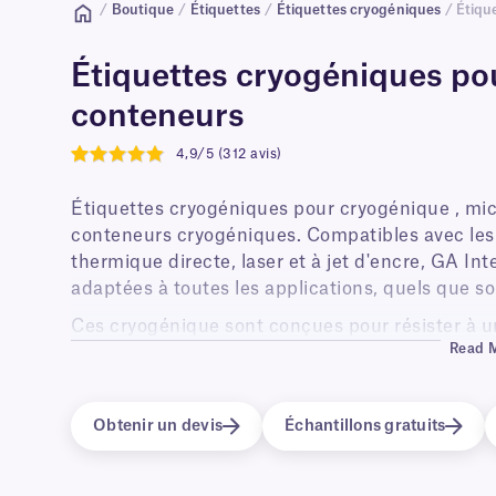
/
Boutique
/
Étiquettes
/
Étiquettes cryogéniques
/ Étiqu
Étiquettes cryogéniques pou
conteneurs
4,9/5 (312 avis)
4.9
Étiquettes cryogéniques pour cryogénique , mic
conteneurs cryogéniques. Compatibles avec les
thermique directe, laser et à jet d'encre, GA In
adaptées à toutes les applications, quels que so
Ces cryogénique sont conçues pour résister à u
Read 
en phase vapeur d'azote liquide (-196 °C), dans 
et -20 °C), ainsi qu'au transport sur de la glac
sont disponibles dans une large gamme de tailles
Obtenir un devis
Échantillons gratuits
s'adaptent à toutes les surfaces et facilitent le