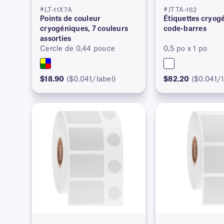
#LT-11X7A
#JTTA-162
Points de couleur
Étiquettes cryog
cryogéniques, 7 couleurs
code-barres
assorties
Cercle de 0,44 pouce
0,5 po x 1 po
$18.90
($0.041/label)
$82.20
($0.041/l