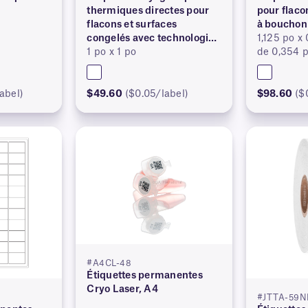
thermiques directes pour
pour flac
flacons et surfaces
à bouchon
congelés avec technologie
1,125 po x
SimPEEL™ (BREVETÉE)
1 po x 1 po
de 0,354 
abel)
$49.60
($0.05/label)
$98.60
($
#A4CL-48
Étiquettes permanentes
Cryo Laser, A4
#JTTA-59