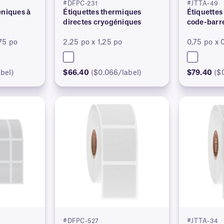
#DFPC-231
#JTTA-49
éniques à
Étiquettes thermiques
Étiquettes
directes cryogéniques
code-barr
75 po
2,25 po x 1,25 po
0,75 po x 
bel)
$66.40
($0.066/label)
$79.40
($
#DFPC-527
#JTTA-34