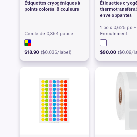
Étiquettes cryogéniques à
Étiquettes cryog
points colorés, 8 couleurs
thermotransféra
enveloppantes
1 po x 0,625 po +
Cercle de 0,354 pouce
Enroulement
$18.90
($0.036/label)
$90.00
($0.09/l