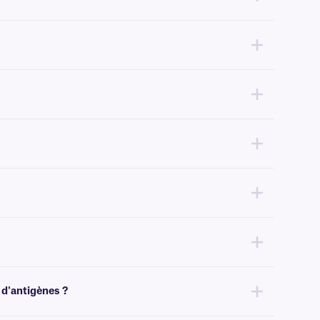
i notre meilleure résistance aux colorants histologiques.
u xylène, nous recommandons nos étiquettes
XyliFIL™
et
XyliSTUCK
ance technique
.
Pour des solutions amovibles, cliquez
ici
.
tinées aux lames de microscope, nous recommandons nos étiquettes
 d'antigènes ?