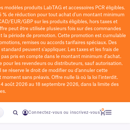
les modèles
produits LabTAG
et accessoires PCR éligibles.
5 % de réduction pour tout achat d'un montant minimum
CAD/EUR/GBP
sur les produits éligibles
, hors taxes et
offre peut être utilisée plusieurs fois sur des commandes
t la période de promotion.
Cette promotion est cumulable
omotions, remises ou accords tarifaires spéciaux.
Des
n standard peuvent s'appliquer. Les taxes et les frais de
nt pas pris en compte dans le montant minimum d'achat.
e pour les revendeurs ou distributeurs, sauf autorisation.
 se réserve le droit de
modifier
ou d’annuler cette
moment sans préavis. Offre nulle là où la loi l’interdit.
u 4 août 2026 au 18 septembre 2026, dans la limite des
es.
0
Connectez-vous ou inscrivez-vous