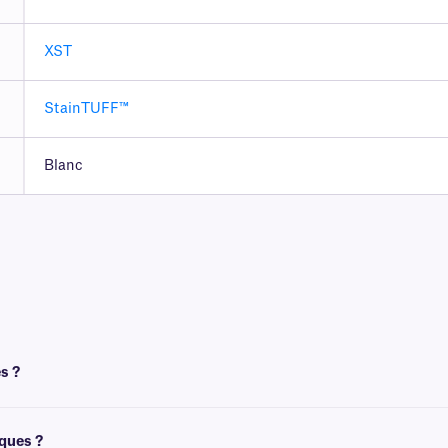
XST
StainTUFF™
Blanc
s ?
t un ruban pour l'impression. Pour obtenir un résultat optimal, ces étiquettes d
iques ?