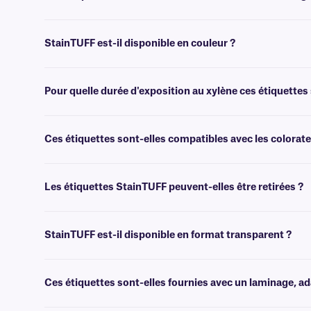
Oui, les étiquettes StainTUFF ont une finition très brillante qui repou
StainTUFF est-il disponible en couleur ?
Non, StainTUFF n'est pas disponible en couleur. Pour les étiquettes 
Pour quelle durée d'exposition au xylène ces étiquettes 
StainTUFF a été testé et peut résister à une immersion dans le xy
™.
Ces étiquettes sont-elles compatibles avec les colora
Oui, nos étiquettes StainTUFF sont compatibles avec les automates de
Les étiquettes StainTUFF peuvent-elles être retirées ?
Non, les étiquettes StainTUFF sont dotées d'un adhésif permanent rés
StainTUFF est-il disponible en format transparent ?
Non, StainTUFF n'est pas disponible en format transparent. Pour le
XyliTRANS
.
Ces étiquettes sont-elles fournies avec un laminage, a