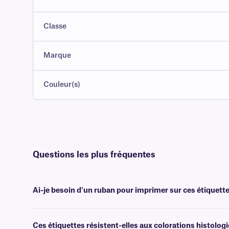
Classe
Marque
Couleur(s)
Questions les plus fréquentes
Ai-je besoin d'un ruban pour imprimer sur ces étiquette
Oui, les étiquettes StainTUFF sont transfert thermique et nécessiten
xylène et aux solvants, de largeur identique ou supérieure.
Ces étiquettes résistent-elles aux colorations histolog