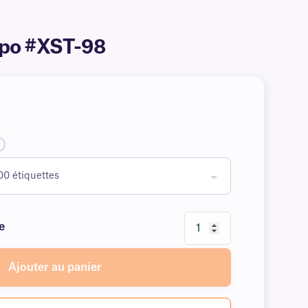
5 po #XST-98
e
Ajouter au panier