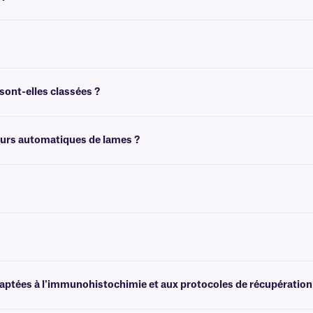
sse les colorants histologiques tels que l'hématoxyline ou l'éosine Y, offrant ains
résistantes aux produits chimiques de couleur, cliquez
ici
.
sont-elles classées ?
lène pendant 30 minutes maximum. Cependant, pour une exposition prolongée a
teurs automatiques de lames ?
 coloration. Pour plus d'informations, veuillez consulter notre
équipe d'assist
istant aux produits chimiques, qui n'est pas conçu pour être retiré facilement. 
s étiquettes transparentes résistantes au xylène et aux produits chimiques des
daptées à l'immunohistochimie et aux protocoles de récupération