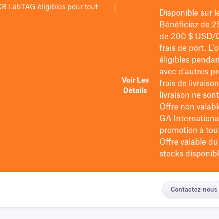
PCR LabTAG éligibles pour tout
|
Disponible sur 
Bénéficiez de 2
de 200 $
USD/
frais de port
. L'
éligibles pendan
avec d'autres pr
Voir Les
frais de livraiso
Détails
livraison ne so
Offre non valabl
GA International
promotion à tout 
Offre valable d
stocks disponibl
Contactez-nous