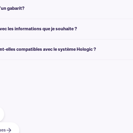
ettes laminées pour lames de microscope, qui résistent aux températures élev
'un gabarit?
de créer des modèles adaptés à la taille de vos étiquettes. Vous pouvez ensuite 
ec les informations que je souhaite ?
himiques préimprimées avec des graphiques et des logos en couleur, ainsi que des
es
.
t-elles compatibles avec le système Hologic ?
systèmes Hologic et sommes le fournisseur privilégié d'étiquettes pour les lame
c
.
ues