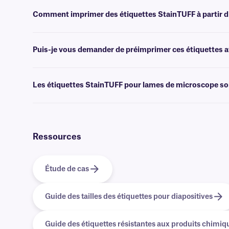
Non, StainTUFF n'est pas proposé avec un laminage. Pour les étiqu
étiquettes
de classe AFT
.
Comment imprimer des étiquettes StainTUFF à partir d
Les logiciels
de création de codes-barres ou d'étiquettes permettent 
l'impression.
Puis-je vous demander de préimprimer ces étiquettes av
Oui, nous pouvons fournir nos étiquettes résistantes aux produits c
données. En savoir plus sur nos options
d'impression personnalisé
Les étiquettes StainTUFF pour lames de microscope son
Oui, nous proposons des étiquettes entièrement compatibles avec les 
contacter notre équipe d'assistance ou consulter notre
page Hologi
Ressources
Étude de cas
Guide des tailles des étiquettes pour diapositives
Guide des étiquettes résistantes aux produits chimiq