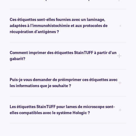
facilement. Pour des solutions amovibles, cliquez
ici
.
Non, StainTUFF n'est pas disponible en format transparent. Pour les
étiquettes transparentes résistantes au xylène et aux produits chimiques
Ces étiquettes sont-elles fournies avec un laminage,
destinées aux lames de microscope, nous recommandons nos étiquettes
adaptées à l'immunohistochimie et aux protocoles de
XyliTRANS
.
récupération d'antigènes ?
Non, StainTUFF n'est pas proposé avec un laminage. Pour les étiquettes
laminées pour lames de microscope, qui résistent aux températures
Comment imprimer des étiquettes StainTUFF à partir d'un
élevées et aux tampons acides/basiques, nous recommandons nos
gabarit?
étiquettes
de classe AFT
.
Les logiciels
de création de codes-barres ou d'étiquettes permettent de
créer des modèles adaptés à la taille de vos étiquettes. Vous pouvez
Puis-je vous demander de préimprimer ces étiquettes avec
ensuite insérer des éléments graphiques dans le gabarit pour faciliter
les informations que je souhaite ?
l'impression.
Oui, nous pouvons fournir nos étiquettes résistantes aux produits
chimiques préimprimées avec des graphiques et des logos en couleur,
Les étiquettes StainTUFF pour lames de microscope sont-
ainsi que des informations variables ou sérialisées provenant d'une base
elles compatibles avec le système Hologic ?
de données. En savoir plus sur nos options
d'impression
personnalisées
.
Oui, nous proposons des étiquettes entièrement compatibles avec les
systèmes Hologic et sommes le fournisseur privilégié d'étiquettes pour
les lames ThinPrep®, les flacons ThinPrep® et les tubes Aptima®. Veuillez