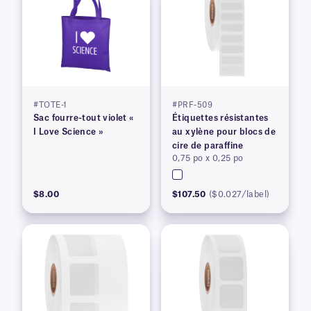
#TOTE-1
#PRF-509
Sac fourre-tout violet «
Étiquettes résistantes
I Love Science »
au xylène pour blocs de
cire de paraffine
0,75 po x 0,25 po
$8.00
$107.50
($0.027/label)