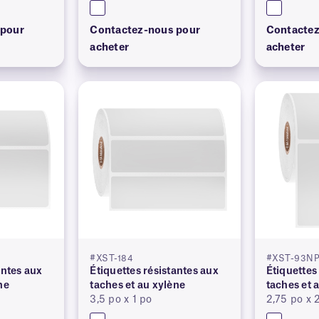
 pour
Contactez-nous pour
Contactez
acheter
acheter
#XST-184
#XST-93N
antes aux
Étiquettes résistantes aux
Étiquettes
ne
taches et au xylène
taches et 
3,5 po x 1 po
2,75 po x 