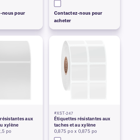
-nous pour
Contactez-nous pour
acheter
P
#XST-247
 résistantes aux
Étiquettes résistantes aux
au xylène
taches et au xylène
2,5 po
0,875 po x 0,875 po