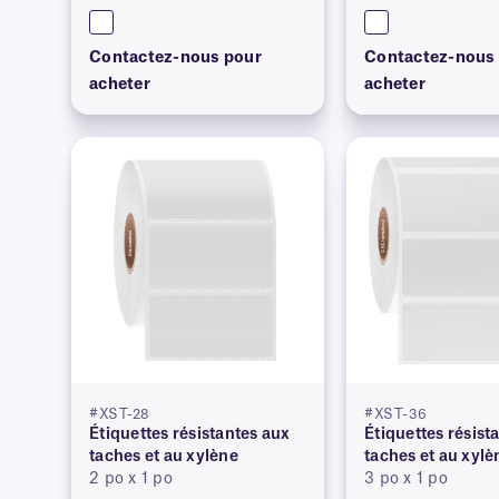
Contactez-nous pour
Contactez-nous
acheter
acheter
#XST-28
#XST-36
Étiquettes résistantes aux
Étiquettes résist
taches et au xylène
taches et au xylè
2 po x 1 po
3 po x 1 po