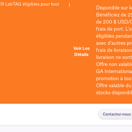
PCR LabTAG éligibles pour tout
|
Disponible sur 
Bénéficiez de 2
de 200 $
USD/
frais de port
. L'
éligibles pendan
avec d'autres pr
Voir Les
frais de livraiso
Détails
livraison ne so
Offre non valabl
GA International
promotion à tout 
Offre valable d
stocks disponibl
Contactez-nous