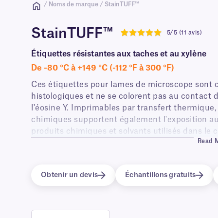
/ Noms de marque / StainTUFF™
StainTUFF™
5/5 (11 avis)
5
Étiquettes résistantes aux taches et au xylène
De -80 °C à +149 °C (-112 °F à 300 °F)
Ces étiquettes pour lames de microscope sont c
histologiques et ne se colorent pas au contact d
l'éosine Y. Imprimables par transfert thermique,
chimiques supportent également l'exposition au 
produits chimiques et solvants utilisés dans le 
Read 
conventionnels/courants.
Obtenir un devis
Échantillons gratuits