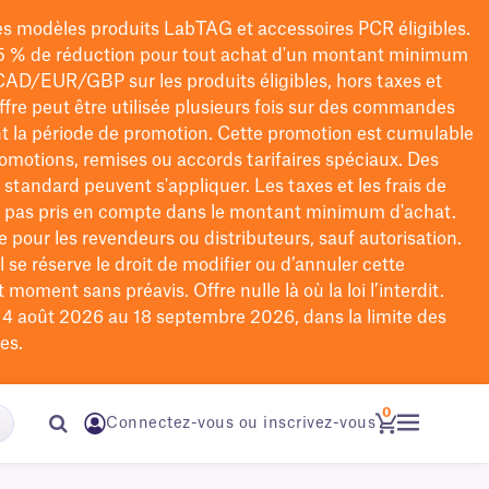
les modèles
produits LabTAG
et accessoires PCR éligibles.
5 % de réduction pour tout achat d'un montant minimum
CAD/EUR/GBP
sur les produits éligibles
, hors taxes et
offre peut être utilisée plusieurs fois sur des commandes
t la période de promotion.
Cette promotion est cumulable
omotions, remises ou accords tarifaires spéciaux.
Des
n standard peuvent s'appliquer. Les taxes et les frais de
nt pas pris en compte dans le montant minimum d'achat.
e pour les revendeurs ou distributeurs, sauf autorisation.
 se réserve le droit de
modifier
ou d’annuler cette
moment sans préavis. Offre nulle là où la loi l’interdit.
u 4 août 2026 au 18 septembre 2026, dans la limite des
es.
0
Connectez-vous ou inscrivez-vous