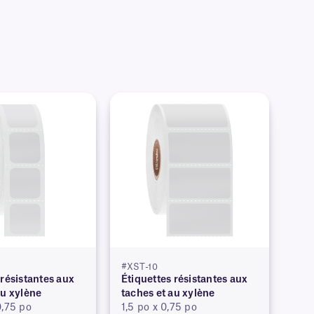
#XST-10
 résistantes aux
Étiquettes résistantes aux
au xylène
taches et au xylène
0,75 po
1,5 po x 0,75 po